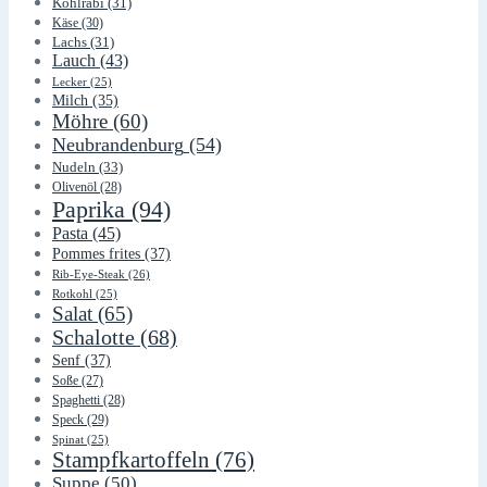
Kohlrabi
(31)
Käse
(30)
Lachs
(31)
Lauch
(43)
Lecker
(25)
Milch
(35)
Möhre
(60)
Neubrandenburg
(54)
Nudeln
(33)
Olivenöl
(28)
Paprika
(94)
Pasta
(45)
Pommes frites
(37)
Rib-Eye-Steak
(26)
Rotkohl
(25)
Salat
(65)
Schalotte
(68)
Senf
(37)
Soße
(27)
Spaghetti
(28)
Speck
(29)
Spinat
(25)
Stampfkartoffeln
(76)
Suppe
(50)