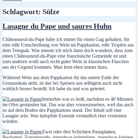
Schlagwort:
Sülze
Lasagne du Pape und saures Huhn
Châteauneuf-du-Pape habe ich immer für einen Gag gehalten, für
eine edle Umschreibung von Wein im Pappkarton, edle Tropfen aus
dem Tetrapak. Was musste ich mich dann doch wundern, dass zum
einen Châteauneuf-du-Pape eine französische Gemeinde ist und
zum anderen wohl auch recht guter Wein in klassischen Flaschen
aus der Gegend kommen. Man lernt eben immer dazu.
Während Wein aus dem Pappkarton für das untere Ende der
Genussskala steht, ist das bei Speisen aus selbigem auch nicht
wirklich besser bestellt. Ich habe da mal was getestet.
Immerhin war es heiß, nachdem es 40 Minuten
im Ofen gestanden hat. Das war aber vorauszusehen, weil das auch
so auf dem Boden des Pappkartons stand. Der Inhalt soll eine
Lasagne sein. Was italophile Essende vermutlich eher verneinen
würden.
Zwei oder drei Schichten Pastaplatten,
Bechamel, Tomatensoße, irgendwas krümeliges, irgendwas käsiges