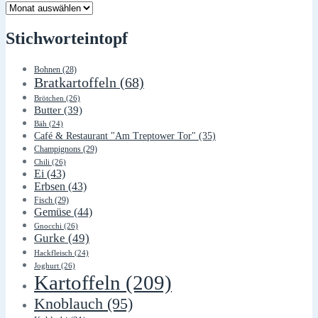
Lager
Stichworteintopf
Bohnen
(28)
Bratkartoffeln
(68)
Brötchen
(26)
Butter
(39)
Bäh
(24)
Café & Restaurant "Am Treptower Tor"
(35)
Champignons
(29)
Chili
(26)
Ei
(43)
Erbsen
(43)
Fisch
(29)
Gemüse
(44)
Gnocchi
(26)
Gurke
(49)
Hackfleisch
(24)
Joghurt
(26)
Kartoffeln
(209)
Knoblauch
(95)