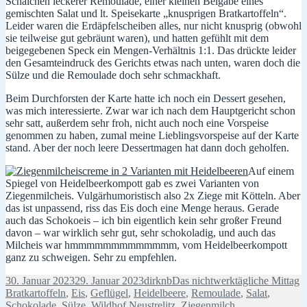
Schälchen leckerer Remoulade, einer kleinen Beigabe eines
gemischten Salat und lt. Speisekarte „knusprigen Bratkartoffeln“.
Leider waren die Erdäpfelscheiben alles, nur nicht knusprig (obwohl
sie teilweise gut gebräunt waren), und hatten gefühlt mit dem
beigegebenen Speck ein Mengen-Verhältnis 1:1. Das drückte leider
den Gesamteindruck des Gerichts etwas nach unten, waren doch die
Sülze und die Remoulade doch sehr schmackhaft.
Beim Durchforsten der Karte hatte ich noch ein Dessert gesehen,
was mich interessierte. Zwar war ich nach dem Hauptgericht schon
sehr satt, außerdem sehr froh, nicht auch noch eine Vorspeise
genommen zu haben, zumal meine Lieblingsvorspeise auf der Karte
stand. Aber der noch leere Dessertmagen hat dann doch geholfen.
Auf einem
Spiegel von Heidelbeerkompott gab es zwei Varianten von
Ziegenmilcheis. Vulgärhumoristisch also 2x Ziege mit Kötteln. Aber
das ist unpassend, riss das Eis doch eine Menge heraus. Gerade
auch das Schokoeis – ich bin eigentlich kein sehr großer Freund
davon – war wirklich sehr gut, sehr schokoladig, und auch das
Milcheis war hmmmmmmmmmmmmm, vom Heidelbeerkompott
ganz zu schweigen. Sehr zu empfehlen.
Veröffentlicht
Autor
Kategorien
S
30. Januar 2023
29. Januar 2023
dirknb
Das nichtwerktägliche Mittag
am
Bratkartoffeln
,
Eis
,
Geflügel
,
Heidelbeere
,
Remoulade
,
Salat
,
Schokolade
,
Sülze
,
Wildhof Neustrelitz
,
Ziegenmilch