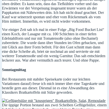
oben drüber. Es kann sein, dass das Tiefkühlen vorher und das
Erwärmen vor der Verspeisung insgesamt teurer waren als der
Pappkarton mit Nährwerten drin. Ich hab nicht drauf geachtet. Der
Kauf war seinerzeit spontan und eher vom Rückenmark als vom
Hirn initiiert. Immerhin, es wird nicht wieder vorkommen.
Vor einiger Zeit sah ich mal in einer Folge „Big Food Bucket List“
einen Koch, der Lasagne mit ca. 100 Schichten in einer tiefen
Edelstahlform und nur mit Tomatensoße (also ohne Bechamel)
zubereitete. Die wurde dann über Stunden im Ofen gebacken, und
mit Glück aus ihrer Form befreit. Für den Gast schnitt man dann
eine dicke Scheibe ab, briet sie nochmal an und servierte sie mit
weiterer Tomatensoße und ein wenig Garnitur. Das sah entschieden
leckerer aus. War aber vermutlich auch teurer. Und ohne Pappe.
Sonntagmittag
Bei Restaurants mit stabiler Speisekarte (oder nur leichten
Variationen darauf) freue ich mich immer über eine Tageskarte und
bestelle gern aus dieser. Diesmal ist es eine Abwandlung des
Klassikers Bratkartoffeln mit Sülze geworden.
Die üppige Portion bestand aus zwei Scheiben Geflügelsülze, einem