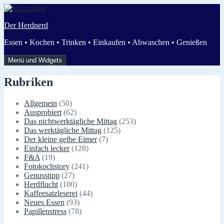
Zum
Inhalt
Der Herdnerd
springen
Essen • Kochen • Trinken • Einkaufen • Abwaschen • Genießen
Menü und Widgets
Rubriken
Allgemein
(50)
Ausprobiert
(62)
Das nichtwerktägliche Mittag
(253)
Das werktägliche Mittag
(125)
Der kleine gelbe Eimer
(7)
Einfach lecker
(128)
F&A
(19)
Fotokochstory
(241)
Genusstipp
(27)
Herdflucht
(100)
Kaffeesatzleserei
(44)
Neues Essen
(93)
Papillenstress
(78)