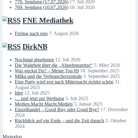
770. Sendung (17.07.2026)
17. Juli 2026
769. Sendung (10.07.2026)
10. Juli 2026
FNE Mediathek
Freitag nach eins
7. August 2026
DirkNB
Nochmal abnehmen
12. Juli 2026
Die Wahrheit über die „Abnehmspritze“
5. März 2026
Was guckst Du? – Meine Top 69
18. September 2025
Milka und die Verbraucherzentrale
3. September 2025
Eine Party wird erst nach Mitternacht richtig schön
31.
August 2025
Idee
12. Juli 2025
… und jetzt zur Werbung
5. Juli 2025
Medien.Macht Macht.Medien
5. Januar 2025
Einzelhandel – Good Buy oder Good Bye?
17. Dezember
2024
Rückblick auf ein Ende – und die Zeit danach
2. Oktober
2024
Mastodon