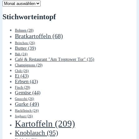
Lager
Stichworteintopf
Bohnen
(28)
Bratkartoffeln
(68)
Brötchen
(26)
Butter
(39)
Bäh
(24)
Café & Restaurant "Am Treptower Tor"
(35)
Champignons
(29)
Chili
(26)
Ei
(43)
Erbsen
(43)
Fisch
(29)
Gemüse
(44)
Gnocchi
(26)
Gurke
(49)
Hackfleisch
(24)
Joghurt
(26)
Kartoffeln
(209)
Knoblauch
(95)