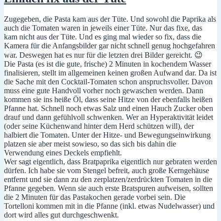
Pasta
Zugegeben, die Pasta kam aus der Tüte. Und sowohl die Paprika als
auch die Tomaten waren in jeweils einer Tüte. Nur das fixe, das
kam nicht aus der Tüte. Und es ging mal wieder so fix, dass die
Kamera für die Anfangsbilder gar nicht schnell genug hochgefahren
war. Deswegen hat es nur für die letzten drei Bilder gereicht. 😉
Die Pasta (es ist die gute, frische) 2 Minuten in kochendem Wasser
finalisieren, stellt im allgemeinen keinen großen Aufwand dar. Da ist
die Sache mit den Cocktail-Tomaten schon anspruchsvoller. Davon
muss eine gute Handvoll vorher noch gewaschen werden. Dann
kommen sie ins heiße Öl, dass seine Hitze von der ebenfalls heißen
Pfanne hat. Schnell noch etwas Salz und einen Hauch Zucker oben
drauf und dann gefühlvoll schwenken. Wer an Hyperaktivität leidet
(oder seine Küchenwand hinter dem Herd schützen will), der
halbiert die Tomaten. Unter der Hitze- und Bewegungseinwirkung
platzen sie aber meist sowieso, so das sich bis dahin die
Verwendung eines Deckels empfiehlt.
Wer sagt eigentlich, dass Bratpaprika eigentlich nur gebraten werden
dürfen. Ich habe sie vom Stengel befreit, auch große Kerngehäuse
entfernt und sie dann zu den zerplatzen/zerdrückten Tomaten in die
Pfanne gegeben. Wenn sie auch erste Bratspuren aufweisen, sollten
die 2 Minuten für das Pastakochen gerade vorbei sein. Die
Tortelloni kommen mit in die Pfanne (inkl. etwas Nudelwasser) und
dort wird alles gut durchgeschwenkt.