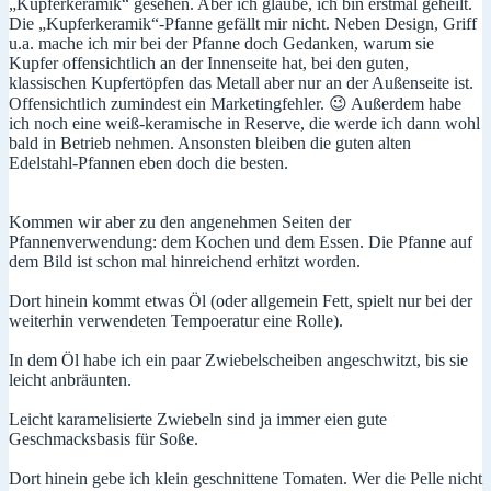
„Kupferkeramik“ gesehen. Aber ich glaube, ich bin erstmal geheilt.
Die „Kupferkeramik“-Pfanne gefällt mir nicht. Neben Design, Griff
u.a. mache ich mir bei der Pfanne doch Gedanken, warum sie
Kupfer offensichtlich an der Innenseite hat, bei den guten,
klassischen Kupfertöpfen das Metall aber nur an der Außenseite ist.
Offensichtlich zumindest ein Marketingfehler. 😉 Außerdem habe
ich noch eine weiß-keramische in Reserve, die werde ich dann wohl
bald in Betrieb nehmen. Ansonsten bleiben die guten alten
Edelstahl-Pfannen eben doch die besten.
Kommen wir aber zu den angenehmen Seiten der
Pfannenverwendung: dem Kochen und dem Essen. Die Pfanne auf
dem Bild ist schon mal hinreichend erhitzt worden.
Dort hinein kommt etwas Öl (oder allgemein Fett, spielt nur bei der
weiterhin verwendeten Tempoeratur eine Rolle).
In dem Öl habe ich ein paar Zwiebelscheiben angeschwitzt, bis sie
leicht anbräunten.
Leicht karamelisierte Zwiebeln sind ja immer eien gute
Geschmacksbasis für Soße.
Dort hinein gebe ich klein geschnittene Tomaten. Wer die Pelle nicht