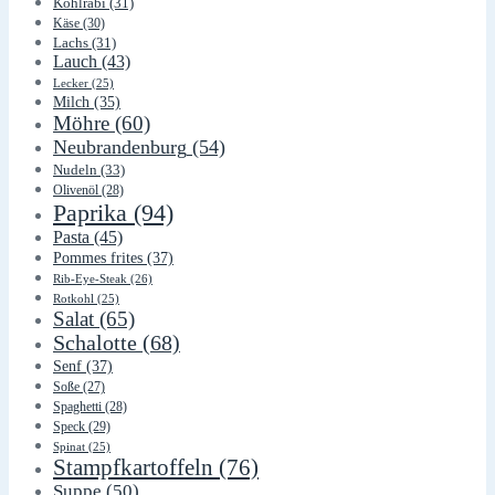
Kohlrabi
(31)
Käse
(30)
Lachs
(31)
Lauch
(43)
Lecker
(25)
Milch
(35)
Möhre
(60)
Neubrandenburg
(54)
Nudeln
(33)
Olivenöl
(28)
Paprika
(94)
Pasta
(45)
Pommes frites
(37)
Rib-Eye-Steak
(26)
Rotkohl
(25)
Salat
(65)
Schalotte
(68)
Senf
(37)
Soße
(27)
Spaghetti
(28)
Speck
(29)
Spinat
(25)
Stampfkartoffeln
(76)
Suppe
(50)