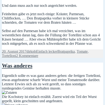
Und dann muss auch nur noch angerichtet werden.
Feinheiten gäbe es jetzt noch einige: Kräuter, Parmesan,
Chiliflocken, … Den Bratpaprika vorher in kleinere Stücke
schneiden, die Tomaten vor dem Braten häuten …
Selbst auf den Parmesan habe ich mal verzichtet, was im
wesentlichen daran lag, dass die Füllung der Tortellini schon aus 4
Käsen bestand … Aber etwas Mühlenpfeffer habe ich dem Gericht
noch mitgegeben, als es noch schwenkend in der Pfanne war.
Veröffentlicht
Autor
Kategorien
Schlagwörter
20. August 2017
dirknb
Einfach lecker
Bratpaprika
,
Tomate
,
am
zu
Tortelloni
2 Kommentare
Einfach
fix
Was anderes
aus
der
Eigentlich sollte es was ganz anderes geben: die fertigen Tortelloni,
Tüte
etwas angebratene scharfe Wurst und meine Tomatensoße darüber.
Letztere Erwies sich als zu weit gereift, so dass sonstiges
rumliegendes Gemüse herhalten musste.
Die Kochstory ist einfach erzählt. Zuerst wird ein Teil der Wurst
gepellt, klein geschnitten und angebraten.