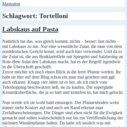
Mastodon
Schlagwort:
Tortelloni
Labskaus auf Pasta
Natürlich hat das, was gleich kommt, nichts – besser: fast nichts –
mit Labskaus zu tun. Nur eine wesentliche Zutat, die man von dem
norddeutschen Gericht kennt, wird auch hier verwendet. Und da es
die Zutat ist, die aus Bratklartoffeln mit Spiegelei und Salzhering an
Rote-Bete-Salat den Labskaus macht, hat es der Begriff irgendwie
in die Überschrift geschafft.
Zuvor möchte ich noch einen Blick in die leere Pfanne werfen. Ihr
habt sie hier auf dem Blog schon ein paar mal gesehen und ggf.
auch erkannt. Knapp vier Jahre ist es her, als ich mich vom
Teleshopping beschwatzen ließ, sie zu kaufen. Die superglatte
Keramikoberfläche, die ja so hart und kratzfest ist, hat mich gelockt.
Nun werde ich sie wohl bald entsorgen. Der Pfannenboden weist
immer mehr Kratzer auf und auch am Rand erkennt man
Zerfallserscheinungen. Die Dinger sind eben nicht für die Ewigkeit
gemacht und sollen wahrscheinlich nur bis zur Veröffentlichung der
nächsten Wunderpfanne halten.
Da habe ich neulich was mit