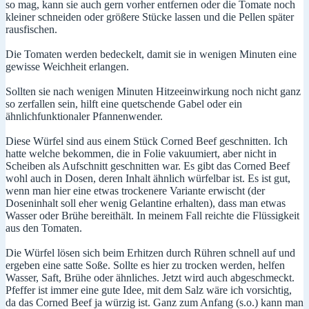
so mag, kann sie auch gern vorher entfernen oder die Tomate noch
kleiner schneiden oder größere Stücke lassen und die Pellen später
rausfischen.
Die Tomaten werden bedeckelt, damit sie in wenigen Minuten eine
gewisse Weichheit erlangen.
Sollten sie nach wenigen Minuten Hitzeeinwirkung noch nicht ganz
so zerfallen sein, hilft eine quetschende Gabel oder ein
ähnlichfunktionaler Pfannenwender.
Diese Würfel sind aus einem Stück Corned Beef geschnitten. Ich
hatte welche bekommen, die in Folie vakuumiert, aber nicht in
Scheiben als Aufschnitt geschnitten war. Es gibt das Corned Beef
wohl auch in Dosen, deren Inhalt ähnlich würfelbar ist. Es ist gut,
wenn man hier eine etwas trockenere Variante erwischt (der
Doseninhalt soll eher wenig Gelantine erhalten), dass man etwas
Wasser oder Brühe bereithält. In meinem Fall reichte die Flüssigkeit
aus den Tomaten.
Die Würfel lösen sich beim Erhitzen durch Rühren schnell auf und
ergeben eine satte Soße. Sollte es hier zu trocken werden, helfen
Wasser, Saft, Brühe oder ähnliches. Jetzt wird auch abgeschmeckt.
Pfeffer ist immer eine gute Idee, mit dem Salz wäre ich vorsichtig,
da das Corned Beef ja würzig ist. Ganz zum Anfang (s.o.) kann man