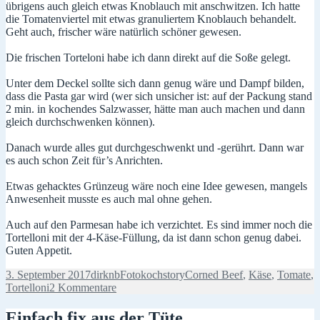
übrigens auch gleich etwas Knoblauch mit anschwitzen. Ich hatte
die Tomatenviertel mit etwas granuliertem Knoblauch behandelt.
Geht auch, frischer wäre natürlich schöner gewesen.
Die frischen Torteloni habe ich dann direkt auf die Soße gelegt.
Unter dem Deckel sollte sich dann genug wäre und Dampf bilden,
dass die Pasta gar wird (wer sich unsicher ist: auf der Packung stand
2 min. in kochendes Salzwasser, hätte man auch machen und dann
gleich durchschwenken können).
Danach wurde alles gut durchgeschwenkt und -gerührt. Dann war
es auch schon Zeit für’s Anrichten.
Etwas gehacktes Grünzeug wäre noch eine Idee gewesen, mangels
Anwesenheit musste es auch mal ohne gehen.
Auch auf den Parmesan habe ich verzichtet. Es sind immer noch die
Tortelloni mit der 4-Käse-Füllung, da ist dann schon genug dabei.
Guten Appetit.
Veröffentlicht
Autor
Kategorien
Schlagwörter
3. September 2017
dirknb
Fotokochstory
Corned Beef
,
Käse
,
Tomate
,
am
zu
Tortelloni
2 Kommentare
Labskaus
auf
Einfach fix aus der Tüte