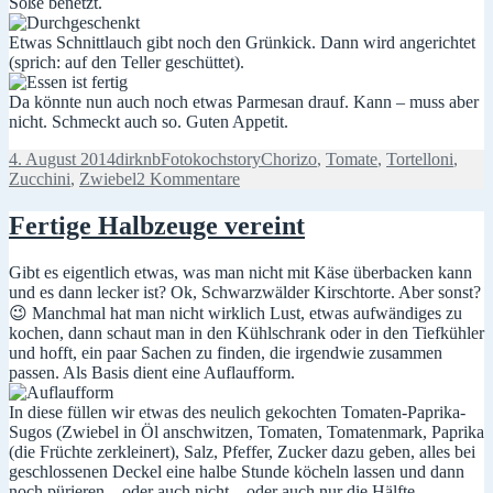
Soße benetzt.
Etwas Schnittlauch gibt noch den Grünkick. Dann wird angerichtet
(sprich: auf den Teller geschüttet).
Da könnte nun auch noch etwas Parmesan drauf. Kann – muss aber
nicht. Schmeckt auch so. Guten Appetit.
Veröffentlicht
Autor
Kategorien
Schlagwörter
4. August 2014
dirknb
Fotokochstory
Chorizo
,
Tomate
,
Tortelloni
,
am
zu
Zucchini
,
Zwiebel
2 Kommentare
Was
anderes
Fertige Halbzeuge vereint
Gibt es eigentlich etwas, was man nicht mit Käse überbacken kann
und es dann lecker ist? Ok, Schwarzwälder Kirschtorte. Aber sonst?
😉 Manchmal hat man nicht wirklich Lust, etwas aufwändiges zu
kochen, dann schaut man in den Kühlschrank oder in den Tiefkühler
und hofft, ein paar Sachen zu finden, die irgendwie zusammen
passen. Als Basis dient eine Auflaufform.
In diese füllen wir etwas des neulich gekochten Tomaten-Paprika-
Sugos (Zwiebel in Öl anschwitzen, Tomaten, Tomatenmark, Paprika
(die Früchte zerkleinert), Salz, Pfeffer, Zucker dazu geben, alles bei
geschlossenen Deckel eine halbe Stunde köcheln lassen und dann
noch pürieren – oder auch nicht – oder auch nur die Hälfte …