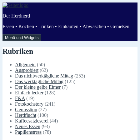
Zum
Inhalt
Der Herdnerd
springen
Essen • Kochen • Trinken • Einkaufen • Abwaschen • Genießen
Menü und Widgets
Rubriken
Allgemein
(50)
Ausprobiert
(62)
Das nichtwerktägliche Mittag
(253)
Das werktägliche Mittag
(125)
Der kleine gelbe Eimer
(7)
Einfach lecker
(128)
F&A
(19)
Fotokochstory
(241)
Genusstipp
(27)
Herdflucht
(100)
Kaffeesatzleserei
(44)
Neues Essen
(93)
Papillenstress
(78)