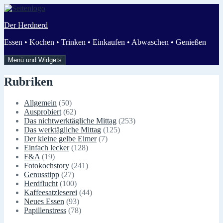
Zum
Inhalt
Der Herdnerd
springen
Essen • Kochen • Trinken • Einkaufen • Abwaschen • Genießen
Menü und Widgets
Rubriken
Allgemein
(50)
Ausprobiert
(62)
Das nichtwerktägliche Mittag
(253)
Das werktägliche Mittag
(125)
Der kleine gelbe Eimer
(7)
Einfach lecker
(128)
F&A
(19)
Fotokochstory
(241)
Genusstipp
(27)
Herdflucht
(100)
Kaffeesatzleserei
(44)
Neues Essen
(93)
Papillenstress
(78)