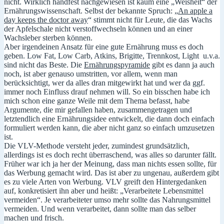
nicht. Wirklich handfest nachgewiesen ist kaum eine „Weisheit“ der
Ernährungswissenschaft. Selbst der bekannte Spruch: „
An apple a
day keeps the doctor away
“ stimmt nicht für Leute, die das Wachs
der Apfelschale nicht verstoffwechseln können und an einer
Wachsleber sterben können.
Aber irgendeinen Ansatz für eine gute Ernährung muss es doch
geben. Low Fat, Low Carb, Atkins, Brigitte, Trennkost, Light u.v.a.
sind nicht das Beste. Die
Ernährungspyramide
gibt es dann ja auch
noch, ist aber genauso umstritten, vor allem, wenn man
berücksichtigt, wer da alles dran mitgewirkt hat und wer da ggf.
immer noch Einfluss drauf nehmen will. So ein bisschen habe ich
mich schon eine ganze Weile mit dem Thema befasst, habe
Argumente, die mir gefallen haben, zusammengetragen und
letztendlich eine Ernährungsidee entwickelt, die dann doch einfach
formuliert werden kann, die aber nicht ganz so einfach umzusetzen
ist.
Die VLV-Methode versteht jeder, zumindest grundsätzlich,
allerdings ist es doch recht überraschend, was alles so darunter fällt.
Früher war ich ja her der Meinung, dass man nichts essen sollte, für
das Werbung gemacht wird. Das ist aber zu ungenau, außerdem gibt
es zu viele Arten von Werbung. VLV greift den Hintergedanken
auf, konkretisiert ihn aber und heißt: „Verarbeitete Lebensmittel
vermeiden“. Je verarbeiteter umso mehr sollte das Nahrungsmittel
vermeiden. Und wenn verarbeitet, dann sollte man das selber
machen und frisch.