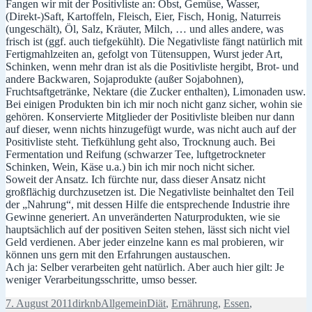
Fangen wir mit der Positivliste an: Obst, Gemüse, Wasser,
(Direkt-)Saft, Kartoffeln, Fleisch, Eier, Fisch, Honig, Naturreis
(ungeschält), Öl, Salz, Kräuter, Milch, … und alles andere, was
frisch ist (ggf. auch tiefgekühlt). Die Negativliste fängt natürlich mit
Fertigmahlzeiten an, gefolgt von Tütensuppen, Wurst jeder Art,
Schinken, wenn mehr dran ist als die Positivliste hergibt, Brot- und
andere Backwaren, Sojaprodukte (außer Sojabohnen),
Fruchtsaftgetränke, Nektare (die Zucker enthalten), Limonaden usw.
Bei einigen Produkten bin ich mir noch nicht ganz sicher, wohin sie
gehören. Konservierte Mitglieder der Positivliste bleiben nur dann
auf dieser, wenn nichts hinzugefügt wurde, was nicht auch auf der
Positivliste steht. Tiefkühlung geht also, Trocknung auch. Bei
Fermentation und Reifung (schwarzer Tee, luftgetrockneter
Schinken, Wein, Käse u.a.) bin ich mir noch nicht sicher.
Soweit der Ansatz. Ich fürchte nur, dass dieser Ansatz nicht
großflächig durchzusetzen ist. Die Negativliste beinhaltet den Teil
der „Nahrung“, mit dessen Hilfe die entsprechende Industrie ihre
Gewinne generiert. An unveränderten Naturprodukten, wie sie
hauptsächlich auf der positiven Seiten stehen, lässt sich nicht viel
Geld verdienen. Aber jeder einzelne kann es mal probieren, wir
können uns gern mit den Erfahrungen austauschen.
Ach ja: Selber verarbeiten geht natürlich. Aber auch hier gilt: Je
weniger Verarbeitungsschritte, umso besser.
Veröffentlicht
Autor
Kategorien
Schlagwörter
7. August 2011
dirknb
Allgemein
Diät
,
Ernährung
,
Essen
,