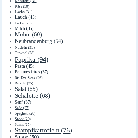
Kohlrabi
(31)
Käse
(30)
Lachs
(31)
Lauch
(43)
Lecker
(25)
Milch
(35)
Möhre
(60)
Neubrandenburg
(54)
Nudeln
(33)
Olivenöl
(28)
Paprika
(94)
Pasta
(45)
Pommes frites
(37)
Rib-Eye-Steak
(26)
Rotkohl
(25)
Salat
(65)
Schalotte
(68)
Senf
(37)
Soße
(27)
Spaghetti
(28)
Speck
(29)
Spinat
(25)
Stampfkartoffeln
(76)
Suppe
(50)