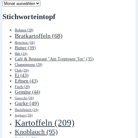
Lager
Stichworteintopf
Bohnen
(28)
Bratkartoffeln
(68)
Brötchen
(26)
Butter
(39)
Bäh
(24)
Café & Restaurant "Am Treptower Tor"
(35)
Champignons
(29)
Chili
(26)
Ei
(43)
Erbsen
(43)
Fisch
(29)
Gemüse
(44)
Gnocchi
(26)
Gurke
(49)
Hackfleisch
(24)
Joghurt
(26)
Kartoffeln
(209)
Knoblauch
(95)