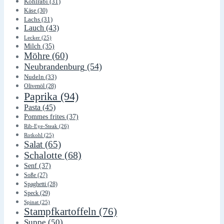
Kohlrabi
(31)
Käse
(30)
Lachs
(31)
Lauch
(43)
Lecker
(25)
Milch
(35)
Möhre
(60)
Neubrandenburg
(54)
Nudeln
(33)
Olivenöl
(28)
Paprika
(94)
Pasta
(45)
Pommes frites
(37)
Rib-Eye-Steak
(26)
Rotkohl
(25)
Salat
(65)
Schalotte
(68)
Senf
(37)
Soße
(27)
Spaghetti
(28)
Speck
(29)
Spinat
(25)
Stampfkartoffeln
(76)
Suppe
(50)