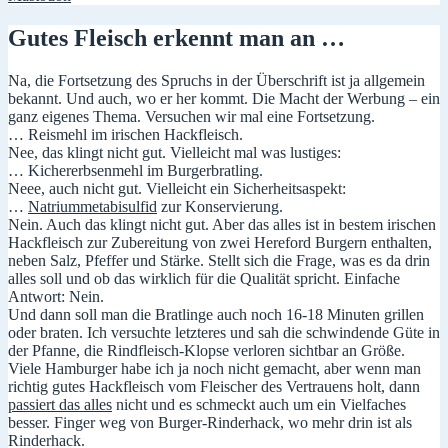
Gutes Fleisch erkennt man an …
Na, die Fortsetzung des Spruchs in der Überschrift ist ja allgemein
bekannt. Und auch, wo er her kommt. Die Macht der Werbung – ein
ganz eigenes Thema. Versuchen wir mal eine Fortsetzung.
… Reismehl im irischen Hackfleisch.
Nee, das klingt nicht gut. Vielleicht mal was lustiges:
… Kichererbsenmehl im Burgerbratling.
Neee, auch nicht gut. Vielleicht ein Sicherheitsaspekt:
…
Natriummetabisulfid
zur Konservierung.
Nein. Auch das klingt nicht gut. Aber das alles ist in bestem irischen
Hackfleisch zur Zubereitung von zwei Hereford Burgern enthalten,
neben Salz, Pfeffer und Stärke. Stellt sich die Frage, was es da drin
alles soll und ob das wirklich für die Qualität spricht. Einfache
Antwort: Nein.
Und dann soll man die Bratlinge auch noch 16-18 Minuten grillen
oder braten. Ich versuchte letzteres und sah die schwindende Güte in
der Pfanne, die Rindfleisch-Klopse verloren sichtbar an Größe.
Viele Hamburger habe ich ja noch nicht gemacht, aber wenn man
richtig gutes Hackfleisch vom Fleischer des Vertrauens holt, dann
passiert das alles
nicht und es schmeckt auch um ein Vielfaches
besser. Finger weg von Burger-Rinderhack, wo mehr drin ist als
Rinderhack.