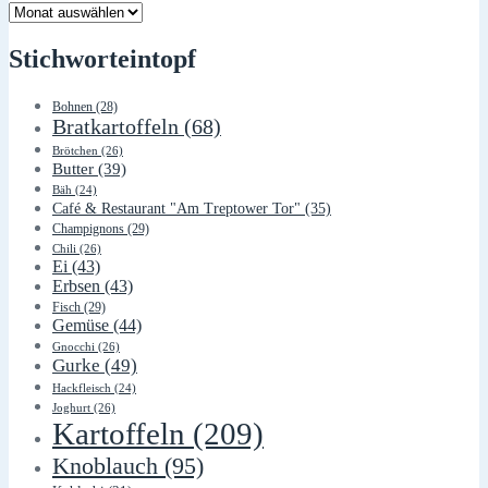
Lager
Stichworteintopf
Bohnen
(28)
Bratkartoffeln
(68)
Brötchen
(26)
Butter
(39)
Bäh
(24)
Café & Restaurant "Am Treptower Tor"
(35)
Champignons
(29)
Chili
(26)
Ei
(43)
Erbsen
(43)
Fisch
(29)
Gemüse
(44)
Gnocchi
(26)
Gurke
(49)
Hackfleisch
(24)
Joghurt
(26)
Kartoffeln
(209)
Knoblauch
(95)