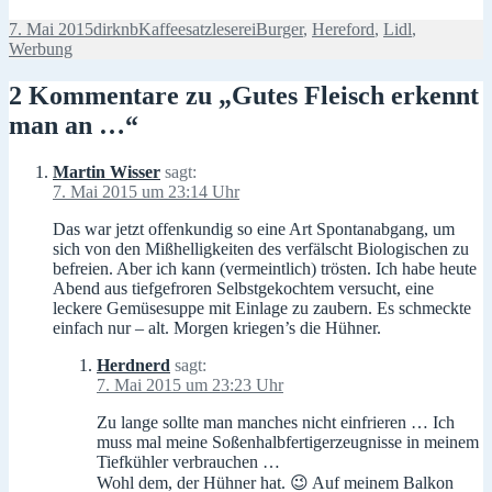
Veröffentlicht
Autor
Kategorien
Schlagwörter
7. Mai 2015
dirknb
Kaffeesatzleserei
Burger
,
Hereford
,
Lidl
,
am
Werbung
2 Kommentare zu „Gutes Fleisch erkennt
man an …“
Martin Wisser
sagt:
7. Mai 2015 um 23:14 Uhr
Das war jetzt offenkundig so eine Art Spontanabgang, um
sich von den Mißhelligkeiten des verfälscht Biologischen zu
befreien. Aber ich kann (vermeintlich) trösten. Ich habe heute
Abend aus tiefgefroren Selbstgekochtem versucht, eine
leckere Gemüsesuppe mit Einlage zu zaubern. Es schmeckte
einfach nur – alt. Morgen kriegen’s die Hühner.
Herdnerd
sagt:
7. Mai 2015 um 23:23 Uhr
Zu lange sollte man manches nicht einfrieren … Ich
muss mal meine Soßenhalbfertigerzeugnisse in meinem
Tiefkühler verbrauchen …
Wohl dem, der Hühner hat. 😉 Auf meinem Balkon