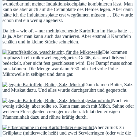
wunderbar mit meiner Induktionskochplatte kombinieren lässt. Man
kann sie aber auch auf die Ceranplatte des Herdes legen. Aber dann
hätte ich die Induktionsplatte erst wegräumen müssen … Die wurde
schon mal ein wenig angeheizt.
Da ich – wie oft – nur mehligkochende Kartoffeln im Haus hatte …
Ja ja. Aber man kann auch das variieren. Aber erstmal 3 Kartoffeln
schälen und in kleine Stücke schneiden.
Die kommen
tropfnass in ein mikrowellengeeignetes Gefäß, das anschließend
bedeckelt, aber nicht fest geschlossen wird. Der Dampf muss schon
raus können. Die Menge war dann 5:30 min. bei volle Pulle
Mikrowelle in selbiger und dann gar.
Dann kamen Butter, Salz
und Muskat dazu. Und alles wurde durchgerührt und gequetscht.
Noch ein
wenig stückig, aber sollte so. Kann man auch mit Milch, Sahne oder
weiteren Flüssigkeiten cremiger machen. Ich tat den erbsigen
Pfanneninhalt dazu und rührte kräftig durch.
Aber zurück zu
Grillplatte (mittlerweile heiß) und zwei Servierringen (oder wie die