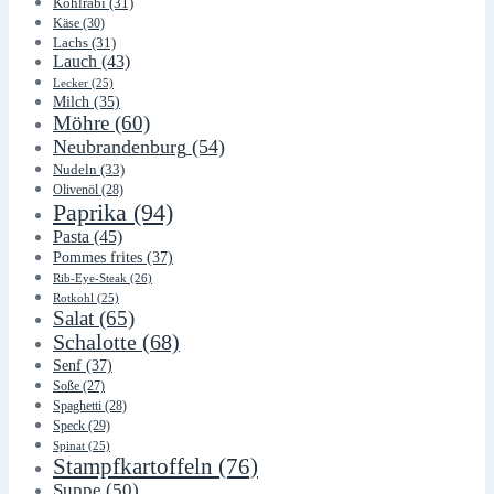
Kohlrabi
(31)
Käse
(30)
Lachs
(31)
Lauch
(43)
Lecker
(25)
Milch
(35)
Möhre
(60)
Neubrandenburg
(54)
Nudeln
(33)
Olivenöl
(28)
Paprika
(94)
Pasta
(45)
Pommes frites
(37)
Rib-Eye-Steak
(26)
Rotkohl
(25)
Salat
(65)
Schalotte
(68)
Senf
(37)
Soße
(27)
Spaghetti
(28)
Speck
(29)
Spinat
(25)
Stampfkartoffeln
(76)
Suppe
(50)