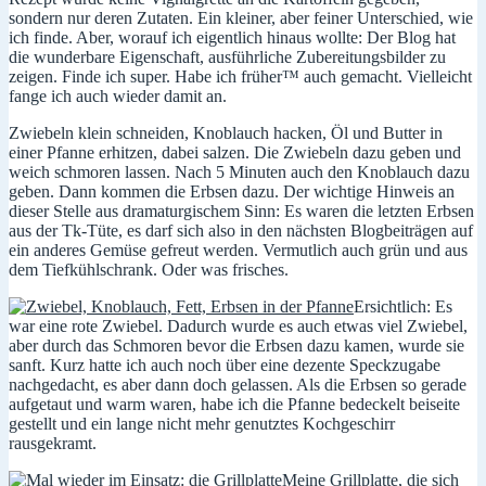
sondern nur deren Zutaten. Ein kleiner, aber feiner Unterschied, wie
ich finde. Aber, worauf ich eigentlich hinaus wollte: Der Blog hat
die wunderbare Eigenschaft, ausführliche Zubereitungsbilder zu
zeigen. Finde ich super. Habe ich früher™ auch gemacht. Vielleicht
fange ich auch wieder damit an.
Zwiebeln klein schneiden, Knoblauch hacken, Öl und Butter in
einer Pfanne erhitzen, dabei salzen. Die Zwiebeln dazu geben und
weich schmoren lassen. Nach 5 Minuten auch den Knoblauch dazu
geben. Dann kommen die Erbsen dazu. Der wichtige Hinweis an
dieser Stelle aus dramaturgischem Sinn: Es waren die letzten Erbsen
aus der Tk-Tüte, es darf sich also in den nächsten Blogbeiträgen auf
ein anderes Gemüse gefreut werden. Vermutlich auch grün und aus
dem Tiefkühlschrank. Oder was frisches.
Ersichtlich: Es
war eine rote Zwiebel. Dadurch wurde es auch etwas viel Zwiebel,
aber durch das Schmoren bevor die Erbsen dazu kamen, wurde sie
sanft. Kurz hatte ich auch noch über eine dezente Speckzugabe
nachgedacht, es aber dann doch gelassen. Als die Erbsen so gerade
aufgetaut und warm waren, habe ich die Pfanne bedeckelt beiseite
gestellt und ein lange nicht mehr genutztes Kochgeschirr
rausgekramt.
Meine Grillplatte, die sich