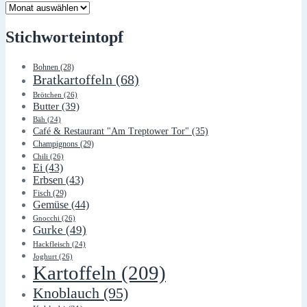
Lager
Stichworteintopf
Bohnen
(28)
Bratkartoffeln
(68)
Brötchen
(26)
Butter
(39)
Bäh
(24)
Café & Restaurant "Am Treptower Tor"
(35)
Champignons
(29)
Chili
(26)
Ei
(43)
Erbsen
(43)
Fisch
(29)
Gemüse
(44)
Gnocchi
(26)
Gurke
(49)
Hackfleisch
(24)
Joghurt
(26)
Kartoffeln
(209)
Knoblauch
(95)