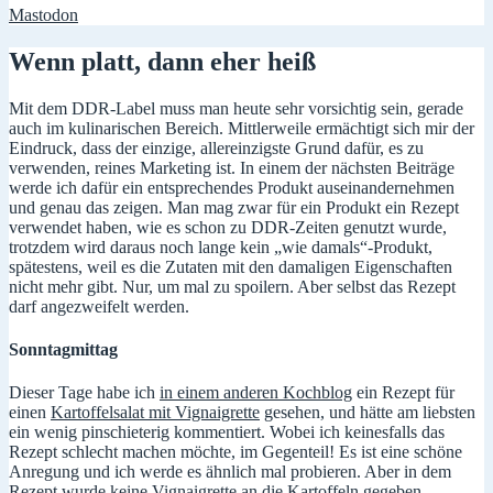
Mastodon
Wenn platt, dann eher heiß
Mit dem DDR-Label muss man heute sehr vorsichtig sein, gerade
auch im kulinarischen Bereich. Mittlerweile ermächtigt sich mir der
Eindruck, dass der einzige, allereinzigste Grund dafür, es zu
verwenden, reines Marketing ist. In einem der nächsten Beiträge
werde ich dafür ein entsprechendes Produkt auseinandernehmen
und genau das zeigen. Man mag zwar für ein Produkt ein Rezept
verwendet haben, wie es schon zu DDR-Zeiten genutzt wurde,
trotzdem wird daraus noch lange kein „wie damals“-Produkt,
spätestens, weil es die Zutaten mit den damaligen Eigenschaften
nicht mehr gibt. Nur, um mal zu spoilern. Aber selbst das Rezept
darf angezweifelt werden.
Sonntagmittag
Dieser Tage habe ich
in einem anderen Kochblog
ein Rezept für
einen
Kartoffelsalat mit Vignaigrette
gesehen, und hätte am liebsten
ein wenig pinschieterig kommentiert. Wobei ich keinesfalls das
Rezept schlecht machen möchte, im Gegenteil! Es ist eine schöne
Anregung und ich werde es ähnlich mal probieren. Aber in dem
Rezept wurde keine Vignaigrette an die Kartoffeln gegeben,