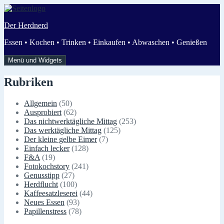
Zum
Inhalt
Der Herdnerd
springen
Essen • Kochen • Trinken • Einkaufen • Abwaschen • Genießen
Menü und Widgets
Rubriken
Allgemein
(50)
Ausprobiert
(62)
Das nichtwerktägliche Mittag
(253)
Das werktägliche Mittag
(125)
Der kleine gelbe Eimer
(7)
Einfach lecker
(128)
F&A
(19)
Fotokochstory
(241)
Genusstipp
(27)
Herdflucht
(100)
Kaffeesatzleserei
(44)
Neues Essen
(93)
Papillenstress
(78)