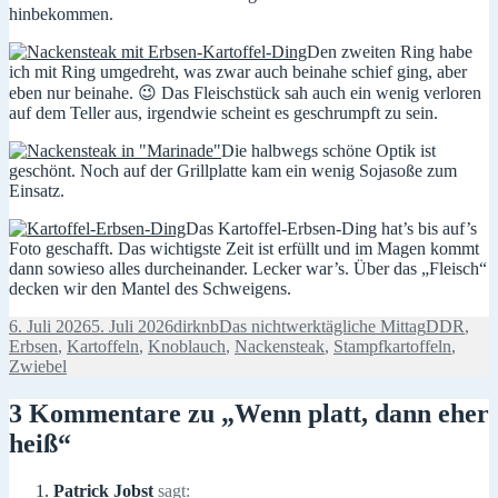
hinbekommen.
Den zweiten Ring habe
ich mit Ring umgedreht, was zwar auch beinahe schief ging, aber
eben nur beinahe. 😉 Das Fleischstück sah auch ein wenig verloren
auf dem Teller aus, irgendwie scheint es geschrumpft zu sein.
Die halbwegs schöne Optik ist
geschönt. Noch auf der Grillplatte kam ein wenig Sojasoße zum
Einsatz.
Das Kartoffel-Erbsen-Ding hat’s bis auf’s
Foto geschafft. Das wichtigste Zeit ist erfüllt und im Magen kommt
dann sowieso alles durcheinander. Lecker war’s. Über das „Fleisch“
decken wir den Mantel des Schweigens.
Veröffentlicht
Autor
Kategorien
Schlagwör
6. Juli 2026
5. Juli 2026
dirknb
Das nichtwerktägliche Mittag
DDR
,
am
Erbsen
,
Kartoffeln
,
Knoblauch
,
Nackensteak
,
Stampfkartoffeln
,
Zwiebel
3 Kommentare zu „Wenn platt, dann eher
heiß“
Patrick Jobst
sagt: