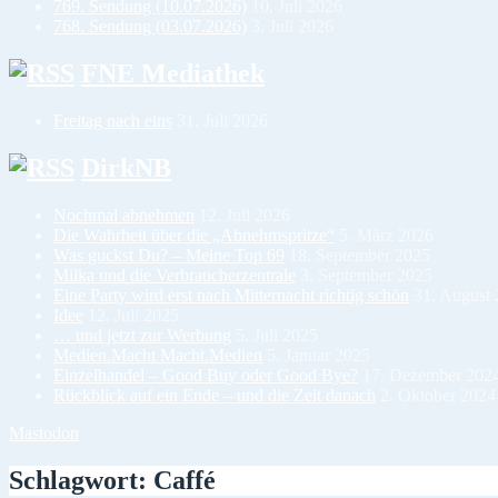
769. Sendung (10.07.2026)
10. Juli 2026
768. Sendung (03.07.2026)
3. Juli 2026
FNE Mediathek
Freitag nach eins
31. Juli 2026
DirkNB
Nochmal abnehmen
12. Juli 2026
Die Wahrheit über die „Abnehmspritze“
5. März 2026
Was guckst Du? – Meine Top 69
18. September 2025
Milka und die Verbraucherzentrale
3. September 2025
Eine Party wird erst nach Mitternacht richtig schön
31. August
Idee
12. Juli 2025
… und jetzt zur Werbung
5. Juli 2025
Medien.Macht Macht.Medien
5. Januar 2025
Einzelhandel – Good Buy oder Good Bye?
17. Dezember 202
Rückblick auf ein Ende – und die Zeit danach
2. Oktober 2024
Mastodon
Schlagwort:
Caffé