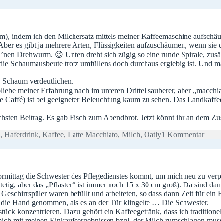
em), indem ich den Milchersatz mittels meiner Kaffeemaschine aufschä
ber es gibt ja mehrere Arten, Flüssigkeiten aufzuschäumen, wenn sie d
s ’nen Drehwurm. 😉 Unten dreht sich zügig so eine runde Spirale, zusät
die Schaumausbeute trotz umfüllens doch durchaus ergiebig ist. Und m
d Schaum verdeutlichen.
liebe meiner Erfahrung nach im unteren Drittel sauberer, aber „macchi
 Caffé) ist bei geeigneter Beleuchtung kaum zu sehen. Das Landkaffee
chsten Beitrag
. Es gab Fisch zum Abendbrot. Jetzt könnt ihr an dem 
zu
o
,
Haferdrink
,
Kaffee
,
Latte Macchiato
,
Milch
,
Oatly
1 Kommentar
Nach
zum
Vortr
mittag die Schwester des Pflegedienstes kommt, um mich neu zu verpfl
stetig, aber das „Pflaster“ ist immer noch 15 x 30 cm groß). Da sind 
 Geschirrspüler waren befüllt und arbeiteten, so dass dann Zeit für ei
in die Hand genommen, als es an der Tür klingelte … Die Schwester.
hstück konzentrieren. Dazu gehört ein Kaffeegetränk, dass ich traditio
ich mit meinen Einkaufsergebnissen bzgl. der Milch rumschlagen muss)