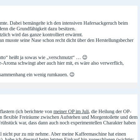
umte. Dabei bemängelte ich den intensiven Hafersackgeruch beim
enn die Grundfähigkeit dazu besitzen.
zlich wird das ganze kontrolliert erwärmt.
an musste seine Nase schon recht dicht über den Herstellungsbecher
atto“ heißt ja sowas wie „verschmutzt“ … 😉
-Aroma schwingt aber auch hier mit, es wäre also verwerflich,
Zusammenhang ein wenig rumkauen. 😉
trag
ag
astern (ich berichtete von
meiner OP im Juli
, die Heilung der OP-
dann flexible Freiräume zwischen Aufstehen und Morgentoilette und dem
n Frühstück war, dass dann auch noch experimentellen Charakter haben
nell nicht pur zu mir nehme. Aber meine Kaffeemaschine hat einen
, habe ich diesmal beim letzten Einkauf hip zugeschlagen (wichtig: