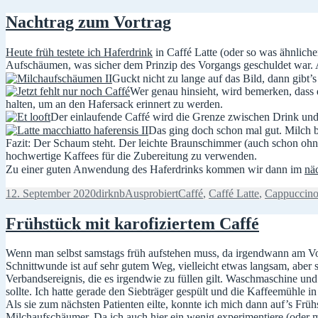
Nachtrag zum Vortrag
Heute früh testete ich Haferdrink
in Caffé Latte (oder so was ähnlich
Aufschäumen, was sicher dem Prinzip des Vorgangs geschuldet war. A
Guckt nicht zu lange auf das Bild, dann gibt’
Wer genau hinsieht, wird bemerken, dass 
halten, um an den Hafersack erinnert zu werden.
Der einlaufende Caffé wird die Grenze zwischen Drink un
Das ging doch schon mal gut. Milch b
Fazit: Der Schaum steht. Der leichte Braunschimmer (auch schon ohne
hochwertige Kaffees für die Zubereitung zu verwenden.
Zu einer guten Anwendung des Haferdrinks kommen wir dann im
nä
Veröffentlicht
Autor
Kategorien
Schlagwörter
12. September 2020
dirknb
Ausprobiert
Caffé
,
Caffé Latte
,
Cappuccin
am
Frühstück mit karofiziertem Caffé
Wenn man selbst samstags früh aufstehen muss, da irgendwann am Vor
Schnittwunde ist auf sehr gutem Weg, vielleicht etwas langsam, aber 
Verbandsereignis, die es irgendwie zu füllen gilt. Waschmaschine und
sollte. Ich hatte gerade den Siebträger gespült und die Kaffeemühle 
Als sie zum nächsten Patienten eilte, konnte ich mich dann auf’s Frü
Milchaufschäumer. Da ich auch hier ein wenig experimentiere (oder m