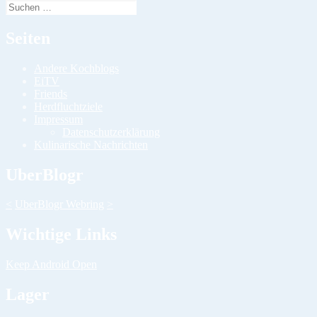
Suchen
nach:
Seiten
Andere Kochblogs
EiTV
Friends
Herdfluchtziele
Impressum
Datenschutzerklärung
Kulinarische Nachrichten
UberBlogr
<
UberBlogr Webring
>
Wichtige Links
Keep Android Open
Lager