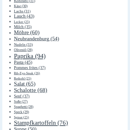
Kohlrabi
(31)
Käse
(30)
Lachs
(31)
Lauch
(43)
Lecker
(25)
Milch
(35)
Möhre
(60)
Neubrandenburg
(54)
Nudeln
(33)
Olivenöl
(28)
Paprika
(94)
Pasta
(45)
Pommes frites
(37)
Rib-Eye-Steak
(26)
Rotkohl
(25)
Salat
(65)
Schalotte
(68)
Senf
(37)
Soße
(27)
Spaghetti
(28)
Speck
(29)
Spinat
(25)
Stampfkartoffeln
(76)
Suppe
(50)