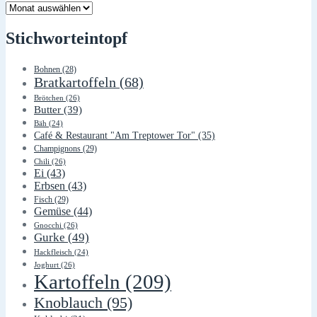
Lager
Stichworteintopf
Bohnen
(28)
Bratkartoffeln
(68)
Brötchen
(26)
Butter
(39)
Bäh
(24)
Café & Restaurant "Am Treptower Tor"
(35)
Champignons
(29)
Chili
(26)
Ei
(43)
Erbsen
(43)
Fisch
(29)
Gemüse
(44)
Gnocchi
(26)
Gurke
(49)
Hackfleisch
(24)
Joghurt
(26)
Kartoffeln
(209)
Knoblauch
(95)