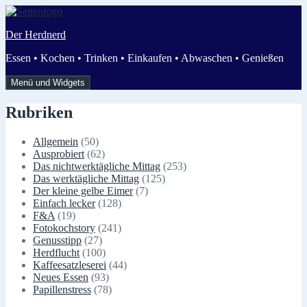
Zum
Inhalt
Der Herdnerd
springen
Essen • Kochen • Trinken • Einkaufen • Abwaschen • Genießen
Menü und Widgets
Rubriken
Allgemein
(50)
Ausprobiert
(62)
Das nichtwerktägliche Mittag
(253)
Das werktägliche Mittag
(125)
Der kleine gelbe Eimer
(7)
Einfach lecker
(128)
F&A
(19)
Fotokochstory
(241)
Genusstipp
(27)
Herdflucht
(100)
Kaffeesatzleserei
(44)
Neues Essen
(93)
Papillenstress
(78)