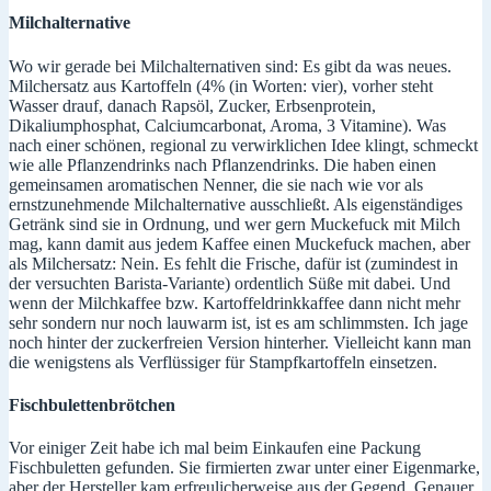
Milchalternative
Wo wir gerade bei Milchalternativen sind: Es gibt da was neues.
Milchersatz aus Kartoffeln (4% (in Worten: vier), vorher steht
Wasser drauf, danach Rapsöl, Zucker, Erbsenprotein,
Dikaliumphosphat, Calciumcarbonat, Aroma, 3 Vitamine). Was
nach einer schönen, regional zu verwirklichen Idee klingt, schmeckt
wie alle Pflanzendrinks nach Pflanzendrinks. Die haben einen
gemeinsamen aromatischen Nenner, die sie nach wie vor als
ernstzunehmende Milchalternative ausschließt. Als eigenständiges
Getränk sind sie in Ordnung, und wer gern Muckefuck mit Milch
mag, kann damit aus jedem Kaffee einen Muckefuck machen, aber
als Milchersatz: Nein. Es fehlt die Frische, dafür ist (zumindest in
der versuchten Barista-Variante) ordentlich Süße mit dabei. Und
wenn der Milchkaffee bzw. Kartoffeldrinkkaffee dann nicht mehr
sehr sondern nur noch lauwarm ist, ist es am schlimmsten. Ich jage
noch hinter der zuckerfreien Version hinterher. Vielleicht kann man
die wenigstens als Verflüssiger für Stampfkartoffeln einsetzen.
Fischbulettenbrötchen
Vor einiger Zeit habe ich mal beim Einkaufen eine Packung
Fischbuletten gefunden. Sie firmierten zwar unter einer Eigenmarke,
aber der Hersteller kam erfreulicherweise aus der Gegend. Genauer