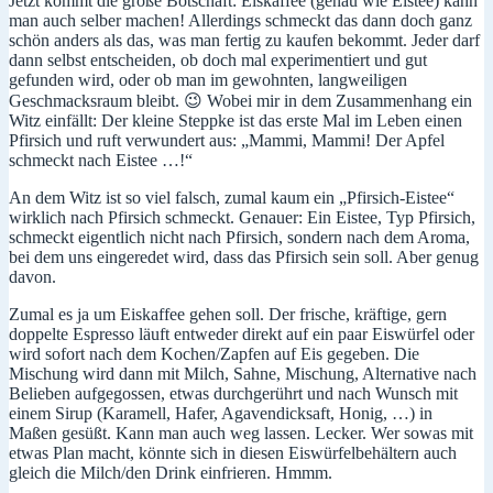
Jetzt kommt die große Botschaft: Eiskaffee (genau wie Eistee) kann
man auch selber machen! Allerdings schmeckt das dann doch ganz
schön anders als das, was man fertig zu kaufen bekommt. Jeder darf
dann selbst entscheiden, ob doch mal experimentiert und gut
gefunden wird, oder ob man im gewohnten, langweiligen
Geschmacksraum bleibt. 😉 Wobei mir in dem Zusammenhang ein
Witz einfällt: Der kleine Steppke ist das erste Mal im Leben einen
Pfirsich und ruft verwundert aus: „Mammi, Mammi! Der Apfel
schmeckt nach Eistee …!“
An dem Witz ist so viel falsch, zumal kaum ein „Pfirsich-Eistee“
wirklich nach Pfirsich schmeckt. Genauer: Ein Eistee, Typ Pfirsich,
schmeckt eigentlich nicht nach Pfirsich, sondern nach dem Aroma,
bei dem uns eingeredet wird, dass das Pfirsich sein soll. Aber genug
davon.
Zumal es ja um Eiskaffee gehen soll. Der frische, kräftige, gern
doppelte Espresso läuft entweder direkt auf ein paar Eiswürfel oder
wird sofort nach dem Kochen/Zapfen auf Eis gegeben. Die
Mischung wird dann mit Milch, Sahne, Mischung, Alternative nach
Belieben aufgegossen, etwas durchgerührt und nach Wunsch mit
einem Sirup (Karamell, Hafer, Agavendicksaft, Honig, …) in
Maßen gesüßt. Kann man auch weg lassen. Lecker. Wer sowas mit
etwas Plan macht, könnte sich in diesen Eiswürfelbehältern auch
gleich die Milch/den Drink einfrieren. Hmmm.