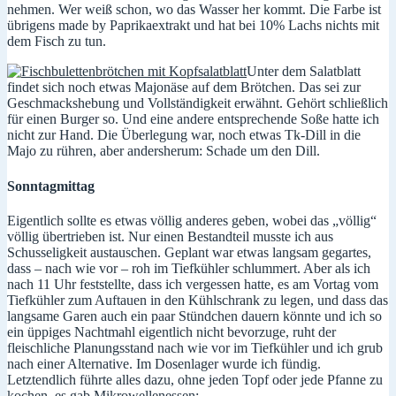
nehmen. Wer weiß schon, wo das Wasser her kommt. Die Farbe ist
übrigens made by Paprikaextrakt und hat bei 10% Lachs nichts mit
dem Fisch zu tun.
Unter dem Salatblatt
findet sich noch etwas Majonäse auf dem Brötchen. Das sei zur
Geschmackshebung und Vollständigkeit erwähnt. Gehört schließlich
für einen Burger so. Und eine andere entsprechende Soße hatte ich
nicht zur Hand. Die Überlegung war, noch etwas Tk-Dill in die
Majo zu rühren, aber andersherum: Schade um den Dill.
Sonntagmittag
Eigentlich sollte es etwas völlig anderes geben, wobei das „völlig“
völlig übertrieben ist. Nur einen Bestandteil musste ich aus
Schusseligkeit austauschen. Geplant war etwas langsam gegartes,
dass – nach wie vor – roh im Tiefkühler schlummert. Aber als ich
nach 11 Uhr feststellte, dass ich vergessen hatte, es am Vortag vom
Tiefkühler zum Auftauen in den Kühlschrank zu legen, und dass das
langsame Garen auch ein paar Stündchen dauern könnte und ich so
ein üppiges Nachtmahl eigentlich nicht bevorzuge, ruht der
fleischliche Planungsstand nach wie vor im Tiefkühler und ich grub
nach einer Alternative. Im Dosenlager wurde ich fündig.
Letztendlich führte alles dazu, ohne jeden Topf oder jede Pfanne zu
kochen, es gab Mikrowellenessen: