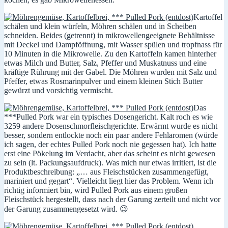
Kartoffel
schälen und klein würfeln, Möhren schälen und in Scheiben
schneiden. Beides (getrennt) in mikrowellengeeignete Behältnisse
mit Deckel und Dampföffnung, mit Wasser spülen und tropfnass für
10 Minuten in die Mikrowelle. Zu den Kartoffeln kamen hinterher
etwas Milch und Butter, Salz, Pfeffer und Muskatnuss und eine
kräftige Rührung mit der Gabel. Die Möhren wurden mit Salz und
Pfeffer, etwas Rosmarinpulver und einem kleinen Stich Butter
gewürzt und vorsichtig vermischt.
Das
***Pulled Pork war ein typisches Dosengericht. Kalt roch es wie
3259 andere Dosenschmorfleischgerichte. Erwärmt wurde es nicht
besser, sondern entlockte noch ein paar andere Fehlaromen (würde
ich sagen, der echtes Pulled Pork noch nie gegessen hat). Ich hatte
erst eine Pökelung im Verdacht, aber das scheint es nicht gewesen
zu sein (lt. Packungsaufdruck). Was mich nur etwas irritiert, ist die
Produktbeschreibung: „… aus Fleischstücken zusammengefügt,
mariniert und gegart“. Vielleicht liegt hier das Problem. Wenn ich
richtig informiert bin, wird Pulled Pork aus einem großen
Fleischstück hergestellt, dass nach der Garung zerteilt und nicht vor
der Garung zusammengesetzt wird. 😉