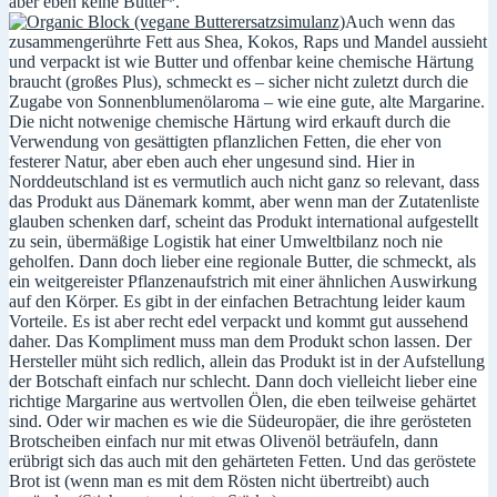
aber eben keine Butter*.
Auch wenn das
zusammengerührte Fett aus Shea, Kokos, Raps und Mandel aussieht
und verpackt ist wie Butter und offenbar keine chemische Härtung
braucht (großes Plus), schmeckt es – sicher nicht zuletzt durch die
Zugabe von Sonnenblumenölaroma – wie eine gute, alte Margarine.
Die nicht notwenige chemische Härtung wird erkauft durch die
Verwendung von gesättigten pflanzlichen Fetten, die eher von
festerer Natur, aber eben auch eher ungesund sind. Hier in
Norddeutschland ist es vermutlich auch nicht ganz so relevant, dass
das Produkt aus Dänemark kommt, aber wenn man der Zutatenliste
glauben schenken darf, scheint das Produkt international aufgestellt
zu sein, übermäßige Logistik hat einer Umweltbilanz noch nie
geholfen.
Dann doch lieber eine regionale Butter, die schmeckt, als
ein weitgereister Pflanzenaufstrich mit einer ähnlichen Auswirkung
auf den Körper. Es gibt in der einfachen Betrachtung leider kaum
Vorteile. Es ist aber recht edel verpackt und kommt gut aussehend
daher. Das Kompliment muss man dem Produkt schon lassen. Der
Hersteller müht sich redlich, allein das Produkt ist in der Aufstellung
der Botschaft einfach nur schlecht. Dann doch vielleicht lieber eine
richtige Margarine aus wertvollen Ölen, die eben teilweise gehärtet
sind. Oder wir machen es wie die Südeuropäer, die ihre gerösteten
Brotscheiben einfach nur mit etwas Olivenöl beträufeln, dann
erübrigt sich das auch mit den gehärteten Fetten. Und das geröstete
Brot ist (wenn man es mit dem Rösten nicht übertreibt) auch