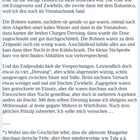
mit Essigessenz und Zwiebeln, die zweite dann mit dem Balsamico,
weil ich den noch im Vorratsschrank fand.
Die Bohnen kamen, nachdem sie gerade so gar waren, einmal nach
dem Abgießen unter kaltes Wasser und dann in die Vorratsdose,
dazu kamen die beiden Chargen Dressing, dann wurde die Dose
zugeschraubt und gut durchgeschüttelt. Die Bohnen waren zu dem
Zeitpunkt noch ein wenig warm. Anschließend kühlte alles aus und
kam dann über Nacht in den Kühlschrank. Die kleine Stichprobe
kurz vor dem finalen Abkühlen war vielversprechend.
Und das Endprodukt hielt die Versprechungen. Letztendlich doch
etwas zu viel „Dressing“, aber schön abgerundet würzig, schön
ausgewogen zwischen Säure und Süße. Beim nächsten Versuch
etwas weniger und mal mit frischen Zwiebeln. Zugegeben waren
hier getrocknete im Einsatz, aber die waren durchaus nach dem
Einweichen über Nacht genießbar, aber doch in mehreren Aspekten
anders als frische. Mit dem selben Dressing kenne ich übrigens auch
Möhrensalat: al dente gegarte Möhren in Würfelform. Nach dem
gleichen Prinzip zubereitet. Ich sollte mich versuchen …
___
*) Wobei uns die Geschichte lehrt, dass die allererste Margarine
durchaus tierische Fette, aber eben minderwertige wie Talg u.ä.