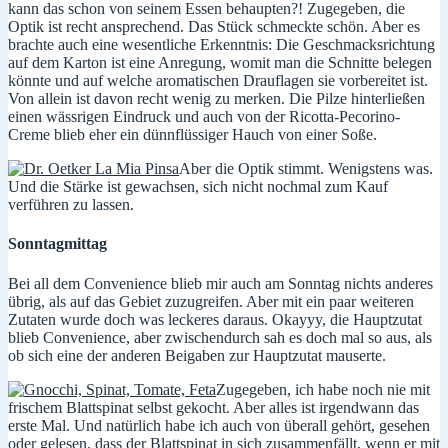
kann das schon von seinem Essen behaupten?! Zugegeben, die
Optik ist recht ansprechend. Das Stück schmeckte schön. Aber es
brachte auch eine wesentliche Erkenntnis: Die Geschmacksrichtung
auf dem Karton ist eine Anregung, womit man die Schnitte belegen
könnte und auf welche aromatischen Drauflagen sie vorbereitet ist.
Von allein ist davon recht wenig zu merken. Die Pilze hinterließen
einen wässrigen Eindruck und auch von der Ricotta-Pecorino-
Creme blieb eher ein dünnflüssiger Hauch von einer Soße.
Aber die Optik stimmt. Wenigstens was.
Und die Stärke ist gewachsen, sich nicht nochmal zum Kauf
verführen zu lassen.
Sonntagmittag
Bei all dem Convenience blieb mir auch am Sonntag nichts anderes
übrig, als auf das Gebiet zuzugreifen. Aber mit ein paar weiteren
Zutaten wurde doch was leckeres daraus. Okayyy, die Hauptzutat
blieb Convenience, aber zwischendurch sah es doch mal so aus, als
ob sich eine der anderen Beigaben zur Hauptzutat mauserte.
Zugegeben, ich habe noch nie mit
frischem Blattspinat selbst gekocht. Aber alles ist irgendwann das
erste Mal. Und natürlich habe ich auch von überall gehört, gesehen
oder gelesen, dass der Blattspinat in sich zusammenfällt, wenn er mit