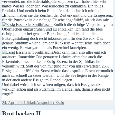
verwendet, um die Edelstahlspüle zu putzen (wir haben hier sehr
hartes Wasser) oder den Wasserkocher zu entkalken. Ein tolles
Produkt. Und neulich beim Einkaufen, da dachte ich mir doch:
„Endlich haben sie die Zeichen der Zeit erkannt und die Essigessenz
für die Putzecke in die richtige Flasche abgefüllt!“, als ich das sah:
Endlich die richtige Verpackung, um
Oberflächen einzusprühen und zu entkalken. Ich fand die Idee
richtig gut, nur bei genauer Betrachtung fand ich dann die
Etikettgestaltung doch recht inkonsequent für den Zweck. Das
genaue Studium – vor allem der Rückseite – enttäuschte mich doch
ein wenig. Es war gar nicht als Putzmittel konzipiert.
Jetzt kann man also alles einfach
ansäuern. Immerhin: Die genauere Lektüre erbrachte auch die
Erkenntnis, dass hier keine Essig-Essenz in der Sprühflasche
verkauft wird. Statt der von mir (und nur von mir) erwarteten 25%
Essig sind nur 8% drin. Sonst würde das besprühte Essen vermutlich
auch zu schnell zu sauer werden. Und die 8% liegen in der Range,
in der auch andere Essige im Handel liegen.
Und dabei würde ich schwören mögen, dass ich Essigessenz
wirklich schon mal als Putzmittel im Handel sah, damals aber nicht
zugriff …
Veröffentlicht
Autor
Kategorien
Schlagwörter
24. April 2021
dirknb
Ausprobiert
Essig
am
Brot backen II