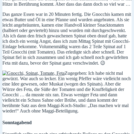
Hitze in Berührung kommt. Aber dass das dann doch so viel war …
Das ganze Essen war in 20 Minuten fertig. Die Gnocchis kamen mit
etwas Butter und Öl in eine Pfanne und wurden angebraten. Als sie
leicht angebräunten, kamen eine Handvoll kleiner Snacktomaten
(halbiert oder geviertelt) hinzu und wurden mit durchgeschwenkt.
Als ich dann den frisch gewaschenen Spinat oben drauf gab, hatte
ich doch ein wenig Angst, dass ich zum Mittag Spinat mit Gnocchi-
Einlage bekomme. Volumenmäßig waren das 2 Teile Spinat auf 1
Teil Gnocchi (mit Tomaten). Das erledigte sich aber schnell. Der
Spinat fiel in sich zusammen und ich gab schnell noch gewürfelten
Feta mit dazu, bevor der Spinat ganz verschwindet. 😉
Zugegeben: Ich habe nicht mal
gewürzt. War auch so lecker. Ein wenig Pfeffer wäre vielleicht noch
eine Idee gewesen, oder Muskat (wegen des Spinats). Aber die
Würze des Feta, die Süße der Tomaten und die Knuffeligkeit der
Gnocchi … da musste nix ran. Etwas weniger Feta und dann
vielleicht ein Schuss Sahne oder Brühe, und dann kommt der
berühmte Satz aus dem Maggi-Koch-Studio: „Das machen wir mal
wieder!“ Auch ohne Maggi-Beteiligung.
Sonntagabend