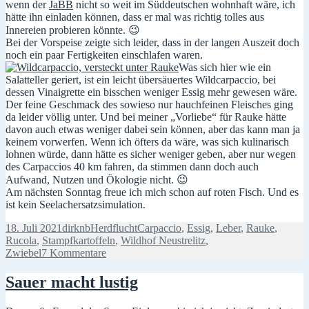
wenn der
JaBB
nicht so weit im Süddeutschen wohnhaft wäre, ich
hätte ihn einladen können, dass er mal was richtig tolles aus
Innereien probieren könnte. 😉
Bei der Vorspeise zeigte sich leider, dass in der langen Auszeit doch
noch ein paar Fertigkeiten einschlafen waren.
Was sich hier wie ein
Salatteller geriert, ist ein leicht übersäuertes Wildcarpaccio, bei
dessen Vinaigrette ein bisschen weniger Essig mehr gewesen wäre.
Der feine Geschmack des sowieso nur hauchfeinen Fleisches ging
da leider völlig unter. Und bei meiner „Vorliebe“ für Rauke hätte
davon auch etwas weniger dabei sein können, aber das kann man ja
keinem vorwerfen. Wenn ich öfters da wäre, was sich kulinarisch
lohnen würde, dann hätte es sicher weniger geben, aber nur wegen
des Carpaccios 40 km fahren, da stimmen dann doch auch
Aufwand, Nutzen und Ökologie nicht. 😉
Am nächsten Sonntag freue ich mich schon auf roten Fisch. Und es
ist kein Seelachersatzsimulation.
Veröffentlicht
Autor
Kategorien
Schlagwörter
18. Juli 2021
dirknb
Herdflucht
Carpaccio
,
Essig
,
Leber
,
Rauke
,
am
Rucola
,
Stampfkartoffeln
,
Wildhof Neustrelitz
,
zu
Zwiebel
7 Kommentare
Manchmal
kommt
Sauer macht lustig
einiges
zusammen