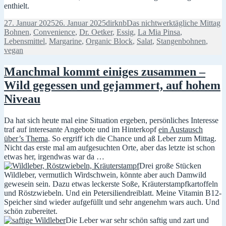
enthielt.
Veröffentlicht
Autor
Kategorien
S
27. Januar 2025
26. Januar 2025
dirknb
Das nichtwerktägliche Mittag
am
Bohnen
,
Convenience
,
Dr. Oetker
,
Essig
,
La Mia Pinsa
,
Lebensmittel
,
Margarine
,
Organic Block
,
Salat
,
Stangenbohnen
,
vegan
Manchmal kommt einiges zusammen –
Wild gegessen und gejammert, auf hohem
Niveau
Da hat sich heute mal eine Situation ergeben, persönliches Interesse
traf auf interesante Angebote und im Hinterkopf
ein Austausch
über’s Thema
. So ergriff ich die Chance und aß Leber zum Mittag.
Nicht das erste mal am aufgesuchten Orte, aber das letzte ist schon
etwas her, irgendwas war da …
Drei große Stücken
Wildleber, vermutlich Wirdschwein, könnte aber auch Damwild
gewesein sein. Dazu etwas leckerste Soße, Kräuterstampfkartoffeln
und Röstzwiebeln. Und ein Petersiliendreiblatt. Meine Vitamin B12-
Speicher sind wieder aufgefüllt und sehr angenehm wars auch. Und
schön zubereitet.
Die Leber war sehr schön saftig und zart und