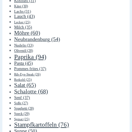
Kohlrabi
(31)
Käse
(30)
Lachs
(31)
Lauch
(43)
Lecker
(25)
Milch
(35)
Möhre
(60)
Neubrandenburg
(54)
Nudeln
(33)
Olivenöl
(28)
Paprika
(94)
Pasta
(45)
Pommes frites
(37)
Rib-Eye-Steak
(26)
Rotkohl
(25)
Salat
(65)
Schalotte
(68)
Senf
(37)
Soße
(27)
Spaghetti
(28)
Speck
(29)
Spinat
(25)
Stampfkartoffeln
(76)
Suppe
(50)