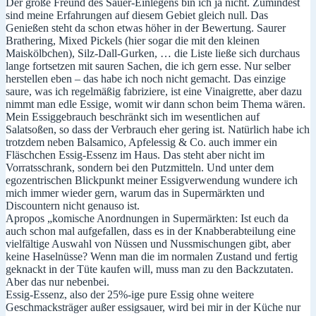
Der große Freund des Sauer-Einlegens bin ich ja nicht. Zumindest
–
sind meine Erfahrungen auf diesem Gebiet gleich null. Das
Wild
Genießen steht da schon etwas höher in der Bewertung. Saurer
gegessen
Brathering, Mixed Pickels (hier sogar die mit den kleinen
und
Maiskölbchen), Silz-Dall-Gurken, … die Liste ließe sich durchaus
gejammert,
lange fortsetzen mit sauren Sachen, die ich gern esse. Nur selber
auf
herstellen eben – das habe ich noch nicht gemacht. Das einzige
hohem
saure, was ich regelmäßig fabriziere, ist eine Vinaigrette, aber dazu
Niveau
nimmt man edle Essige, womit wir dann schon beim Thema wären.
Mein Essiggebrauch beschränkt sich im wesentlichen auf
Salatsoßen, so dass der Verbrauch eher gering ist. Natürlich habe ich
trotzdem neben Balsamico, Apfelessig & Co. auch immer ein
Fläschchen Essig-Essenz im Haus. Das steht aber nicht im
Vorratsschrank, sondern bei den Putzmitteln. Und unter dem
egozentrischen Blickpunkt meiner Essigverwendung wundere ich
mich immer wieder gern, warum das in Supermärkten und
Discountern nicht genauso ist.
Apropos „komische Anordnungen in Supermärkten: Ist euch da
auch schon mal aufgefallen, dass es in der Knabberabteilung eine
vielfältige Auswahl von Nüssen und Nussmischungen gibt, aber
keine Haselnüsse? Wenn man die im normalen Zustand und fertig
geknackt in der Tüte kaufen will, muss man zu den Backzutaten.
Aber das nur nebenbei.
Essig-Essenz, also der 25%-ige pure Essig ohne weitere
Geschmacksträger außer essigsauer, wird bei mir in der Küche nur