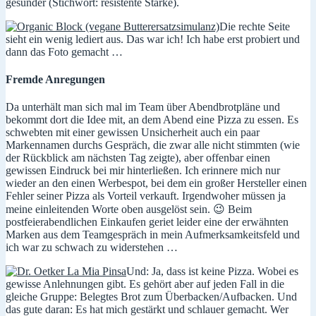
gesünder (Stichwort: resistente Stärke).
Die rechte Seite
sieht ein wenig lediert aus. Das war ich! Ich habe erst probiert und
dann das Foto gemacht …
Fremde Anregungen
Da unterhält man sich mal im Team über Abendbrotpläne und
bekommt dort die Idee mit, an dem Abend eine Pizza zu essen. Es
schwebten mit einer gewissen Unsicherheit auch ein paar
Markennamen durchs Gespräch, die zwar alle nicht stimmten (wie
der Rückblick am nächsten Tag zeigte), aber offenbar einen
gewissen Eindruck bei mir hinterließen. Ich erinnere mich nur
wieder an den einen Werbespot, bei dem ein großer Hersteller einen
Fehler seiner Pizza als Vorteil verkauft. Irgendwoher müssen ja
meine einleitenden Worte oben ausgelöst sein. 😉 Beim
postfeierabendlichen Einkaufen geriet leider eine der erwähnten
Marken aus dem Teamgespräch in mein Aufmerksamkeitsfeld und
ich war zu schwach zu widerstehen …
Und: Ja, dass ist keine Pizza. Wobei es
gewisse Anlehnungen gibt. Es gehört aber auf jeden Fall in die
gleiche Gruppe: Belegtes Brot zum Überbacken/Aufbacken. Und
das gute daran: Es hat mich gestärkt und schlauer gemacht. Wer