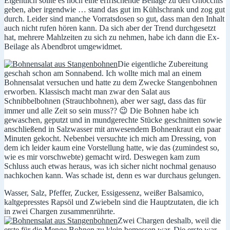
Eigentlich sollte es noch eine erfrischende Beilage zu den Gnocchis
geben, aber irgendwie … stand das gut im Kühlschrank und zog gut
durch. Leider sind manche Vorratsdosen so gut, dass man den Inhalt
auch nicht rufen hören kann. Da sich aber der Trend durchgesetzt
hat, mehrere Mahlzeiten zu sich zu nehmen, habe ich dann die Ex-
Beilage als Abendbrot umgewidmet.
Die eigentliche Zubereitung
geschah schon am Sonnabend. Ich wollte mich mal an einem
Bohnensalat versuchen und hatte zu dem Zwecke Stangenbohnen
erworben. Klassisch macht man zwar den Salat aus
Schnibbelbohnen (Strauchbohnen), aber wer sagt, dass das für
immer und alle Zeit so sein muss?? 😉 Die Bohnen habe ich
gewaschen, geputzt und in mundgerechte Stücke geschnitten sowie
anschließend in Salzwasser mit anwesendem Bohnenkraut ein paar
Minuten gekocht. Nebenbei versuchte ich mich am Dressing, von
dem ich leider kaum eine Vorstellung hatte, wie das (zumindest so,
wie es mir vorschwebte) gemacht wird. Deswegen kam zum
Schluss auch etwas heraus, was ich sicher nicht nochmal genauso
nachkochen kann. Was schade ist, denn es war durchaus gelungen.
Wasser, Salz, Pfeffer, Zucker, Essigessenz, weißer Balsamico,
kaltgepresstes Rapsöl und Zwiebeln sind die Hauptzutaten, die ich
in zwei Chargen zusammenrührte.
Zwei Chargen deshalb, weil die
erste für die Menge Bohnen zu klein bemessen war. Die erste war