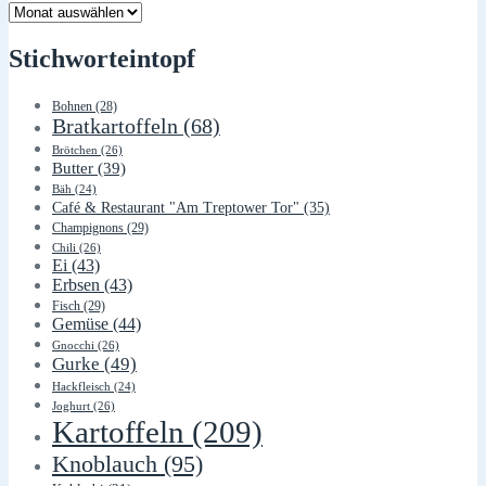
Lager
Stichworteintopf
Bohnen
(28)
Bratkartoffeln
(68)
Brötchen
(26)
Butter
(39)
Bäh
(24)
Café & Restaurant "Am Treptower Tor"
(35)
Champignons
(29)
Chili
(26)
Ei
(43)
Erbsen
(43)
Fisch
(29)
Gemüse
(44)
Gnocchi
(26)
Gurke
(49)
Hackfleisch
(24)
Joghurt
(26)
Kartoffeln
(209)
Knoblauch
(95)