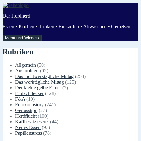
Zum
Inhalt
Der Herdnerd
springen
Essen • Kochen • Trinken • Einkaufen • Abwaschen • Genießen
Menü und Widgets
Rubriken
Allgemein
(50)
Ausprobiert
(62)
Das nichtwerktägliche Mittag
(253)
Das werktägliche Mittag
(125)
Der kleine gelbe Eimer
(7)
Einfach lecker
(128)
F&A
(19)
Fotokochstory
(241)
Genusstipp
(27)
Herdflucht
(100)
Kaffeesatzleserei
(44)
Neues Essen
(93)
Papillenstress
(78)