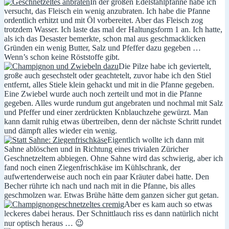
In der großen Edelstahlpfanne habe ich
versucht, das Fleisch ein wenig anzubraten. Ich habe die Pfanne
ordentlich erhitzt und mit Öl vorbereitet. Aber das Fleisch zog
trotzdem Wasser. Ich laste das mal der Haltungsform 1 an. Ich hatte,
als ich das Desaster bemerkte, schon mal aus geschmacklicken
Gründen ein wenig Butter, Salz und Pfeffer dazu gegeben …
Wenn’s schon keine Röststoffe gibt.
Die Pilze habe ich geviertelt,
große auch gesechstelt oder geachtetelt, zuvor habe ich den Stiel
entfernt, alles Stiele klein gehackt und mit in die Pfanne gegeben.
Eine Zwiebel wurde auch noch zerteilt und mot in die Pfanne
gegeben. Alles wurde rundum gut angebraten und nochmal mit Salz
und Pfeffer und einer zerdrückten Knblauchzehe gewürzt. Man
kann damit ruhig etwas übertreiben, denn der nächste Schritt rundet
und dämpft alles wieder ein wenig.
Eigentlich wollte ich dann mit
Sahne ablöschen und in Richtung eines trivialen Züricher
Geschnetzeltem abbiegen. Ohne Sahne wird das schwierig, aber ich
fand noch einen Ziegenfrischkäse im Kühlschrank, der
aufwertenderweise auch noch ein paar Kräuter dabei hatte. Den
Becher rührte ich nach und nach mit in die Pfanne, bis alles
geschmolzen war. Etwas Brühe hätte dem ganzen sicher gut getan.
Aber es kam auch so etwas
leckeres dabei heraus. Der Schnittlauch riss es dann natürlich nicht
nur optisch heraus … 😉