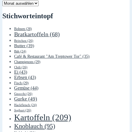
Lager
Stichworteintopf
Bohnen
(28)
Bratkartoffeln
(68)
Brötchen
(26)
Butter
(39)
Bäh
(24)
Café & Restaurant "Am Treptower Tor"
(35)
Champignons
(29)
Chili
(26)
Ei
(43)
Erbsen
(43)
Fisch
(29)
Gemüse
(44)
Gnocchi
(26)
Gurke
(49)
Hackfleisch
(24)
Joghurt
(26)
Kartoffeln
(209)
Knoblauch
(95)