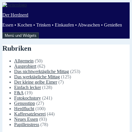
Zum
Inhalt
Der Herdnerd
springen
Essen • Kochen • Trinken • Einkaufen • Abwaschen • Genießen
Menü und Widgets
Rubriken
Allgemein
(50)
Ausprobiert
(62)
Das nichtwerktägliche Mittag
(253)
Das werktägliche Mittag
(125)
Der kleine gelbe Eimer
(7)
Einfach lecker
(128)
F&A
(19)
Fotokochstory
(241)
Genusstipp
(27)
Herdflucht
(100)
Kaffeesatzleserei
(44)
Neues Essen
(93)
Papillenstress
(78)