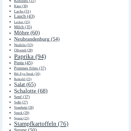
Kohlrabi
(31)
Käse
(30)
Lachs
(31)
Lauch
(43)
Lecker
(25)
Milch
(35)
Möhre
(60)
Neubrandenburg
(54)
Nudeln
(33)
Olivenöl
(28)
Paprika
(94)
Pasta
(45)
Pommes frites
(37)
Rib-Eye-Steak
(26)
Rotkohl
(25)
Salat
(65)
Schalotte
(68)
Senf
(37)
Soße
(27)
Spaghetti
(28)
Speck
(29)
Spinat
(25)
Stampfkartoffeln
(76)
Suppe
(50)