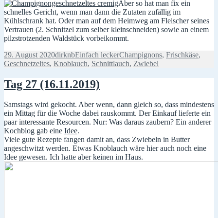
Aber so hat man fix ein
schnelles Gericht, wenn man dann die Zutaten zufällig im
Kühlschrank hat. Oder man auf dem Heimweg am Fleischer seines
Vertrauen (2. Schnitzel zum selber kleinschneiden) sowie an einem
pilzstrotzenden Waldstück vorbeikommt.
Veröffentlicht
Autor
Kategorien
Schlagwörter
29. August 2020
dirknb
Einfach lecker
Champignons
,
Frischkäse
,
am
Geschnetzeltes
,
Knoblauch
,
Schnittlauch
,
Zwiebel
Tag 27 (16.11.2019)
Samstags wird gekocht. Aber wenn, dann gleich so, dass mindestens
ein Mittag für die Woche dabei rauskommt. Der Einkauf lieferte ein
paar interessante Resourcen. Nur: Was daraus zaubern? Ein anderer
Kochblog gab eine
Idee
.
Viele gute Rezepte fangen damit an, dass Zwiebeln in Butter
angeschwitzt werden. Etwas Knoblauch wäre hier auch noch eine
Idee gewesen. Ich hatte aber keinen im Haus.