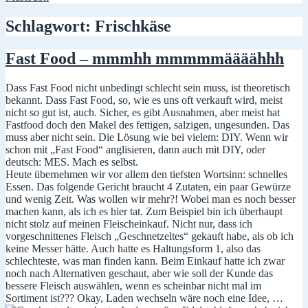
Schlagwort:
Frischkäse
Fast Food – mmmhh mmmmmäääähhh
Dass Fast Food nicht unbedingt schlecht sein muss, ist theoretisch
bekannt. Dass Fast Food, so, wie es uns oft verkauft wird, meist
nicht so gut ist, auch. Sicher, es gibt Ausnahmen, aber meist hat
Fastfood doch den Makel des fettigen, salzigen, ungesunden. Das
muss aber nicht sein. Die Lösung wie bei vielem: DIY. Wenn wir
schon mit „Fast Food“ anglisieren, dann auch mit DIY, oder
deutsch: MES. Mach es selbst.
Heute übernehmen wir vor allem den tiefsten Wortsinn: schnelles
Essen. Das folgende Gericht braucht 4 Zutaten, ein paar Gewürze
und wenig Zeit. Was wollen wir mehr?! Wobei man es noch besser
machen kann, als ich es hier tat. Zum Beispiel bin ich überhaupt
nicht stolz auf meinen Fleischeinkauf. Nicht nur, dass ich
vorgeschnittenes Fleisch „Geschnetzeltes“ gekauft habe, als ob ich
keine Messer hätte. Auch hatte es Haltungsform 1, also das
schlechteste, was man finden kann. Beim Einkauf hatte ich zwar
noch nach Alternativen geschaut, aber wie soll der Kunde das
bessere Fleisch auswählen, wenn es scheinbar nicht mal im
Sortiment ist??? Okay, Laden wechseln wäre noch eine Idee, …