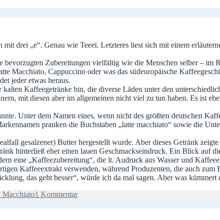
 mit drei „e“. Genau wie Teeei. Letzteres liest sich mit einem erläuter
 die bevorzugten Zubereitungen vielfältig wie die Menschen selber – i
Latte Macchiato, Cappuccino oder was das südeuropäische Kaffeegeschir
det jeder etwas heraus.
er kalten Kaffeegetränke bin, die diverse Läden unter den unterschied
nern, mit diesen aber im allgemeinen nicht viel zu tun haben. Es ist e
 kannte. Unter dem Namen eines, wenn nicht des größten deutschen Kaf
 Markennamen pranken die Buchstaben „latte macchiato“ sowie die Unt
lfall gesalzener) Butter hergestellt wurde. Aber dieses Getränk zeigte
nk hinterließ eher einen lauen Geschmackseindruck. Ein Blick auf die Z
ndern eine „Kaffeezubereitung“, die lt. Audruck aus Wasser und Kaffeee
rtigen Kaffeeextrakt verwenden, während Produzenten, die auch zum Bei
wicklung, das geht besser“, würde ich da mal sagen. Aber was kümmert 
zu
e Macchiato
1 Kommentar
Kalter
Kaffeeextrakt