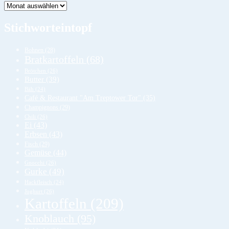
Lager
Stichworteintopf
Bohnen
(28)
Bratkartoffeln
(68)
Brötchen
(26)
Butter
(39)
Bäh
(24)
Café & Restaurant "Am Treptower Tor"
(35)
Champignons
(29)
Chili
(26)
Ei
(43)
Erbsen
(43)
Fisch
(29)
Gemüse
(44)
Gnocchi
(26)
Gurke
(49)
Hackfleisch
(24)
Joghurt
(26)
Kartoffeln
(209)
Knoblauch
(95)