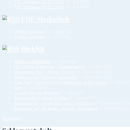
770. Sendung (17.07.2026)
17. Juli 2026
769. Sendung (10.07.2026)
10. Juli 2026
FNE Mediathek
Freitag nach eins
7. August 2026
Freitag nach eins
31. Juli 2026
DirkNB
Nochmal abnehmen
12. Juli 2026
Die Wahrheit über die „Abnehmspritze“
5. März 2026
Was guckst Du? – Meine Top 69
18. September 2025
Milka und die Verbraucherzentrale
3. September 2025
Eine Party wird erst nach Mitternacht richtig schön
31. August
Idee
12. Juli 2025
… und jetzt zur Werbung
5. Juli 2025
Medien.Macht Macht.Medien
5. Januar 2025
Einzelhandel – Good Buy oder Good Bye?
17. Dezember 202
Rückblick auf ein Ende – und die Zeit danach
2. Oktober 2024
Mastodon