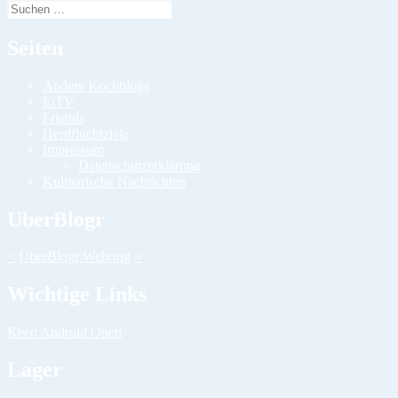
Suchen
nach:
Seiten
Andere Kochblogs
EiTV
Friends
Herdfluchtziele
Impressum
Datenschutzerklärung
Kulinarische Nachrichten
UberBlogr
<
UberBlogr Webring
>
Wichtige Links
Keep Android Open
Lager