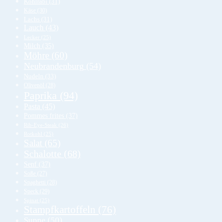
Kohlrabi
(31)
Käse
(30)
Lachs
(31)
Lauch
(43)
Lecker
(25)
Milch
(35)
Möhre
(60)
Neubrandenburg
(54)
Nudeln
(33)
Olivenöl
(28)
Paprika
(94)
Pasta
(45)
Pommes frites
(37)
Rib-Eye-Steak
(26)
Rotkohl
(25)
Salat
(65)
Schalotte
(68)
Senf
(37)
Soße
(27)
Spaghetti
(28)
Speck
(29)
Spinat
(25)
Stampfkartoffeln
(76)
Suppe
(50)