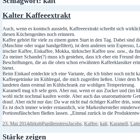
Schlagwort:
kalt
Kalter Kaffeeextrakt
Auch, wenn es komisch aussieht, Kaffeeeextrakt schreibt sich wirklich
diesen Küchengerätes noch erinnern.
Kaffee gehört für viele zu einem guten Start in den Tag. Dabei sind
(Maschine oder sogar handgefiltert), ist dem anderen sein Espresso, 
irischer Kaffee, Eiskaffee, Mokka, türkischer Kaffee usw. usw., da fin
Zu meiner Schande(?) muss ich gestehen, dass ich eher ein Freund d
Beschriftungen, die an die oben schon erwähnten Kaffeeklassiker erin
bietet.
Beim Einkauf entdeckte ich eine Variante, die ich bisher noch nicht
Kaffeegetränke im Kühlregal, die mich zugreifen ließen. Unter dem
landeten dann erstmal im Kühlschrank zur wohligen Temperierung.
Karamell mag ich sehr gern. Aber nur, wenn er aus Zucker und (im Idea
wohl nicht nochmal kaufen werde. Aber auch das unaromatisierte Geträ
drauf. Aber nicht nur das: Da war nicht mal richtiger Kaffee drin, so
Es ist doch immer wieder erstaunlich, wie Markenhersteller minderwe
Portionsfläschchen fließen lassen. „Einmal zurück in die Produktent
Veröffentlicht
Autor
Kategorien
Schlagwörter
23. Mai 2014
dirknb
Papillenstress
Jacobs
,
Kaffee
,
kalt
,
Karamell
,
Latt
am
Stärke zeigen