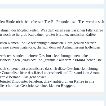
nden Bindestrich sicher besser: Tee-Ei. Freunde losen Tees werden sich
m Rahmen der Möglichkeiten. Was dem einen sein Tässchen Filterkaffee
r noch so hergibt. Kapuziner, großer Brauner, russischer Kaffee,
lichsten Namen und Bezeichnungen anbieten. Gern genutzt werden
ben eine eigene Kategorie, die sich dem auf Aufmunterung hoffenden
feerösters standen mehrere Geschmacksrichtungen neu kalte
erscheidungen „classico“ und „caramel“ auf dem 230-ml-Becher. Die
 sich so penetrant aromatisiert, dass ich diese Geschmacksrichtung
utatenliste löste das Rätsel aber schnell auf: Es stand kein Aroma
xtrakt bestand. Das geht besser.
spiel Discounter beliefern, direkt aufgebrühten Kaffee in ihre
die schon das Geschriebsel eines kleinen Bloggers.