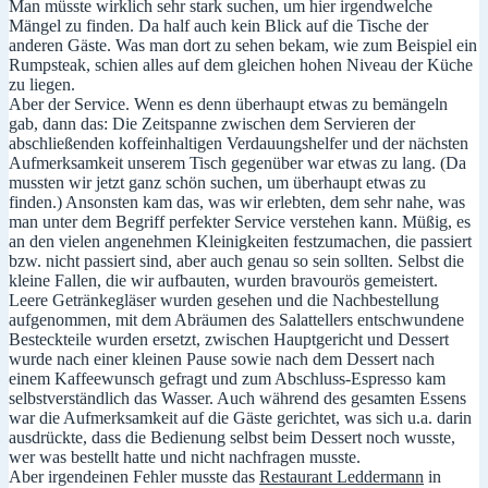
Man müsste wirklich sehr stark suchen, um hier irgendwelche
Mängel zu finden. Da half auch kein Blick auf die Tische der
anderen Gäste. Was man dort zu sehen bekam, wie zum Beispiel ein
Rumpsteak, schien alles auf dem gleichen hohen Niveau der Küche
zu liegen.
Aber der Service. Wenn es denn überhaupt etwas zu bemängeln
gab, dann das: Die Zeitspanne zwischen dem Servieren der
abschließenden koffeinhaltigen Verdauungshelfer und der nächsten
Aufmerksamkeit unserem Tisch gegenüber war etwas zu lang. (Da
mussten wir jetzt ganz schön suchen, um überhaupt etwas zu
finden.) Ansonsten kam das, was wir erlebten, dem sehr nahe, was
man unter dem Begriff perfekter Service verstehen kann. Müßig, es
an den vielen angenehmen Kleinigkeiten festzumachen, die passiert
bzw. nicht passiert sind, aber auch genau so sein sollten. Selbst die
kleine Fallen, die wir aufbauten, wurden bravourös gemeistert.
Leere Getränkegläser wurden gesehen und die Nachbestellung
aufgenommen, mit dem Abräumen des Salattellers entschwundene
Besteckteile wurden ersetzt, zwischen Hauptgericht und Dessert
wurde nach einer kleinen Pause sowie nach dem Dessert nach
einem Kaffeewunsch gefragt und zum Abschluss-Espresso kam
selbstverständlich das Wasser. Auch während des gesamten Essens
war die Aufmerksamkeit auf die Gäste gerichtet, was sich u.a. darin
ausdrückte, dass die Bedienung selbst beim Dessert noch wusste,
wer was bestellt hatte und nicht nachfragen musste.
Aber irgendeinen Fehler musste das
Restaurant Leddermann
in