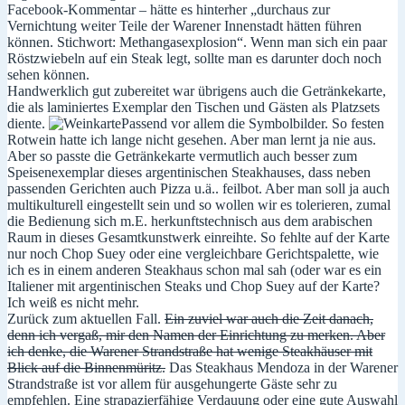
Facebook-Kommentar – hätte es hinterher „durchaus zur
Vernichtung weiter Teile der Warener Innenstadt hätten führen
können. Stichwort: Methangasexplosion“. Wenn man sich ein paar
Röstzwiebeln auf ein Steak legt, sollte man es darunter doch noch
sehen können.
Handwerklich gut zubereitet war übrigens auch die Getränkekarte,
die als laminiertes Exemplar den Tischen und Gästen als Platzsets
diente.
Passend vor allem die Symbolbilder. So festen
Rotwein hatte ich lange nicht gesehen. Aber man lernt ja nie aus.
Aber so passte die Getränkekarte vermutlich auch besser zum
Speisenexemplar dieses argentinischen Steakhauses, dass neben
passenden Gerichten auch Pizza u.ä.. feilbot. Aber man soll ja auch
multikulturell eingestellt sein und so wollen wir es tolerieren, zumal
die Bedienung sich m.E. herkunftstechnisch aus dem arabischen
Raum in dieses Gesamtkunstwerk einreihte. So fehlte auf der Karte
nur noch Chop Suey oder eine vergleichbare Gerichtspalette, wie
ich es in einem anderen Steakhaus schon mal sah (oder war es ein
Italiener mit argentinischen Steaks und Chop Suey auf der Karte?
Ich weiß es nicht mehr.
Zurück zum aktuellen Fall.
Ein zuviel war auch die Zeit danach,
denn ich vergaß, mir den Namen der Einrichtung zu merken. Aber
ich denke, die Warener Strandstraße hat wenige Steakhäuser mit
Blick auf die Binnenmüritz.
Das Steakhaus Mendoza in der Warener
Strandstraße ist vor allem für ausgehungerte Gäste sehr zu
empfehlen. Eine strapazierfähige Verdauung oder eine gute Auswahl