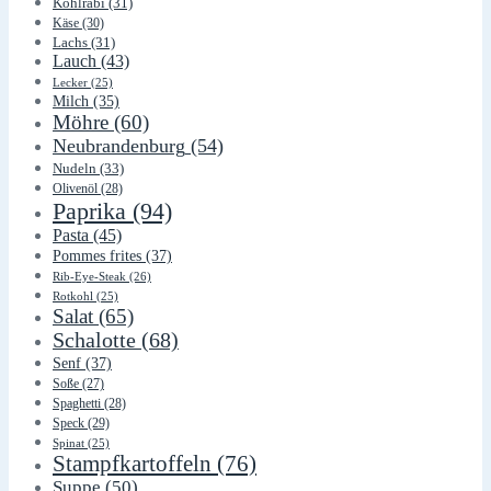
Kohlrabi
(31)
Käse
(30)
Lachs
(31)
Lauch
(43)
Lecker
(25)
Milch
(35)
Möhre
(60)
Neubrandenburg
(54)
Nudeln
(33)
Olivenöl
(28)
Paprika
(94)
Pasta
(45)
Pommes frites
(37)
Rib-Eye-Steak
(26)
Rotkohl
(25)
Salat
(65)
Schalotte
(68)
Senf
(37)
Soße
(27)
Spaghetti
(28)
Speck
(29)
Spinat
(25)
Stampfkartoffeln
(76)
Suppe
(50)