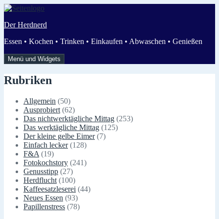
Zum
Inhalt
Der Herdnerd
springen
Essen • Kochen • Trinken • Einkaufen • Abwaschen • Genießen
Menü und Widgets
Rubriken
Allgemein
(50)
Ausprobiert
(62)
Das nichtwerktägliche Mittag
(253)
Das werktägliche Mittag
(125)
Der kleine gelbe Eimer
(7)
Einfach lecker
(128)
F&A
(19)
Fotokochstory
(241)
Genusstipp
(27)
Herdflucht
(100)
Kaffeesatzleserei
(44)
Neues Essen
(93)
Papillenstress
(78)