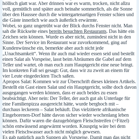
höllisch glatt war. Aber drinnen war es warm, trocken, nicht allzu
voll, gemütlich und später auch beinahe sommerlich, als die Sonne
über den Haussee durch die wintergartenartigen Fenster schien und
die Gäste innerlich wie auch äußerlich erwärmte.
Wobei, so ganz ungetrübt war der Blick durchs Fenster nicht. Man
sah die Rückseite eines
bereits besuchten Restaurants
. Das hätte ein
Zeichen sein können. Wurde es aber nicht, zumindest nicht in den
Sinne. Der Service im Restaurant war zuvorkommend, ging auf
Kundenwünsche ein, bemerkte aber auch nicht jede
„Unachtsamkeit“. Wenn ihr auch mal wieder essen seid und bestellt
einen Salat als Vorspeise, lasst beim Abräumen die Gabel auf dem
Teller und wartet, ob man euch zum Hauptgericht eine neue bringt.
Im konkreten Fall sei gesagt: Gut, dass wir zu zweit an einem für
vier Leute eingedeckten Tisch saßen.
Apropos Salat: Kommen wir zur Überschrift dieses kleinen Artikels.
Bestellt ein Gast einen Salat und ein Hauptgericht, sollte doch davon
ausgegangen werden können, dass er auch beides zu essen
beabsichtigt. Aber nein: Der Teller, der auch gut als Unterlage für
eine Familienpizza ausgereicht hätte, wurde berghoch mit –
durchaus leckerem – Salat behäuft. Das vielzitierte afrikanische
Eingeborenen-Dorf hätte davon sicher wieder wochenlang leben
können. Dafür waren die dazugehörigen Fleischstreifen (=Fitzel)
schön entwässend angewärmt worden. Knusprig wäre bei dem
vielen Fleischwasser auch nicht möglich gewesen.
Es gab natürlich auch Suppen als Vorspeise. Damit man das nicht