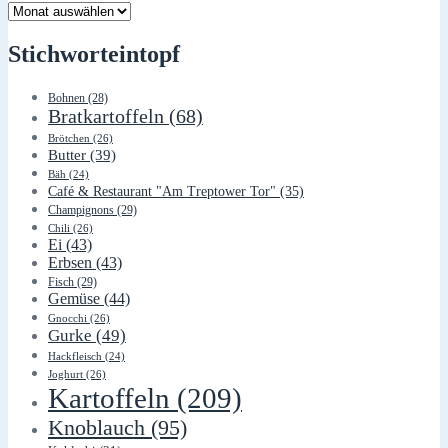
Lager
Stichworteintopf
Bohnen
(28)
Bratkartoffeln
(68)
Brötchen
(26)
Butter
(39)
Bäh
(24)
Café & Restaurant "Am Treptower Tor"
(35)
Champignons
(29)
Chili
(26)
Ei
(43)
Erbsen
(43)
Fisch
(29)
Gemüse
(44)
Gnocchi
(26)
Gurke
(49)
Hackfleisch
(24)
Joghurt
(26)
Kartoffeln
(209)
Knoblauch
(95)