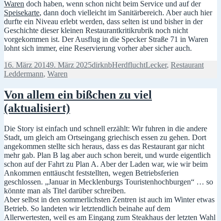
Waren
doch haben, wenn schon nicht beim Service und auf der
Speisekarte
, dann doch vielleicht im Sanitärbereich. Aber auch hier
durfte ein Niveau erlebt werden, dass selten ist und bisher in der
Geschichte dieser kleinen Restaurantkritikrubrik noch nicht
vorgekommen ist. Der Ausflug in die Specker Straße 71 in Waren
lohnt sich immer, eine Reservierung vorher aber sicher auch.
Veröffentlicht
Autor
Kategorien
Schlagwörter
16. März 2014
9. März 2025
dirknb
Herdflucht
Lecker
,
Restaurant
am
Leddermann
,
Waren
Von allem ein bißchen zu viel
(aktualisiert)
Die Story ist einfach und schnell erzählt: Wir fuhren in die andere
Stadt, um gleich am Ortseingang griechisch essen zu gehen. Dort
angekommen stellte sich heraus, dass es das Restaurant gar nicht
mehr gab. Plan B lag aber auch schon bereit, und wurde eigentlich
schon auf der Fahrt zu Plan A. Aber der Laden war, wie wir beim
Ankommen enttäuscht feststellten, wegen Betriebsferien
geschlossen. „Januar in Mecklenburgs Touristenhochburgen“ … so
könnte man als Titel darüber schreiben.
Aber selbst in den sommerlichsten Zentren ist auch im Winter etwas
Betrieb. So landeten wir letztendlich beinahe auf dem
Allerwertesten, weil es am Eingang zum Steakhaus der letzten Wahl