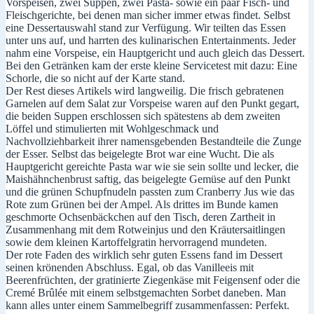
Vorspeisen, zwei Suppen, zwei Pasta- sowie ein paar Fisch- und
Fleischgerichte, bei denen man sicher immer etwas findet. Selbst
eine Dessertauswahl stand zur Verfügung. Wir teilten das Essen
unter uns auf, und harrten des kulinarischen Entertainments. Jeder
nahm eine Vorspeise, ein Hauptgericht und auch gleich das Dessert.
Bei den Getränken kam der erste kleine Servicetest mit dazu: Eine
Schorle, die so nicht auf der Karte stand.
Der Rest dieses Artikels wird langweilig. Die frisch gebratenen
Garnelen auf dem Salat zur Vorspeise waren auf den Punkt gegart,
die beiden Suppen erschlossen sich spätestens ab dem zweiten
Löffel und stimulierten mit Wohlgeschmack und
Nachvollziehbarkeit ihrer namensgebenden Bestandteile die Zunge
der Esser. Selbst das beigelegte Brot war eine Wucht. Die als
Hauptgericht gereichte Pasta war wie sie sein sollte und lecker, die
Maishähnchenbrust saftig, das beigelegte Gemüse auf den Punkt
und die grünen Schupfnudeln passten zum Cranberry Jus wie das
Rote zum Grünen bei der Ampel. Als drittes im Bunde kamen
geschmorte Ochsenbäckchen auf den Tisch, deren Zartheit in
Zusammenhang mit dem Rotweinjus und den Kräutersaitlingen
sowie dem kleinen Kartoffelgratin hervorragend mundeten.
Der rote Faden des wirklich sehr guten Essens fand im Dessert
seinen krönenden Abschluss. Egal, ob das Vanilleeis mit
Beerenfrüchten, der gratinierte Ziegenkäse mit Feigensenf oder die
Cremé Brûlée mit einem selbstgemachten Sorbet daneben. Man
kann alles unter einem Sammelbegriff zusammenfassen: Perfekt.