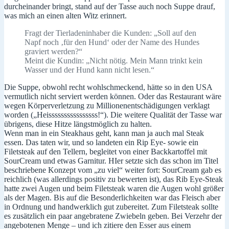
durcheinander bringt, stand auf der Tasse auch noch Suppe drauf,
was mich an einen alten Witz erinnert.
Fragt der Tierladeninhaber die Kunden: „Soll auf den
Napf noch ‚für den Hund‘ oder der Name des Hundes
graviert werden?“
Meint die Kundin: „Nicht nötig. Mein Mann trinkt kein
Wasser und der Hund kann nicht lesen.“
Die Suppe, obwohl recht wohlschmeckend, hätte so in den USA
vermutlich nicht serviert werden können. Oder das Restaurant wäre
wegen Körperverletzung zu Millionenentschädigungen verklagt
worden („Heissssssssssssssss!“). Die weitere Qualität der Tasse war
übrigens, diese Hitze längstmöglich zu halten.
Wenn man in ein Steakhaus geht, kann man ja auch mal Steak
essen. Das taten wir, und so landeten ein Rip Eye- sowie ein
Filetsteak auf den Tellern, begleitet von einer Backkartoffel mit
SourCream und etwas Garnitur. HIer setzte sich das schon im Titel
beschriebene Konzept vom „zu viel“ weiter fort: SourCream gab es
reichlich (was allerdings positiv zu bewerten ist), das Rib Eye-Steak
hatte zwei Augen und beim Filetsteak waren die Augen wohl größer
als der Magen. Bis auf die Besonderlichkeiten war das Fleisch aber
in Ordnung und handwerklich gut zubereitet. Zum Filetsteak sollte
es zusätzlich ein paar angebratene Zwiebeln geben. Bei Verzehr der
angebotenen Menge – und ich zitiere den Esser aus einem