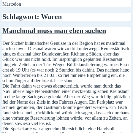
Mastodon
Schlagwort:
Waren
Manchmal muss man eben suchen
Der Sucher kulinarischer Genüsse in der Region hat es manchmal
auch schwer. Diesmal waren wir zu dritt unterwegs. Reuterstädtisch
ging es diesmal über Bundesstraßen Richtung Süden, aber das
Glück war uns nicht hold. Im ursprünglich geplanten Restaurant
hing ein Zettel an der Tür: Wegen Büffettauslieferung warmes Essen
erst ab 19 Uhr (es war noch 2 Stunden bis dahin). Das nächste hatte
noch Winterferien bis 21.03., so fiel mir eine Empfehlung ein, die
schon länger auf der to-eat-Liste stand.
Die Fahrt dahin war etwas abenteuerlich, wurde man durch das
Navi über einige Nebenstraßen einer mecklenburgischen Kleinstadt
in eine lange Sackgasse gelenkt. Aber der Weg war richtig, plötzlich
fiel der Name des Ziels in des Fahrers Augen. Ein Parkplatz war
schnell gefunden, der Gastraum konnte geentert werden. Ein Tisch
fand sich schnell, rückblickend würde ich sagen, dass sich durchaus
eine vorherige Reservierung lohnen würde, vor allem zu Zeiten, an
denen sowieso viel los ist.
Die Speisekarte war angenehm übersichtlich: eine Handvoll