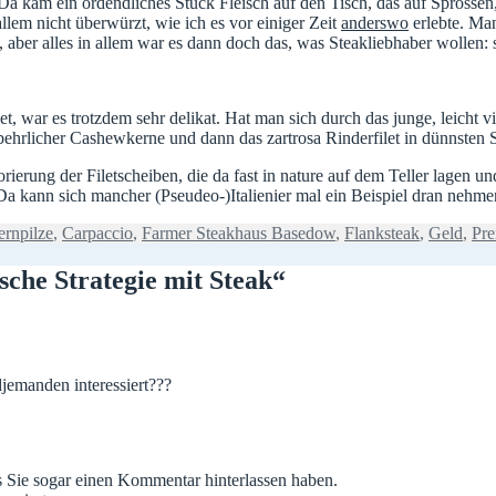
Da kam ein ordendliches Stück Fleisch auf den Tisch, das auf Sprosse
llem nicht überwürzt, wie ich es vor einiger Zeit
anderswo
erlebte. Ma
ber alles in allem war es dann doch das, was Steakliebhaber wollen: saf
 war es trotzdem sehr delikat. Hat man sich durch das junge, leicht vig
hrlicher Cashewkerne und dann das zartrosa Rinderfilet in dünnsten S
ierung der Filetscheiben, die da fast in nature auf dem Teller lagen un
 kann sich mancher (Pseudeo-)Italienier mal ein Beispiel dran nehme
agwörter
ernpilze
,
Carpaccio
,
Farmer Steakhaus Basedow
,
Flanksteak
,
Geld
,
Pre
che Strategie mit Steak“
djemanden interessiert???
ass Sie sogar einen Kommentar hinterlassen haben.