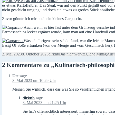
es etwas Kartoffelbrei. Das Steak war auf den Punkt gegrillt und vor a
nicht geschickt umging und doch ein etwas zu großes Stück absäbelte, a
Zuvor gönnte ich mir noch ein kleines Carpaccio.
Auch wenn es hier fast unter dem Grünzeug verschwindet,
Parmesanchips lecker ergänzt wurde, kam man auf eine Handvoll entbe
Was ich übrigens sehr schön fand, war die leichte Marmor
Essig-Öl-Soße ertranken (von der Menge und vom Geschmack her). Da
Veröffentlicht
Autor
Kategorien
Schl
2. Mai 2023
8. Oktober 2023
dirknb
Das nichtwerktägliche Mittag
Aust
am
2 Kommentare zu „Kulinarisch-philosophis
Ute
sagt:
3. Mai 2023 um 10:29 Uhr
Meinen Sie wirklich, dass das was Sie so veröffentlichen irgen
dirknb
sagt:
3. Mai 2023 um 21:25 Uhr
Sie hat’s offensichtlich interessiert. Immerhin soweit, d