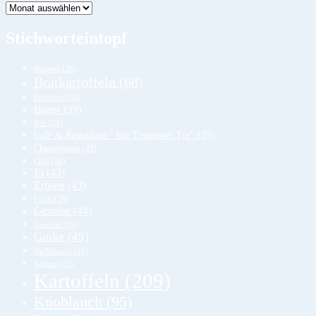
Lager
Stichworteintopf
Bohnen
(28)
Bratkartoffeln
(68)
Brötchen
(26)
Butter
(39)
Bäh
(24)
Café & Restaurant "Am Treptower Tor"
(35)
Champignons
(29)
Chili
(26)
Ei
(43)
Erbsen
(43)
Fisch
(29)
Gemüse
(44)
Gnocchi
(26)
Gurke
(49)
Hackfleisch
(24)
Joghurt
(26)
Kartoffeln
(209)
Knoblauch
(95)