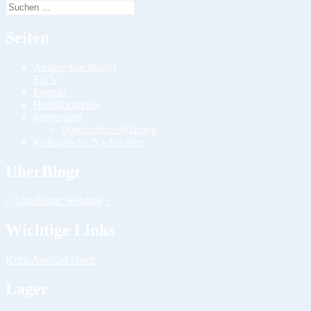
Suchen
nach:
Seiten
Andere Kochblogs
EiTV
Friends
Herdfluchtziele
Impressum
Datenschutzerklärung
Kulinarische Nachrichten
UberBlogr
<
UberBlogr Webring
>
Wichtige Links
Keep Android Open
Lager