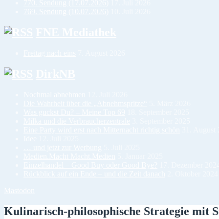
770. Sendung (17.07.2026)
17. Juli 2026
769. Sendung (10.07.2026)
10. Juli 2026
FNE Mediathek
Freitag nach eins
7. August 2026
DirkNB
Nochmal abnehmen
12. Juli 2026
Die Wahrheit über die „Abnehmspritze“
5. März 2026
Was guckst Du? – Meine Top 69
18. September 2025
Milka und die Verbraucherzentrale
3. September 2025
Eine Party wird erst nach Mitternacht richtig schön
31. August
Idee
12. Juli 2025
… und jetzt zur Werbung
5. Juli 2025
Medien.Macht Macht.Medien
5. Januar 2025
Einzelhandel – Good Buy oder Good Bye?
17. Dezember 202
Rückblick auf ein Ende – und die Zeit danach
2. Oktober 2024
Mastodon
Kulinarisch-philosophische Strategie mit 