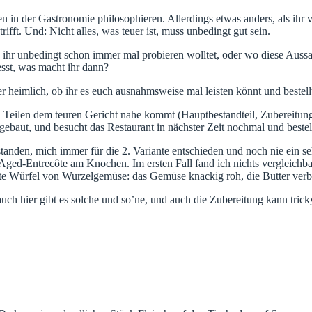
 in der Gastronomie philosophieren. Allerdings etwas anders, als ihr 
ifft. Und: Nicht alles, was teuer ist, muss unbedingt gut sein.
 ihr unbedingt schon immer mal probieren wolltet, oder wo diese Aussage
esst, was macht ihr dann?
er heimlich, ob ihr es euch ausnahmsweise mal leisten könnt und bestellt
in Teilen dem teuren Gericht nahe kommt (Hauptbestandteil, Zubereitung
gebaut, und besucht das Restaurant in nächster Zeit nochmal und bestell
nden, mich immer für die 2. Variante entschieden und noch nie ein sehr
ed-Entrecôte am Knochen. Im ersten Fall fand ich nichts vergleichbares
kte Würfel von Wurzelgemüse: das Gemüse knackig roh, die Butter verbra
auch hier gibt es solche und so’ne, und auch die Zubereitung kann trick