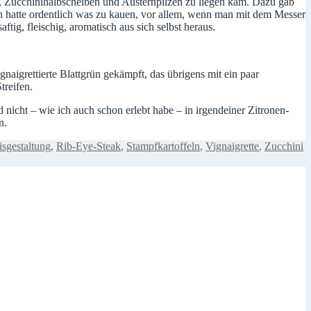
n, Zucchinihalbscheiben und Austernpilzen zu liegen kam. Dazu gab
n hatte ordentlich was zu kauen, vor allem, wenn man mit dem Messer
tig, fleischig, aromatisch aus sich selbst heraus.
naigrettierte Blattgrün gekämpft, das übrigens mit ein paar
treifen.
d nicht – wie ich auch schon erlebt habe – in irgendeiner Zitronen-
n.
isgestaltung
,
Rib-Eye-Steak
,
Stampfkartoffeln
,
Vignaigrette
,
Zucchini