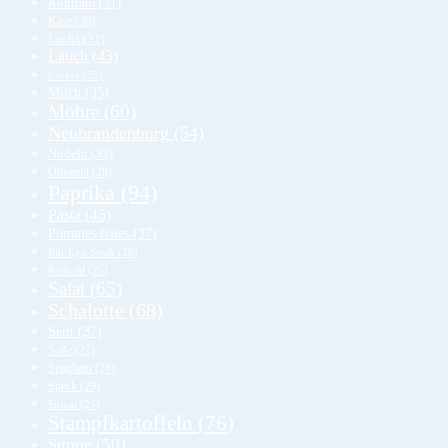
Kohlrabi
(31)
Käse
(30)
Lachs
(31)
Lauch
(43)
Lecker
(25)
Milch
(35)
Möhre
(60)
Neubrandenburg
(54)
Nudeln
(33)
Olivenöl
(28)
Paprika
(94)
Pasta
(45)
Pommes frites
(37)
Rib-Eye-Steak
(26)
Rotkohl
(25)
Salat
(65)
Schalotte
(68)
Senf
(37)
Soße
(27)
Spaghetti
(28)
Speck
(29)
Spinat
(25)
Stampfkartoffeln
(76)
Suppe
(50)