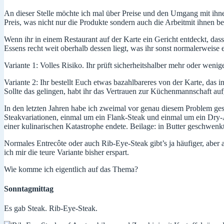
An dieser Stelle möchte ich mal über Preise und den Umgang mit ihnen
Preis, was nicht nur die Produkte sondern auch die Arbeitmit ihnen betr
Wenn ihr in einem Restaurant auf der Karte ein Gericht entdeckt, dass
Essens recht weit oberhalb dessen liegt, was ihr sonst normalerweise 
Variante 1: Volles Risiko. Ihr prüft sicherheitshalber mehr oder wenig
Variante 2: Ihr bestellt Euch etwas bazahlbareres von der Karte, das 
Sollte das gelingen, habt ihr das Vertrauen zur Küchenmannschaft auf
In den letzten Jahren habe ich zweimal vor genau diesem Problem gesta
Steakvariationen, einmal um ein Flank-Steak und einmal um ein Dry-Ag
einer kulinarischen Katastrophe endete. Beilage: in Butter geschwen
Normales Entrecôte oder auch Rib-Eye-Steak gibt’s ja häufiger, aber 
ich mir die teure Variante bisher erspart.
Wie komme ich eigentlich auf das Thema?
Sonntagmittag
Es gab Steak. Rib-Eye-Steak.