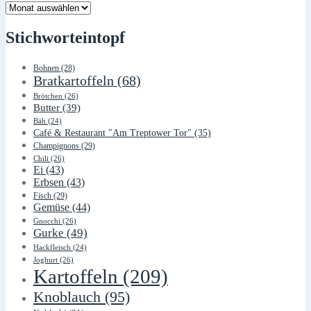
Lager
Stichworteintopf
Bohnen
(28)
Bratkartoffeln
(68)
Brötchen
(26)
Butter
(39)
Bäh
(24)
Café & Restaurant "Am Treptower Tor"
(35)
Champignons
(29)
Chili
(26)
Ei
(43)
Erbsen
(43)
Fisch
(29)
Gemüse
(44)
Gnocchi
(26)
Gurke
(49)
Hackfleisch
(24)
Joghurt
(26)
Kartoffeln
(209)
Knoblauch
(95)