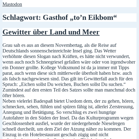
Mastodon
Schlagwort:
Gasthof „to’n Eikbom“
Gewitter über Land und Meer
Grau sah es aus an diesem Novembertag, als die Reise auf
Deutschlands sonnenscheinreichste Insel ging. Das Wetter
verhöhnte diesen Slogan nach Kräften, es hätte nicht verwundert,
wenn auch noch Schneegriesel gefallen wäre oder von irgendwoher
ein Donner grollte. Kollege Volksmund ist da ja immer mit Tipps
parat, auch wenn diese sich mittlerweile überholt haben bzw. auch
als falsch nachgewiesen sind. Das gilt im Gewitterfall auch für den
Spruch: „Eichen sollst Du weichen, Buchen sollst Du suchen.“
Zumindest auf den ersten Teil des Satzes sollte man manchmal doch
öfter hören.
Neben vielerlei Badespaß bietet Usedom dem, der zu gehen, hören,
schmecken, sehen, fühlen und spüren fähig ist, allerlei Zerstreuung,
Anregung und Betätigung. So verschlug es zwei hungrige
Autofahrer in den Süden der Insel. Da das Kulturprogramm wegen
Geschlossenheit ausfiel, wurde der niedergehende Nieselregen
schnell durcheilt, um dem Ziel der Atzung näher zu kommen. Der
Einzug in ein Hotelrestaurant geschah zügig und nicht