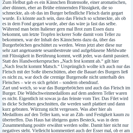
Zum Helbut gab es ein Kännchen Bratensoße, einer aromatischen,
aber dünnen, eher an Brühe erinnernden Flüssigkeit, die so
schmeckte, als ob das im Burger befindliche Fleisch darin gegart
wurde. Es könnte auch sein, dass das Fleisch so schmeckte, als ob
es in dem Fond gegart wurde, aber das wäre ja fast das selbe.
Während man beim Italiener gern mal Brot zum Essen dazu
bekommt, um letzte Tropfen leckerer Soße damit vom Teller zu
bekommen, war der Inhalt des Kännchens dazu da, über das
Burgerbrötchen geschüttet zu werden. Wenn jetzt aber diese nur
sehr zart angetoastete sesambestreute und aufgeblasene Mehlwatte
mit Flüssigkeit in Berührung kommt, weiß jeder, was damit passiert.
Statt des Handwerkerspruches „Nach fest kommt ab.“ gilt hier
„Nach feucht kommt Matsch.“ Ursprünglich wollte ich auch nur das
Fleisch mit der Soße überschütten, aber die Bauart des Burgers ließ
es nicht zu, war doch die cremige Burgersoße nicht unterhalb des
Fleisches – wie es sich gehört – sondern obendrauf.
Zart und weich, so war das Burgerbrötchen und auch das Fleisch im
Burger. Die Wildschweinmedaillons auf dem anderen Teller waren
es nicht. Eigentlich ist sowas ja das feinste vom Tier. Das Filet wird
in dicke Scheiben geschnitten, die werden sanft plattiert und dann
kurz gebraten. Würzung nicht vergessen. Was aber hier als
Medaillons auf den Teller kam, war an Zäh- und Festigkeit kaum zu
übertreffen. Das Haus hat übrigens gutes Besteck, was in dem
Zusammenhang positiv erwähnt werden sollte. Damit hier nicht nur
negatives steht. Vielleicht kommentiert auch der Esser mal, ob er am