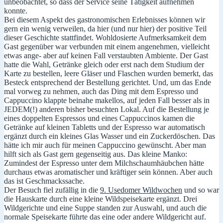
unbeobachtet, so dass der Service seine Tätigkeit aufnehmen
konnte.
Bei diesem Aspekt des gastronomischen Erlebnisses können wir
gern ein wenig verweilen, da hier (und nur hier) der positive Teil
dieser Geschichte stattfindet. Wohldosierte Aufmerksamkeit dem
Gast gegenüber war verbunden mit einem angenehmen, vielleicht
etwas ange- aber auf keinen Fall verstaubten Ambiente. Der Gast
hatte die Wahl, Getränke gleich oder erst nach dem Studium der
Karte zu bestellen, leere Gläser und Flaschen wurden bemerkt, das
Besteck entsprechend der Bestellung gerichtet. Und, um das Ende
mal vorweg zu nehmen, auch das Ding mit dem Espresso und
Cappuccino klappte beinahe makellos, auf jeden Fall besser als in
JEDEM(!) anderen bisher besuchten Lokal. Auf die Bestellung je
eines doppelten Espressos und eines Cappuccinos kamen die
Getränke auf kleinen Tabletts und der Espresso war automatisch
ergänzt durch ein kleines Glas Wasser und ein Zuckerdöschen. Das
hätte ich mir auch für meinen Cappuccino gewünscht. Aber man
hilft sich als Gast gern gegenseitig aus. Das kleine Manko:
Zumindest der Espresso unter dem Milchschaumhäubchen hätte
durchaus etwas aromatischer und kräftiger sein können. Aber auch
das ist Geschmackssache.
Der Besuch fiel zufällig in die
9. Usedomer Wildwochen
und so war
die Hauskarte durch eine kleine Wildspeisekarte ergänzt. Drei
Wildgerichte und eine Suppe standen zur Auswahl, und auch die
normale Speisekarte führte das eine oder andere Wildgericht auf.