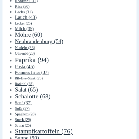
Kohlrabi
(31)
Käse
(30)
Lachs
(31)
Lauch
(43)
Lecker
(25)
Milch
(35)
Möhre
(60)
Neubrandenburg
(54)
Nudeln
(33)
Olivenöl
(28)
Paprika
(94)
Pasta
(45)
Pommes frites
(37)
Rib-Eye-Steak
(26)
Rotkohl
(25)
Salat
(65)
Schalotte
(68)
Senf
(37)
Soße
(27)
Spaghetti
(28)
Speck
(29)
Spinat
(25)
Stampfkartoffeln
(76)
Suppe
(50)