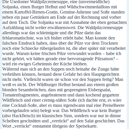
Die Usedomer Waldpilzcremesuppe, eine (unvermeidliche)
Soljanka, einen Burger Helbut und Wildschweinmedaillons mit
einem Kartoffel-Birnen-Gratin, Gemüse-Julienne und Soße standen
neben ein paar Getränken am Ende auf der Rechnung und vorher
auf dem Tisch. Die Soljanka war mit Ausnahme der eben gemachten
Aufzählung nicht weiter erwähnenswert. Die Waldpilzcremesuppe
allerdings war das schleimigste und die Pilze darin das
fehlaromatischste, was ich bisher erlebt habe. Man konnte den
falschen Eindruck haben, dass über die Pilze vor dem Trocknen
noch eine Schnecke rübergelaufen ist, die aber später mit verarbeitet
wurde. Warum keine frischen Pilze verwundet wurden – habe ich
nicht gehört, wir hätten gerade eine hervorragende Pilzsaison? –
wird ein ewiges Geheimnis der Küche bleiben.
Während man sich an den Suppen noch beinahe die Zunge hätte
verbrühen können, bestand diese Gefahr bei den Hauptgerichten
nicht mehr. Vielleicht waren sie schon vor den Suppen fertig? Man
weiß es nicht. Der Wildburger Helbut bestand aus einem großen
blonden Sesambrötchen, dass mit gesprengtem Eisbergsalat,
Tomatenfragmenten, angebratenem und dann kochend gegartem
Wildfleisch und einer cremig-süßen Soße (ich dachte erst, es wäre
eine Cocktail-Soße, aber es muss irgendwann mal eine Preiselbeere
vorbeigelaufen sein) belegt war. Das Wildfleisch war kein Burger
(also Hackfleisch) im klassischen Sinn, sondern war nur in dünne
Scheiben geschnitten und „verrückt“ auf den Salat geschichtet. Das
Wort „verrückt“ entstammt übrigens der Speisekarte.