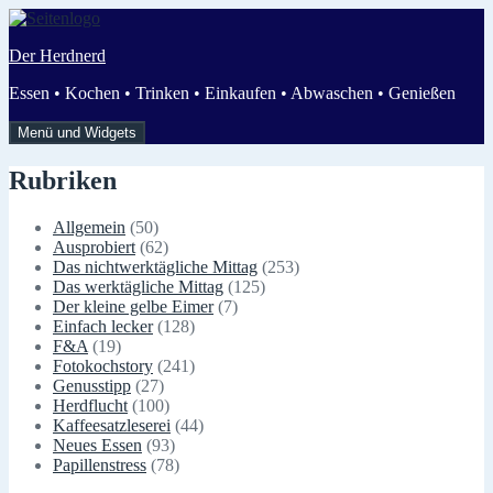
Zum
Inhalt
Der Herdnerd
springen
Essen • Kochen • Trinken • Einkaufen • Abwaschen • Genießen
Menü und Widgets
Rubriken
Allgemein
(50)
Ausprobiert
(62)
Das nichtwerktägliche Mittag
(253)
Das werktägliche Mittag
(125)
Der kleine gelbe Eimer
(7)
Einfach lecker
(128)
F&A
(19)
Fotokochstory
(241)
Genusstipp
(27)
Herdflucht
(100)
Kaffeesatzleserei
(44)
Neues Essen
(93)
Papillenstress
(78)