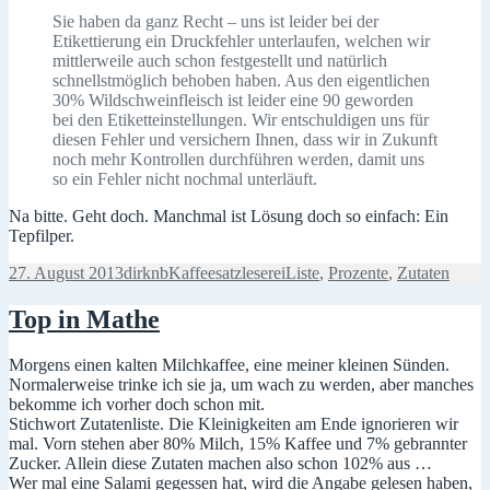
Sie haben da ganz Recht – uns ist leider bei der
Etikettierung ein Druckfehler unterlaufen, welchen wir
mittlerweile auch schon festgestellt und natürlich
schnellstmöglich behoben haben. Aus den eigentlichen
30% Wildschweinfleisch ist leider eine 90 geworden
bei den Etiketteinstellungen. Wir entschuldigen uns für
diesen Fehler und versichern Ihnen, dass wir in Zukunft
noch mehr Kontrollen durchführen werden, damit uns
so ein Fehler nicht nochmal unterläuft.
Na bitte. Geht doch. Manchmal ist Lösung doch so einfach: Ein
Tepfilper.
Veröffentlicht
Autor
Kategorien
Schlagwörter
27. August 2013
dirknb
Kaffeesatzleserei
Liste
,
Prozente
,
Zutaten
am
Top in Mathe
Morgens einen kalten Milchkaffee, eine meiner kleinen Sünden.
Normalerweise trinke ich sie ja, um wach zu werden, aber manches
bekomme ich vorher doch schon mit.
Stichwort Zutatenliste. Die Kleinigkeiten am Ende ignorieren wir
mal. Vorn stehen aber 80% Milch, 15% Kaffee und 7% gebrannter
Zucker. Allein diese Zutaten machen also schon 102% aus …
Wer mal eine Salami gegessen hat, wird die Angabe gelesen haben,