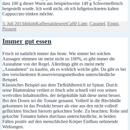
dass 100 g dieser Wurst aus beispielsweise 149 g Schweinefleisch
hergestellt wurde. Ich weiß nicht, ob ich luftgetrockneten kalten
Cappuccino trinken möchte.
Veröffentlicht
Autor
Kategorien
Schlagwörter
3. Juli 2013
dirknb
Kaffeesatzleserei
Caffé Latte
,
Caramel
,
Emmi
,
am
Prozent
Immer gut essen
Frisch ist natürlich immer das beste. Wie immer bei solchen
Aussagen stimmen sie meist nicht zu 100%, es gibt immer die
Ausnahme von der Regel. Allerdings gibt es meist mehr
„Ausnahmen“ zu kaufen, als es wirklich welche gibt. Da gibt es bei
den verschiedenen Konservierungsmethoden unterschiedliche
Beispiel.
Klassisches Beispiel aus dem Tiefkühlbereich ist Spinat. Durch
seine Blattstruktur verliert er frisch sehr schnell viel von seinen
wertvollen Inhaltsstoffen, der tiefgekühlte hält diese meist besser.
Bei den Dosen sei die Tomate genannt. Vollreif in die Blechhülle
gekommen ist das Produkt besser als eine aus den nicht vollreif
geflückten frischen hierorts gekochten Soße. Zu beachten: Rohe und
gekochte Tomaten haben durchaus unterschiedliche, in beiden
Fällen positiv auf den menschlichen Körper Einfluss nehmende
Wirkungen.