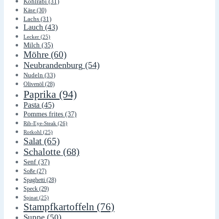
Kohlrabi
(31)
Käse
(30)
Lachs
(31)
Lauch
(43)
Lecker
(25)
Milch
(35)
Möhre
(60)
Neubrandenburg
(54)
Nudeln
(33)
Olivenöl
(28)
Paprika
(94)
Pasta
(45)
Pommes frites
(37)
Rib-Eye-Steak
(26)
Rotkohl
(25)
Salat
(65)
Schalotte
(68)
Senf
(37)
Soße
(27)
Spaghetti
(28)
Speck
(29)
Spinat
(25)
Stampfkartoffeln
(76)
Suppe
(50)