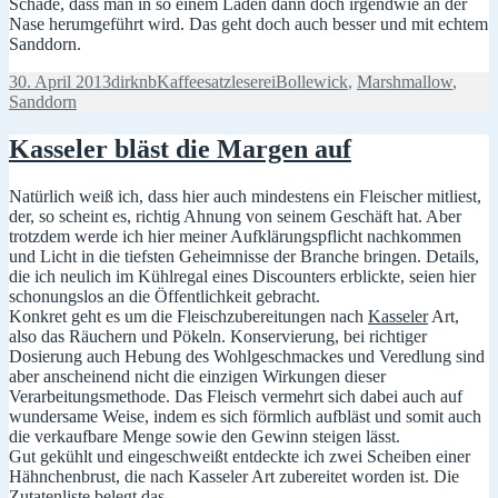
Schade, dass man in so einem Laden dann doch irgendwie an der
Nase herumgeführt wird. Das geht doch auch besser und mit echtem
Sanddorn.
Veröffentlicht
Autor
Kategorien
Schlagwörter
30. April 2013
dirknb
Kaffeesatzleserei
Bollewick
,
Marshmallow
,
am
Sanddorn
Kasseler bläst die Margen auf
Natürlich weiß ich, dass hier auch mindestens ein Fleischer mitliest,
der, so scheint es, richtig Ahnung von seinem Geschäft hat. Aber
trotzdem werde ich hier meiner Aufklärungspflicht nachkommen
und Licht in die tiefsten Geheimnisse der Branche bringen. Details,
die ich neulich im Kühlregal eines Discounters erblickte, seien hier
schonungslos an die Öffentlichkeit gebracht.
Konkret geht es um die Fleischzubereitungen nach
Kasseler
Art,
also das Räuchern und Pökeln. Konservierung, bei richtiger
Dosierung auch Hebung des Wohlgeschmackes und Veredlung sind
aber anscheinend nicht die einzigen Wirkungen dieser
Verarbeitungsmethode. Das Fleisch vermehrt sich dabei auch auf
wundersame Weise, indem es sich förmlich aufbläst und somit auch
die verkaufbare Menge sowie den Gewinn steigen lässt.
Gut gekühlt und eingeschweißt entdeckte ich zwei Scheiben einer
Hähnchenbrust, die nach Kasseler Art zubereitet worden ist. Die
Zutatenliste belegt das.