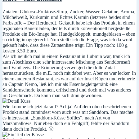
es
Zutaten: Glukose-Fruktose-Sirup, Zucker, Wasser, Gelatine, Aroma,
Milcheiweiß, Kurkumin und Echtes Karmin (letzteres beides sind
Farbstoffe – Der Herdnerd). Gekauft habe ich das Produkt in einem
regionalen Bauernladen, der teils durch konventionell hergestellte
Produkte ein Bio-Image hat. Handgeklöppelt, mundgeblasen – eben
so richtig imagegerecht. Nun stellt sich die Frage, was ich da wohl
gekauft habe, dass diese Zutatenliste trägt. Ein Tipp noch: 100 g
kosten 3,50 Euro.
Als ich neulich mal in einem Restaurant in Lubmin war, trank ich
zum Abschluss eine sehr interessante Mischung aus Sanddornsaft
und Vanilleeis. Die Erinnerung verweigert die dritte Zutat
heruaszurücken, die m.E. noch mit dabei war. Aber es war lecker. In
einem anderen Restaurant, es war auf der Insel Rügen und erinnerte
an Captain Nemo, ließ ich mir als Essenbegleitgetränk eine
Sanddornschorle kommen, erfrischend und doch mal was anderes
im Geschmack. Da kann man sich dran gewöhnen.
Wie komme ich jetzt darauf? Achja! Auf dem oben beschriebenen
Produkt stand zumindest vorn auch was mit Sanddorn. Das machte
es interessant. „Sanddorn-Küsse Softies“, nach Art von
Marshmallows. Nur eben doch ein Fehlgriff, fehlte der Sanddorn
dann doch im Produkt. 🙁