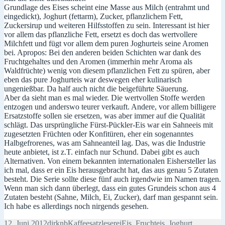
Grundlage des Eises scheint eine Masse aus Milch (entrahmt und
eingedickt), Joghurt (fettarm), Zucker, pflanzlichem Fett,
Zuckersirup und weiteren Hilfsstoffen zu sein. Interessant ist hier
vor allem das pflanzliche Fett, ersetzt es doch das wertvollere
Milchfett und fügt vor allem dem puren Joghurteis seine Aromen
bei. Apropos: Bei den anderen beiden Schichten war dank des
Fruchtgehaltes und den Aromen (immerhin mehr Aroma als
Waldfrüchte) wenig von diesem pflanzlichen Fett zu spüren, aber
eben das pure Joghurteis war deswegen eher kulinarisch
ungenießbar. Da half auch nicht die beigeführte Säuerung.
Aber da sieht man es mal wieder. Die wertvollen Stoffe werden
entzogen und anderswo teurer verkauft. Andere, vor allem billigere
Ersatzstoffe sollen sie ersetzen, was aber immer auf die Qualität
schlägt. Das ursprüngliche Fürst-Pückler-Eis war ein Sahneeis mit
zugesetzten Früchten oder Konfitüren, eher ein sogenanntes
Halbgefrorenes, was am Sahneanteil lag. Das, was die Industrie
heute anbietet, ist z.T. einfach nur Schund. Dabei gibt es auch
Alternativen. Von einem bekannten internationalen Eishersteller las
ich mal, dass er ein Eis herausgebracht hat, das aus genau 5 Zutaten
besteht. Die Serie sollte diese fünf auch irgendwie im Namen tragen.
Wenn man sich dann überlegt, dass ein gutes Grundeis schon aus 4
Zutaten besteht (Sahne, Milch, Ei, Zucker), darf man gespannt sein.
Ich habe es allerdings noch nirgends gesehen.
Veröffentlicht
Autor
Kategorien
Schlagwörter
12. Juni 2012
dirknb
Kaffeesatzleserei
Eis
,
Fruchteis
,
Joghurt