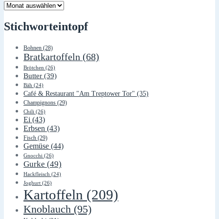
Lager
Stichworteintopf
Bohnen
(28)
Bratkartoffeln
(68)
Brötchen
(26)
Butter
(39)
Bäh
(24)
Café & Restaurant "Am Treptower Tor"
(35)
Champignons
(29)
Chili
(26)
Ei
(43)
Erbsen
(43)
Fisch
(29)
Gemüse
(44)
Gnocchi
(26)
Gurke
(49)
Hackfleisch
(24)
Joghurt
(26)
Kartoffeln
(209)
Knoblauch
(95)