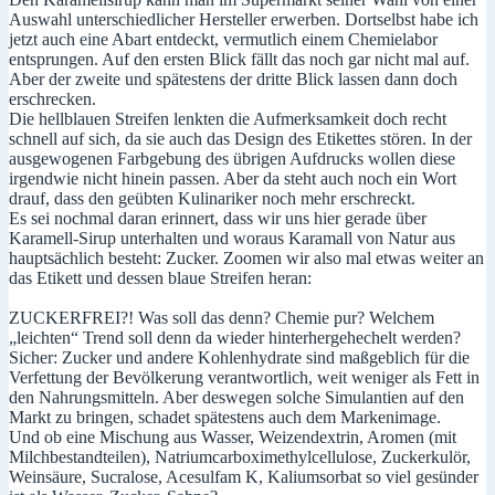
Auswahl unterschiedlicher Hersteller erwerben.
Dortselbst habe ich
jetzt auch eine Abart entdeckt, vermutlich einem Chemielabor
entsprungen. Auf den ersten Blick fällt das noch gar nicht mal auf.
Aber der zweite und spätestens der dritte Blick lassen dann doch
erschrecken.
Die hellblauen Streifen lenkten die Aufmerksamkeit doch recht
schnell auf sich, da sie auch das Design des Etikettes stören. In der
ausgewogenen Farbgebung des übrigen Aufdrucks wollen diese
irgendwie nicht hinein passen. Aber da steht auch noch ein Wort
drauf, dass den geübten Kulinariker noch mehr erschreckt.
Es sei nochmal daran erinnert, dass wir uns hier gerade über
Karamell-Sirup unterhalten und woraus Karamall von Natur aus
hauptsächlich besteht: Zucker. Zoomen wir also mal etwas weiter an
das Etikett und dessen blaue Streifen heran:
ZUCKERFREI?! Was soll das denn? Chemie pur? Welchem
„leichten“ Trend soll denn da wieder hinterhergehechelt werden?
Sicher: Zucker und andere Kohlenhydrate sind maßgeblich für die
Verfettung der Bevölkerung verantwortlich, weit weniger als Fett in
den Nahrungsmitteln. Aber deswegen solche Simulantien auf den
Markt zu bringen, schadet spätestens auch dem Markenimage.
Und ob eine Mischung aus Wasser, Weizendextrin, Aromen (mit
Milchbestandteilen), Natriumcarboximethylcellulose, Zuckerkulör,
Weinsäure, Sucralose, Acesulfam K, Kaliumsorbat so viel gesünder