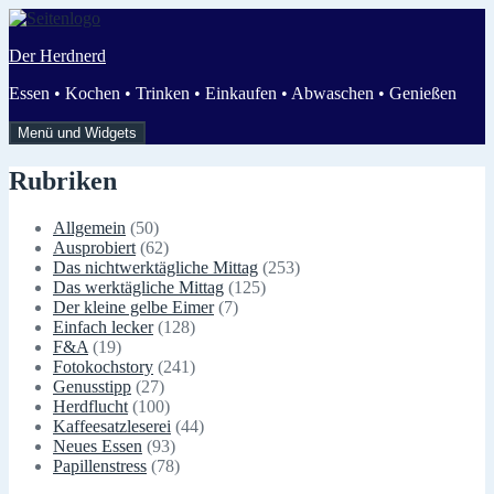
Zum
Inhalt
Der Herdnerd
springen
Essen • Kochen • Trinken • Einkaufen • Abwaschen • Genießen
Menü und Widgets
Rubriken
Allgemein
(50)
Ausprobiert
(62)
Das nichtwerktägliche Mittag
(253)
Das werktägliche Mittag
(125)
Der kleine gelbe Eimer
(7)
Einfach lecker
(128)
F&A
(19)
Fotokochstory
(241)
Genusstipp
(27)
Herdflucht
(100)
Kaffeesatzleserei
(44)
Neues Essen
(93)
Papillenstress
(78)