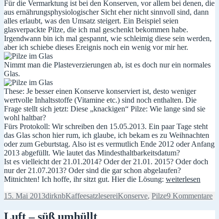
Für die Vermarktung ist bei den Konserven, vor allem bei denen, die
aus ernährungsphysiologischer Sicht eher nicht sinnvoll sind, dann
alles erlaubt, was den Umsatz steigert. Ein Beispiel seien
glasverpackte Pilze, die ich mal geschenkt bekommen habe.
Irgendwann bin ich mal gespannt, wie schleimig diese sein werden,
aber ich schiebe dieses Ereignis noch ein wenig vor mir her.
Nimmt man die Plasteverzierungen ab, ist es doch nur ein normales
Glas.
These: Je besser einen Konserve konserviert ist, desto weniger
wertvolle Inhaltsstoffe (Vitamine etc.) sind noch enthalten. Die
Frage stellt sich jetzt: Diese „knackigen“ Pilze: Wie lange sind sie
wohl haltbar?
Fürs Protokoll: Wir schreiben den 15.05.2013. Ein paar Tage steht
das Glas schon hier rum, ich glaube, ich bekam es zu Weihnachten
oder zum Geburtstag. Also ist es vermutlich Ende 2012 oder Anfang
2013 abgefüllt. Wie lautet das Mindesthaltbarkeitsdatum?
Ist es vielleicht der 21.01.2014? Oder der 21.01. 2015? Oder doch
nur der 21.07.2013? Oder sind die gar schon abgelaufen?
Immer
Mitnichten! Ich hoffe, ihr sitzt gut. Hier die Lösung:
weiterlesen
gut
Veröffentlicht
Autor
Kategorien
Schlagwörter
z
15. Mai 2013
dirknb
Kaffeesatzleserei
Konserve
,
Pilze
9 Kommentare
essen
am
I
gu
Luft – süß umhüllt