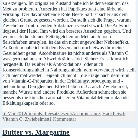
zu erzeugen. Im originalen Zustand habe ich leider versäumt, das
Mett zu probieren. Außerdem hat Paprikaextrakt eine färbende
Wirkung. Der davor stehende Rote-Beete-Saft ist sicher aus dem
gleichen Grund zugesetzt worden. Da stellt sich die Frage, warum
Zwiebelmett mit rötenden Substanzen versetzt wird. Die Antwort
liegt auf der Hand. Ihm wird ein besseres Aussehen gegeben. Und
wenn sich die kleinen Fettkügelchen im Mett auch noch
fleischfarben umstylen, ist das ein nicht ungewollter Nebeneffekt.
Außerdem habe ich mit dem Essen auch noch etwas für meine
Gesundheit getan. Ascorbinsäure ist nichts anderes als Vitamin C,
was gern mal unsere Abwehrkräfte stärkt. Sicher: Es ist künstlich
hergestellt. Da es aber als Antioxidations- oder auch
Konservierungsmittel in Nahrungsmitteln gern verwendet wird, stellt
sich hier mal wieder – eigentlich nicht – die Frage nach dem Sinn
von Vitamin-C-Präparaten in der Erkältungsvorbeugung und -
behandlung. Den gleichen Effekt haben u. U. auch Zwiebelmett,
manche Würste und andere Produkte. Außerdem schmecken sie
besser als die künstlich aromatisierten Vitamintablettendrinks oder
Erkältungskapseln oder so.
Veröffentlicht
Autor
Kategorien
Schlagwörter
6. Mai 2012
dirknb
Kaffeesatzleserei
Ascorbinsäure
,
Hackfleisch
,
am
zu
Vitamin C
,
Zwiebelmett
1 Kommentar
Man
könnte
Butter vs. Margarine
ja