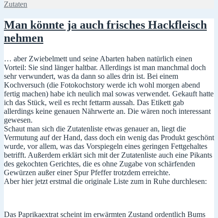
am
Zutaten
so
ein
Salat
Man könnte ja auch frisches Hackfleisch
nehmen
… aber Zwiebelmett und seine Abarten haben natürlich einen
Vorteil:
Sie sind länger haltbar. Allerdings ist man manchmal doch
sehr verwundert, was da dann so alles drin ist. Bei einem
Kochversuch (die Fotokochstory werde ich wohl morgen abend
fertig machen) habe ich neulich mal sowas verwendet. Gekauft hatte
ich das Stück, weil es recht fettarm aussah. Das Etikett gab
allerdings keine genauen Nährwerte an. Die wären noch interessant
gewesen.
Schaut man sich die Zutatenliste etwas genauer an, liegt die
Vermutung auf der Hand, dass doch ein wenig das Produkt geschönt
wurde, vor allem, was das Vorspiegeln eines geringen Fettgehaltes
betrifft. Außerdem erklärt sich mit der Zutatenliste auch eine Pikants
des gekochten Gerichtes, die es ohne Zugabe von schärfenden
Gewürzen außer einer Spur Pfeffer trotzdem erreichte.
Aber hier jetzt erstmal die originale Liste zum in Ruhe durchlesen:
Das Paprikaextrat scheint im erwärmten Zustand ordentlich Bums