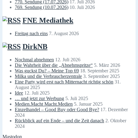
770. Sendung (17.07.2026)
17. Juli 2026
769. Sendung (10.07.2026)
10. Juli 2026
FNE Mediathek
Freitag nach eins
7. August 2026
DirkNB
Nochmal abnehmen
12. Juli 2026
Die Wahrheit über die „Abnehmspritze“
5. März 2026
Was guckst Du? – Meine Top 69
18. September 2025
Milka und die Verbraucherzentrale
3. September 2025
Eine Party wird erst nach Mitternacht richtig schön
31.
August 2025
Idee
12. Juli 2025
… und jetzt zur Werbung
5. Juli 2025
Medien.Macht Macht.Medien
5. Januar 2025
Einzelhandel – Good Buy oder Good Bye?
17. Dezember
2024
Rückblick auf ein Ende – und die Zeit danach
2. Oktober
2024
Mastodon