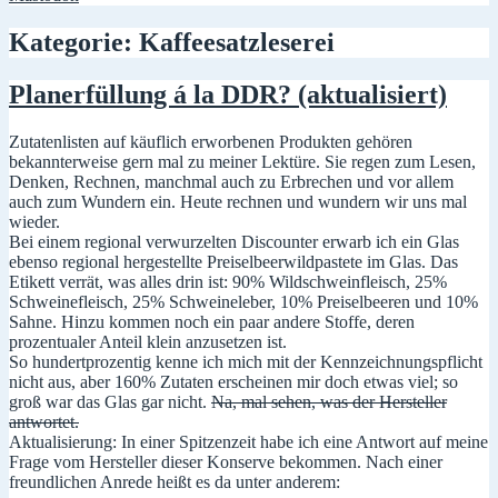
Kategorie:
Kaffeesatzleserei
Planerfüllung á la DDR? (aktualisiert)
Zutatenlisten auf käuflich erworbenen Produkten gehören
bekannterweise gern mal zu meiner Lektüre. Sie regen zum Lesen,
Denken, Rechnen, manchmal auch zu Erbrechen und vor allem
auch zum Wundern ein. Heute rechnen und wundern wir uns mal
wieder.
Bei einem regional verwurzelten Discounter erwarb ich ein Glas
ebenso regional hergestellte Preiselbeerwildpastete im Glas. Das
Etikett verrät, was alles drin ist: 90% Wildschweinfleisch, 25%
Schweinefleisch, 25% Schweineleber, 10% Preiselbeeren und 10%
Sahne. Hinzu kommen noch ein paar andere Stoffe, deren
prozentualer Anteil klein anzusetzen ist.
So hundertprozentig kenne ich mich mit der Kennzeichnungspflicht
nicht aus, aber 160% Zutaten erscheinen mir doch etwas viel; so
groß war das Glas gar nicht.
Na, mal sehen, was der Hersteller
antwortet.
Aktualisierung: In einer Spitzenzeit habe ich eine Antwort auf meine
Frage vom Hersteller dieser Konserve bekommen. Nach einer
freundlichen Anrede heißt es da unter anderem: