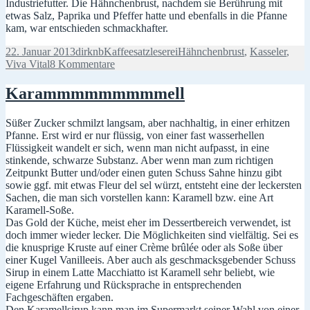
Industriefutter. Die Hähnchenbrust, nachdem sie Berührung mit
etwas Salz, Paprika und Pfeffer hatte und ebenfalls in die Pfanne
kam, war entschieden schmackhafter.
Veröffentlicht
Autor
Kategorien
Schlagwörter
22. Januar 2013
dirknb
Kaffeesatzleserei
Hähnchenbrust
,
Kasseler
,
am
zu
Viva Vital
8 Kommentare
Kasseler
bläst
Karammmmmmmmmell
die
Margen
Süßer Zucker schmilzt langsam, aber nachhaltig, in einer erhitzen
auf
Pfanne. Erst wird er nur flüssig, von einer fast wasserhellen
Flüssigkeit wandelt er sich, wenn man nicht aufpasst, in eine
stinkende, schwarze Substanz. Aber wenn man zum richtigen
Zeitpunkt Butter und/oder einen guten Schuss Sahne hinzu gibt
sowie ggf. mit etwas Fleur del sel würzt, entsteht eine der leckersten
Sachen, die man sich vorstellen kann: Karamell bzw. eine Art
Karamell-Soße.
Das Gold der Küche, meist eher im Dessertbereich verwendet, ist
doch immer wieder lecker. Die Möglichkeiten sind vielfältig. Sei es
die knusprige Kruste auf einer Crème brûlée oder als Soße über
einer Kugel Vanilleeis. Aber auch als geschmacksgebender Schuss
Sirup in einem Latte Macchiatto ist Karamell sehr beliebt, wie
eigene Erfahrung und Rücksprache in entsprechenden
Fachgeschäften ergaben.
Den Karamellsirup kann man im Supermarkt seiner Wahl von einer