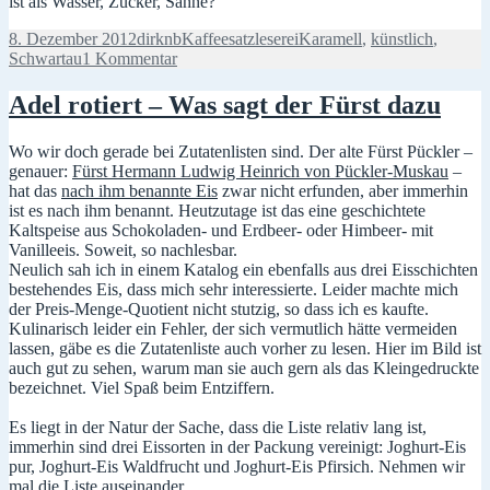
ist als Wasser, Zucker, Sahne?
Veröffentlicht
Autor
Kategorien
Schlagwörter
8. Dezember 2012
dirknb
Kaffeesatzleserei
Karamell
,
künstlich
,
am
zu
Schwartau
1 Kommentar
Karammmmmmmmmell
Adel rotiert – Was sagt der Fürst dazu
Wo wir doch gerade bei Zutatenlisten sind. Der alte Fürst Pückler –
genauer:
Fürst Hermann Ludwig Heinrich von Pückler-Muskau
–
hat das
nach ihm benannte Eis
zwar nicht erfunden, aber immerhin
ist es nach ihm benannt. Heutzutage ist das eine geschichtete
Kaltspeise aus Schokoladen- und Erdbeer- oder Himbeer- mit
Vanilleeis. Soweit, so nachlesbar.
Neulich sah ich in einem Katalog ein ebenfalls aus drei Eisschichten
bestehendes Eis, dass mich sehr interessierte. Leider machte mich
der Preis-Menge-Quotient nicht stutzig, so dass ich es kaufte.
Kulinarisch leider ein Fehler, der sich vermutlich hätte vermeiden
lassen, gäbe es die Zutatenliste auch vorher zu lesen. Hier im Bild ist
auch gut zu sehen, warum man sie auch gern als das Kleingedruckte
bezeichnet. Viel Spaß beim Entziffern.
Es liegt in der Natur der Sache, dass die Liste relativ lang ist,
immerhin sind drei Eissorten in der Packung vereinigt: Joghurt-Eis
pur, Joghurt-Eis Waldfrucht und Joghurt-Eis Pfirsich. Nehmen wir
mal die Liste auseinander.