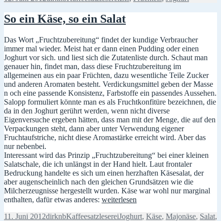
am
So ein Käse, so ein Salat
Das Wort „Fruchtzubereitung“ findet der kundige Verbraucher
immer mal wieder. Meist hat er dann einen Pudding oder einen
Joghurt vor sich. und liest sich die Zutatenliste durch. Schaut man
genauer hin, findet man, dass diese Fruchtzubereitung im
allgemeinen aus ein paar Früchten, dazu wesentliche Teile Zucker
und anderen Aromaten besteht. Verdickungsmittel geben der Masse
n och eine passende Konsistenz, Farbstoffe ein passendes Aussehen.
Salopp formuliert könnte man es als Fruchtkonfitüre bezeichnen, die
da in den Joghurt gerührt werden, wenn nicht diverse
Eigenversuche ergeben hätten, dass man mit der Menge, die auf den
Verpackungen steht, dann aber unter Verwendung eigener
Fruchtaufstriche, nicht diese Aromastärke erreicht wird. Aber das
nur nebenbei.
Interessant wird das Prinzip „Fruchtzubereitung“ bei einer kleinen
Salatschale, die ich unlängst in der Hand hielt. Laut frontaler
Bedruckung handelte es sich um einen herzhaften Käsesalat, der
aber augenscheinlich nach den gleichen Grundsätzen wie die
Milcherzeugnisse hergestellt wurden. Käse war wohl nur marginal
So
enthalten, dafür etwas anderes:
weiterlesen
ein
Veröffentlicht
Autor
Kategorien
Schlagwörter
11. Juni 2012
dirknb
Kaffeesatzleserei
Joghurt
,
Käse
,
Majonäse
,
Salat
,
Käse,