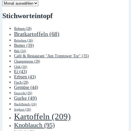
Lager
Stichworteintopf
Bohnen
(28)
Bratkartoffeln
(68)
Brötchen
(26)
Butter
(39)
Bäh
(24)
Café & Restaurant "Am Treptower Tor"
(35)
Champignons
(29)
Chili
(26)
Ei
(43)
Erbsen
(43)
Fisch
(29)
Gemüse
(44)
Gnocchi
(26)
Gurke
(49)
Hackfleisch
(24)
Joghurt
(26)
Kartoffeln
(209)
Knoblauch
(95)