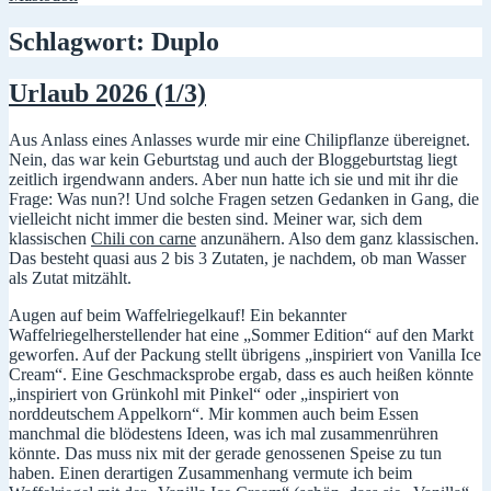
Schlagwort:
Duplo
Urlaub 2026 (1/3)
Aus Anlass eines Anlasses wurde mir eine Chilipflanze übereignet.
Nein, das war kein Geburtstag und auch der Bloggeburtstag liegt
zeitlich irgendwann anders. Aber nun hatte ich sie und mit ihr die
Frage: Was nun?! Und solche Fragen setzen Gedanken in Gang, die
vielleicht nicht immer die besten sind. Meiner war, sich dem
klassischen
Chili con carne
anzunähern. Also dem ganz klassischen.
Das besteht quasi aus 2 bis 3 Zutaten, je nachdem, ob man Wasser
als Zutat mitzählt.
Augen auf beim Waffelriegelkauf! Ein bekannter
Waffelriegelherstellender hat eine „Sommer Edition“ auf den Markt
geworfen. Auf der Packung stellt übrigens „inspiriert von Vanilla Ice
Cream“. Eine Geschmacksprobe ergab, dass es auch heißen könnte
„inspiriert von Grünkohl mit Pinkel“ oder „inspiriert von
norddeutschem Appelkorn“. Mir kommen auch beim Essen
manchmal die blödestens Ideen, was ich mal zusammenrühren
könnte. Das muss nix mit der gerade genossenen Speise zu tun
haben. Einen derartigen Zusammenhang vermute ich beim