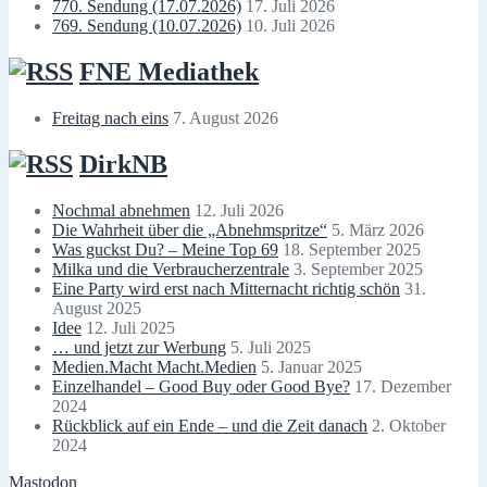
770. Sendung (17.07.2026)
17. Juli 2026
769. Sendung (10.07.2026)
10. Juli 2026
FNE Mediathek
Freitag nach eins
7. August 2026
DirkNB
Nochmal abnehmen
12. Juli 2026
Die Wahrheit über die „Abnehmspritze“
5. März 2026
Was guckst Du? – Meine Top 69
18. September 2025
Milka und die Verbraucherzentrale
3. September 2025
Eine Party wird erst nach Mitternacht richtig schön
31.
August 2025
Idee
12. Juli 2025
… und jetzt zur Werbung
5. Juli 2025
Medien.Macht Macht.Medien
5. Januar 2025
Einzelhandel – Good Buy oder Good Bye?
17. Dezember
2024
Rückblick auf ein Ende – und die Zeit danach
2. Oktober
2024
Mastodon