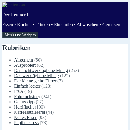
Zum
Inhalt
Der Herdnerd
springen
Essen • Kochen • Trinken • Einkaufen • Abwaschen • Genießen
Menü und Widgets
Rubriken
Allgemein
(50)
Ausprobiert
(62)
Das nichtwerktägliche Mittag
(253)
Das werktägliche Mittag
(125)
Der kleine gelbe Eimer
(7)
Einfach lecker
(128)
F&A
(19)
Fotokochstory
(241)
Genusstipp
(27)
Herdflucht
(100)
Kaffeesatzleserei
(44)
Neues Essen
(93)
Papillenstress
(78)