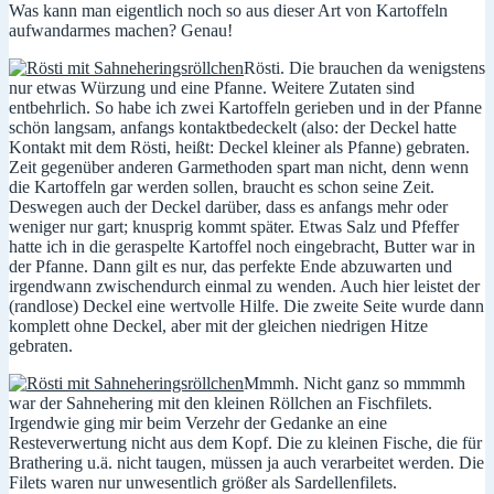
Was kann man eigentlich noch so aus dieser Art von Kartoffeln
aufwandarmes machen? Genau!
Rösti. Die brauchen da wenigstens
nur etwas Würzung und eine Pfanne. Weitere Zutaten sind
entbehrlich. So habe ich zwei Kartoffeln gerieben und in der Pfanne
schön langsam, anfangs kontaktbedeckelt (also: der Deckel hatte
Kontakt mit dem Rösti, heißt: Deckel kleiner als Pfanne) gebraten.
Zeit gegenüber anderen Garmethoden spart man nicht, denn wenn
die Kartoffeln gar werden sollen, braucht es schon seine Zeit.
Deswegen auch der Deckel darüber, dass es anfangs mehr oder
weniger nur gart; knusprig kommt später. Etwas Salz und Pfeffer
hatte ich in die geraspelte Kartoffel noch eingebracht, Butter war in
der Pfanne. Dann gilt es nur, das perfekte Ende abzuwarten und
irgendwann zwischendurch einmal zu wenden. Auch hier leistet der
(randlose) Deckel eine wertvolle Hilfe. Die zweite Seite wurde dann
komplett ohne Deckel, aber mit der gleichen niedrigen Hitze
gebraten.
Mmmh. Nicht ganz so mmmmh
war der Sahnehering mit den kleinen Röllchen an Fischfilets.
Irgendwie ging mir beim Verzehr der Gedanke an eine
Resteverwertung nicht aus dem Kopf. Die zu kleinen Fische, die für
Brathering u.ä. nicht taugen, müssen ja auch verarbeitet werden. Die
Filets waren nur unwesentlich größer als Sardellenfilets.