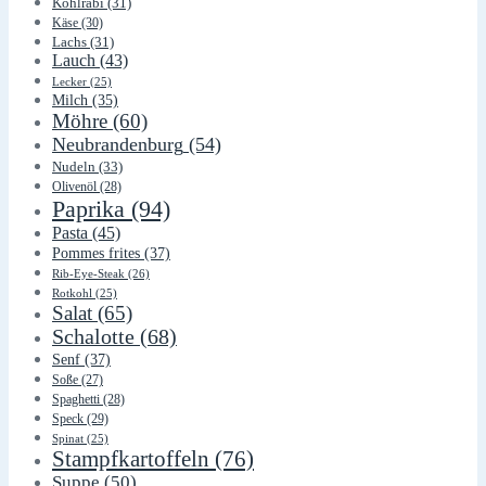
Kohlrabi
(31)
Käse
(30)
Lachs
(31)
Lauch
(43)
Lecker
(25)
Milch
(35)
Möhre
(60)
Neubrandenburg
(54)
Nudeln
(33)
Olivenöl
(28)
Paprika
(94)
Pasta
(45)
Pommes frites
(37)
Rib-Eye-Steak
(26)
Rotkohl
(25)
Salat
(65)
Schalotte
(68)
Senf
(37)
Soße
(27)
Spaghetti
(28)
Speck
(29)
Spinat
(25)
Stampfkartoffeln
(76)
Suppe
(50)