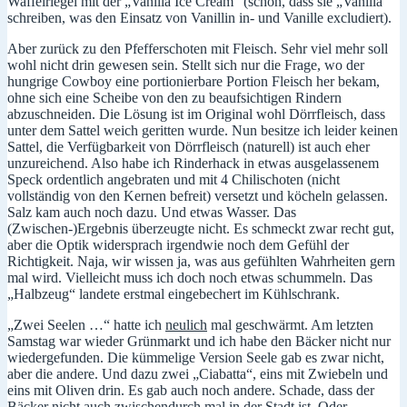
Waffelriegel mit der „Vanilla Ice Cream“ (schön, dass sie „Vanilla“
schreiben, was den Einsatz von Vanillin in- und Vanille excludiert).
Aber zurück zu den Pfefferschoten mit Fleisch. Sehr viel mehr soll
wohl nicht drin gewesen sein. Stellt sich nur die Frage, wo der
hungrige Cowboy eine portionierbare Portion Fleisch her bekam,
ohne sich eine Scheibe von den zu beaufsichtigen Rindern
abzuschneiden. Die Lösung ist im Original wohl Dörrfleisch, dass
unter dem Sattel weich geritten wurde. Nun besitze ich leider keinen
Sattel, die Verfügbarkeit von Dörrfleisch (naturell) ist auch eher
unzureichend. Also habe ich Rinderhack in etwas ausgelassenem
Speck ordentlich angebraten und mit 4 Chilischoten (nicht
vollständig von den Kernen befreit) versetzt und köcheln gelassen.
Salz kam auch noch dazu. Und etwas Wasser. Das
(Zwischen-)Ergebnis überzeugte nicht. Es schmeckt zwar recht gut,
aber die Optik widersprach irgendwie noch dem Gefühl der
Richtigkeit. Naja, wir wissen ja, was aus gefühlten Wahrheiten gern
mal wird. Vielleicht muss ich doch noch etwas schummeln. Das
„Halbzeug“ landete erstmal eingebechert im Kühlschrank.
„Zwei Seelen …“ hatte ich
neulich
mal geschwärmt. Am letzten
Samstag war wieder Grünmarkt und ich habe den Bäcker nicht nur
wiedergefunden. Die kümmelige Version Seele gab es zwar nicht,
aber die andere. Und dazu zwei „Ciabatta“, eins mit Zwiebeln und
eins mit Oliven drin. Es gab auch noch andere. Schade, dass der
Bäcker nicht auch zwischendurch mal in der Stadt ist. Oder