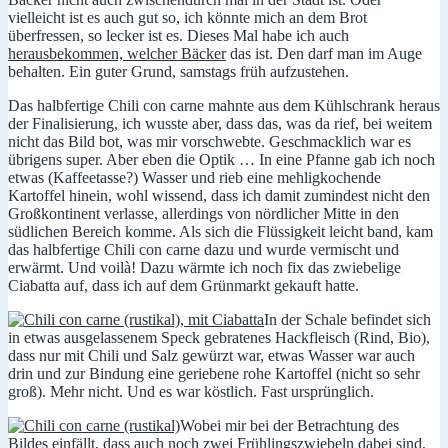
vielleicht ist es auch gut so, ich könnte mich an dem Brot
überfressen, so lecker ist es. Dieses Mal habe ich auch
herausbekommen, welcher Bäcker
das ist. Den darf man im Auge
behalten. Ein guter Grund, samstags früh aufzustehen.
Das halbfertige Chili con carne mahnte aus dem Kühlschrank heraus
der Finalisierung, ich wusste aber, dass das, was da rief, bei weitem
nicht das Bild bot, was mir vorschwebte. Geschmacklich war es
übrigens super. Aber eben die Optik … In eine Pfanne gab ich noch
etwas (Kaffeetasse?) Wasser und rieb eine mehligkochende
Kartoffel hinein, wohl wissend, dass ich damit zumindest nicht den
Großkontinent verlasse, allerdings von nördlicher Mitte in den
südlichen Bereich komme. Als sich die Flüssigkeit leicht band, kam
das halbfertige Chili con carne dazu und wurde vermischt und
erwärmt. Und voilà! Dazu wärmte ich noch fix das zwiebelige
Ciabatta auf, dass ich auf dem Grünmarkt gekauft hatte.
In der Schale befindet sich
in etwas ausgelassenem Speck gebratenes Hackfleisch (Rind, Bio),
dass nur mit Chili und Salz gewürzt war, etwas Wasser war auch
drin und zur Bindung eine geriebene rohe Kartoffel (nicht so sehr
groß). Mehr nicht. Und es war köstlich. Fast ursprünglich.
Wobei mir bei der Betrachtung des
Bildes einfällt, dass auch noch zwei Frühlingszwiebeln dabei sind,