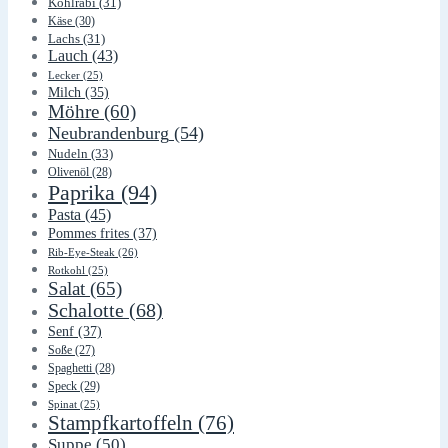
Kohlrabi
(31)
Käse
(30)
Lachs
(31)
Lauch
(43)
Lecker
(25)
Milch
(35)
Möhre
(60)
Neubrandenburg
(54)
Nudeln
(33)
Olivenöl
(28)
Paprika
(94)
Pasta
(45)
Pommes frites
(37)
Rib-Eye-Steak
(26)
Rotkohl
(25)
Salat
(65)
Schalotte
(68)
Senf
(37)
Soße
(27)
Spaghetti
(28)
Speck
(29)
Spinat
(25)
Stampfkartoffeln
(76)
Suppe
(50)