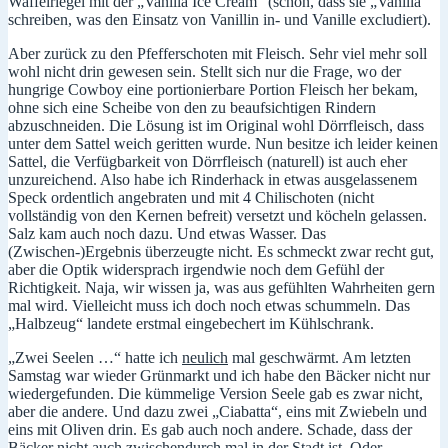
Waffelriegel mit der „Vanilla Ice Cream“ (schön, dass sie „Vanilla“
schreiben, was den Einsatz von Vanillin in- und Vanille excludiert).
Aber zurück zu den Pfefferschoten mit Fleisch. Sehr viel mehr soll
wohl nicht drin gewesen sein. Stellt sich nur die Frage, wo der
hungrige Cowboy eine portionierbare Portion Fleisch her bekam,
ohne sich eine Scheibe von den zu beaufsichtigen Rindern
abzuschneiden. Die Lösung ist im Original wohl Dörrfleisch, dass
unter dem Sattel weich geritten wurde. Nun besitze ich leider keinen
Sattel, die Verfügbarkeit von Dörrfleisch (naturell) ist auch eher
unzureichend. Also habe ich Rinderhack in etwas ausgelassenem
Speck ordentlich angebraten und mit 4 Chilischoten (nicht
vollständig von den Kernen befreit) versetzt und köcheln gelassen.
Salz kam auch noch dazu. Und etwas Wasser. Das
(Zwischen-)Ergebnis überzeugte nicht. Es schmeckt zwar recht gut,
aber die Optik widersprach irgendwie noch dem Gefühl der
Richtigkeit. Naja, wir wissen ja, was aus gefühlten Wahrheiten gern
mal wird. Vielleicht muss ich doch noch etwas schummeln. Das
„Halbzeug“ landete erstmal eingebechert im Kühlschrank.
„Zwei Seelen …“ hatte ich
neulich
mal geschwärmt. Am letzten
Samstag war wieder Grünmarkt und ich habe den Bäcker nicht nur
wiedergefunden. Die kümmelige Version Seele gab es zwar nicht,
aber die andere. Und dazu zwei „Ciabatta“, eins mit Zwiebeln und
eins mit Oliven drin. Es gab auch noch andere. Schade, dass der
Bäcker nicht auch zwischendurch mal in der Stadt ist. Oder