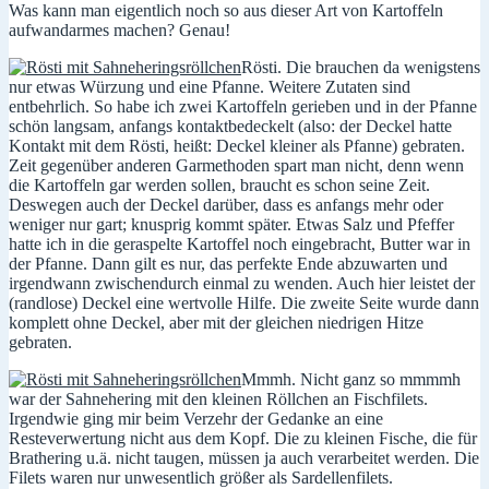
Was kann man eigentlich noch so aus dieser Art von Kartoffeln
aufwandarmes machen? Genau!
Rösti. Die brauchen da wenigstens
nur etwas Würzung und eine Pfanne. Weitere Zutaten sind
entbehrlich. So habe ich zwei Kartoffeln gerieben und in der Pfanne
schön langsam, anfangs kontaktbedeckelt (also: der Deckel hatte
Kontakt mit dem Rösti, heißt: Deckel kleiner als Pfanne) gebraten.
Zeit gegenüber anderen Garmethoden spart man nicht, denn wenn
die Kartoffeln gar werden sollen, braucht es schon seine Zeit.
Deswegen auch der Deckel darüber, dass es anfangs mehr oder
weniger nur gart; knusprig kommt später. Etwas Salz und Pfeffer
hatte ich in die geraspelte Kartoffel noch eingebracht, Butter war in
der Pfanne. Dann gilt es nur, das perfekte Ende abzuwarten und
irgendwann zwischendurch einmal zu wenden. Auch hier leistet der
(randlose) Deckel eine wertvolle Hilfe. Die zweite Seite wurde dann
komplett ohne Deckel, aber mit der gleichen niedrigen Hitze
gebraten.
Mmmh. Nicht ganz so mmmmh
war der Sahnehering mit den kleinen Röllchen an Fischfilets.
Irgendwie ging mir beim Verzehr der Gedanke an eine
Resteverwertung nicht aus dem Kopf. Die zu kleinen Fische, die für
Brathering u.ä. nicht taugen, müssen ja auch verarbeitet werden. Die
Filets waren nur unwesentlich größer als Sardellenfilets.