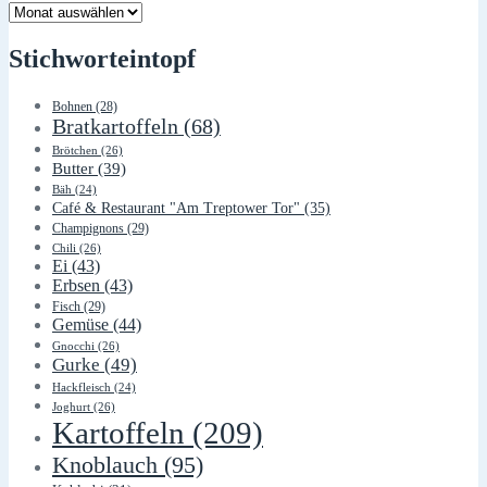
Lager
Stichworteintopf
Bohnen
(28)
Bratkartoffeln
(68)
Brötchen
(26)
Butter
(39)
Bäh
(24)
Café & Restaurant "Am Treptower Tor"
(35)
Champignons
(29)
Chili
(26)
Ei
(43)
Erbsen
(43)
Fisch
(29)
Gemüse
(44)
Gnocchi
(26)
Gurke
(49)
Hackfleisch
(24)
Joghurt
(26)
Kartoffeln
(209)
Knoblauch
(95)