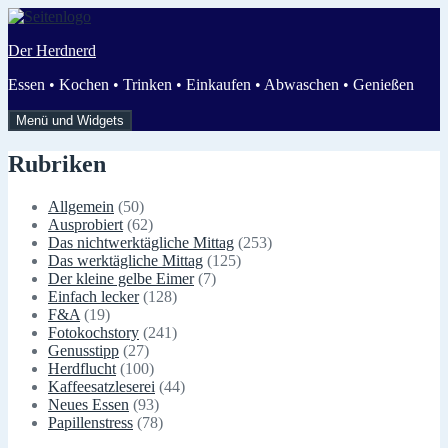
Zum
Inhalt
Der Herdnerd
springen
Essen • Kochen • Trinken • Einkaufen • Abwaschen • Genießen
Menü und Widgets
Rubriken
Allgemein
(50)
Ausprobiert
(62)
Das nichtwerktägliche Mittag
(253)
Das werktägliche Mittag
(125)
Der kleine gelbe Eimer
(7)
Einfach lecker
(128)
F&A
(19)
Fotokochstory
(241)
Genusstipp
(27)
Herdflucht
(100)
Kaffeesatzleserei
(44)
Neues Essen
(93)
Papillenstress
(78)