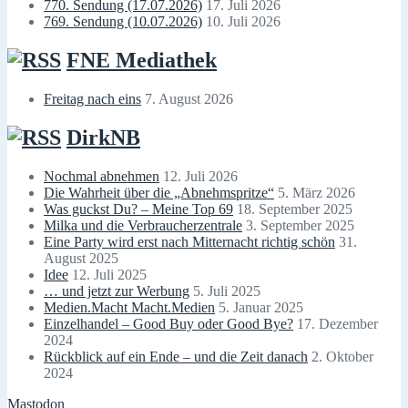
770. Sendung (17.07.2026)
17. Juli 2026
769. Sendung (10.07.2026)
10. Juli 2026
FNE Mediathek
Freitag nach eins
7. August 2026
DirkNB
Nochmal abnehmen
12. Juli 2026
Die Wahrheit über die „Abnehmspritze“
5. März 2026
Was guckst Du? – Meine Top 69
18. September 2025
Milka und die Verbraucherzentrale
3. September 2025
Eine Party wird erst nach Mitternacht richtig schön
31.
August 2025
Idee
12. Juli 2025
… und jetzt zur Werbung
5. Juli 2025
Medien.Macht Macht.Medien
5. Januar 2025
Einzelhandel – Good Buy oder Good Bye?
17. Dezember
2024
Rückblick auf ein Ende – und die Zeit danach
2. Oktober
2024
Mastodon