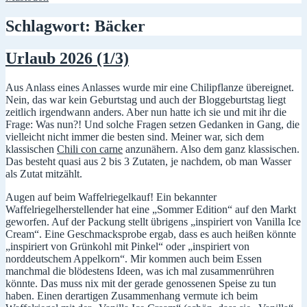
Schlagwort:
Bäcker
Urlaub 2026 (1/3)
Aus Anlass eines Anlasses wurde mir eine Chilipflanze übereignet.
Nein, das war kein Geburtstag und auch der Bloggeburtstag liegt
zeitlich irgendwann anders. Aber nun hatte ich sie und mit ihr die
Frage: Was nun?! Und solche Fragen setzen Gedanken in Gang, die
vielleicht nicht immer die besten sind. Meiner war, sich dem
klassischen
Chili con carne
anzunähern. Also dem ganz klassischen.
Das besteht quasi aus 2 bis 3 Zutaten, je nachdem, ob man Wasser
als Zutat mitzählt.
Augen auf beim Waffelriegelkauf! Ein bekannter
Waffelriegelherstellender hat eine „Sommer Edition“ auf den Markt
geworfen. Auf der Packung stellt übrigens „inspiriert von Vanilla Ice
Cream“. Eine Geschmacksprobe ergab, dass es auch heißen könnte
„inspiriert von Grünkohl mit Pinkel“ oder „inspiriert von
norddeutschem Appelkorn“. Mir kommen auch beim Essen
manchmal die blödestens Ideen, was ich mal zusammenrühren
könnte. Das muss nix mit der gerade genossenen Speise zu tun
haben. Einen derartigen Zusammenhang vermute ich beim