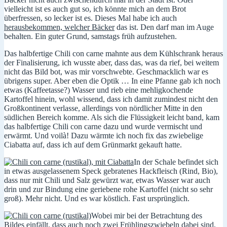
vielleicht ist es auch gut so, ich könnte mich an dem Brot
überfressen, so lecker ist es. Dieses Mal habe ich auch
herausbekommen, welcher Bäcker
das ist. Den darf man im Auge
behalten. Ein guter Grund, samstags früh aufzustehen.
Das halbfertige Chili con carne mahnte aus dem Kühlschrank heraus
der Finalisierung, ich wusste aber, dass das, was da rief, bei weitem
nicht das Bild bot, was mir vorschwebte. Geschmacklich war es
übrigens super. Aber eben die Optik … In eine Pfanne gab ich noch
etwas (Kaffeetasse?) Wasser und rieb eine mehligkochende
Kartoffel hinein, wohl wissend, dass ich damit zumindest nicht den
Großkontinent verlasse, allerdings von nördlicher Mitte in den
südlichen Bereich komme. Als sich die Flüssigkeit leicht band, kam
das halbfertige Chili con carne dazu und wurde vermischt und
erwärmt. Und voilà! Dazu wärmte ich noch fix das zwiebelige
Ciabatta auf, dass ich auf dem Grünmarkt gekauft hatte.
In der Schale befindet sich
in etwas ausgelassenem Speck gebratenes Hackfleisch (Rind, Bio),
dass nur mit Chili und Salz gewürzt war, etwas Wasser war auch
drin und zur Bindung eine geriebene rohe Kartoffel (nicht so sehr
groß). Mehr nicht. Und es war köstlich. Fast ursprünglich.
Wobei mir bei der Betrachtung des
Bildes einfällt, dass auch noch zwei Frühlingszwiebeln dabei sind,