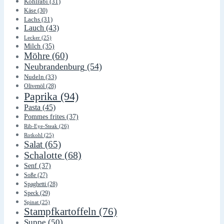
Kohlrabi
(31)
Käse
(30)
Lachs
(31)
Lauch
(43)
Lecker
(25)
Milch
(35)
Möhre
(60)
Neubrandenburg
(54)
Nudeln
(33)
Olivenöl
(28)
Paprika
(94)
Pasta
(45)
Pommes frites
(37)
Rib-Eye-Steak
(26)
Rotkohl
(25)
Salat
(65)
Schalotte
(68)
Senf
(37)
Soße
(27)
Spaghetti
(28)
Speck
(29)
Spinat
(25)
Stampfkartoffeln
(76)
Suppe
(50)