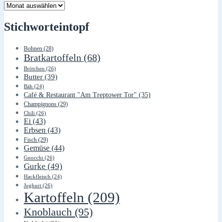
Lager
Stichworteintopf
Bohnen
(28)
Bratkartoffeln
(68)
Brötchen
(26)
Butter
(39)
Bäh
(24)
Café & Restaurant "Am Treptower Tor"
(35)
Champignons
(29)
Chili
(26)
Ei
(43)
Erbsen
(43)
Fisch
(29)
Gemüse
(44)
Gnocchi
(26)
Gurke
(49)
Hackfleisch
(24)
Joghurt
(26)
Kartoffeln
(209)
Knoblauch
(95)