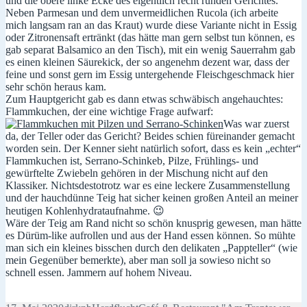
und die obere linke Ecke des eigentlich recht runden Gerichtes.
Neben Parmesan und dem unvermeidlichen Rucola (ich arbeite
mich langsam ran an das Kraut) wurde diese Variante nicht in Essig
oder Zitronensaft ertränkt (das hätte man gern selbst tun können, es
gab separat Balsamico an den Tisch), mit ein wenig Sauerrahm gab
es einen kleinen Säurekick, der so angenehm dezent war, dass der
feine und sonst gern im Essig untergehende Fleischgeschmack hier
sehr schön heraus kam.
Zum Hauptgericht gab es dann etwas schwäbisch angehauchtes:
Flammkuchen, der eine wichtige Frage aufwarf:
Was war zuerst
da, der Teller oder das Gericht? Beides schien füreinander gemacht
worden sein. Der Kenner sieht natürlich sofort, dass es kein „echter“
Flammkuchen ist, Serrano-Schinkeb, Pilze, Frühlings- und
gewürftelte Zwiebeln gehören in der Mischung nicht auf den
Klassiker. Nichtsdestotrotz war es eine leckere Zusammenstellung
und der hauchdünne Teig hat sicher keinen großen Anteil an meiner
heutigen Kohlenhydrataufnahme. 😉
Wäre der Teig am Rand nicht so schön knusprig gewesen, man hätte
es Dürüm-like aufrollen und aus der Hand essen können. So mühte
man sich ein kleines bisschen durch den delikaten „Pappteller“ (wie
mein Gegenüber bemerkte), aber man soll ja sowieso nicht so
schnell essen. Jammern auf hohem Niveau.