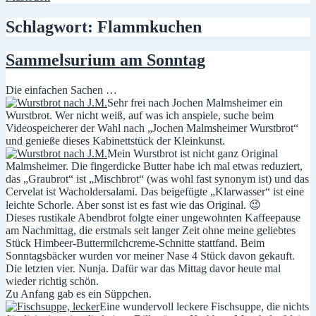
Schlagwort:
Flammkuchen
Sammelsurium am Sonntag
Die einfachen Sachen …
Sehr frei nach Jochen Malmsheimer ein
Wurstbrot. Wer nicht weiß, auf was ich anspiele, suche beim
Videospeicherer der Wahl nach „Jochen Malmsheimer Wurstbrot“
und genieße dieses Kabinettstück der Kleinkunst.
Mein Wurstbrot ist nicht ganz Original
Malmsheimer. Die fingerdicke Butter habe ich mal etwas reduziert,
das „Graubrot“ ist „Mischbrot“ (was wohl fast synonym ist) und das
Cervelat ist Wacholdersalami. Das beigefügte „Klarwasser“ ist eine
leichte Schorle. Aber sonst ist es fast wie das Original. 😉
Dieses rustikale Abendbrot folgte einer ungewohnten Kaffeepause
am Nachmittag, die erstmals seit langer Zeit ohne meine geliebtes
Stück Himbeer-Buttermilchcreme-Schnitte stattfand. Beim
Sonntagsbäcker wurden vor meiner Nase 4 Stück davon gekauft.
Die letzten vier. Nunja. Dafür war das Mittag davor heute mal
wieder richtig schön.
Zu Anfang gab es ein Süppchen.
Eine wundervoll leckere Fischsuppe, die nichts