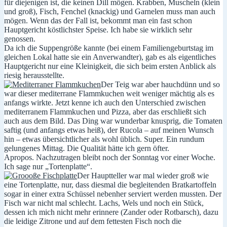
für diejenigen ist, die keinen Dill mögen. Krabben, Muscheln (klein
und groß), Fisch, Fenchel (knackig) und Garnelen muss man auch
mögen. Wenn das der Fall ist, bekommt man ein fast schon
Hauptgericht köstlichster Speise. Ich habe sie wirklich sehr
genossen.
Da ich die Suppengröße kannte (bei einem Familiengeburtstag im
gleichen Lokal hatte sie ein Anverwandter), gab es als eigentliches
Hauptgericht nur eine Kleinigkeit, die sich beim ersten Anblick als
riesig herausstellte.
Der Teig war aber hauchdünn und so
war dieser mediterrane Flammkuchen weit weniger mächtig als es
anfangs wirkte. Jetzt kenne ich auch den Unterschied zwischen
mediterranem Flammkuchen und Pizza, aber das erschließt sich
auch aus dem Bild. Das Ding war wunderbar knusprig, die Tomaten
saftig (und anfangs etwas heiß), der Rucola – auf meinen Wunsch
hin – etwas übersichtlicher als wohl üblich. Super. Ein rundum
gelungenes Mittag. Die Qualität hätte ich gern öfter.
Apropos. Nachzutragen bleibt noch der Sonntag vor einer Woche.
Ich sage nur „Tortenplatte“.
Der Hauptteller war mal wieder groß wie
eine Tortenplatte, nur, dass diesmal die begleitenden Bratkartoffeln
sogar in einer extra Schüssel nebenher serviert werden mussten. Der
Fisch war nicht mal schlecht. Lachs, Wels und noch ein Stück,
dessen ich mich nicht mehr erinnere (Zander oder Rotbarsch), dazu
die leidige Zitrone und auf dem fettesten Fisch noch die