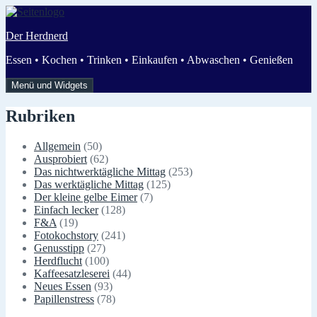
Zum
Inhalt
Der Herdnerd
springen
Essen • Kochen • Trinken • Einkaufen • Abwaschen • Genießen
Menü und Widgets
Rubriken
Allgemein
(50)
Ausprobiert
(62)
Das nichtwerktägliche Mittag
(253)
Das werktägliche Mittag
(125)
Der kleine gelbe Eimer
(7)
Einfach lecker
(128)
F&A
(19)
Fotokochstory
(241)
Genusstipp
(27)
Herdflucht
(100)
Kaffeesatzleserei
(44)
Neues Essen
(93)
Papillenstress
(78)