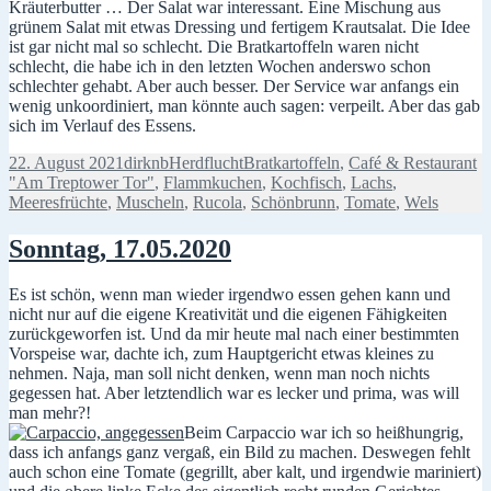
Kräuterbutter … Der Salat war interessant. Eine Mischung aus
grünem Salat mit etwas Dressing und fertigem Krautsalat. Die Idee
ist gar nicht mal so schlecht. Die Bratkartoffeln waren nicht
schlecht, die habe ich in den letzten Wochen anderswo schon
schlechter gehabt. Aber auch besser. Der Service war anfangs ein
wenig unkoordiniert, man könnte auch sagen: verpeilt. Aber das gab
sich im Verlauf des Essens.
Veröffentlicht
Autor
Kategorien
Schlagwörter
22. August 2021
dirknb
Herdflucht
Bratkartoffeln
,
Café & Restaurant
am
"Am Treptower Tor"
,
Flammkuchen
,
Kochfisch
,
Lachs
,
Meeresfrüchte
,
Muscheln
,
Rucola
,
Schönbrunn
,
Tomate
,
Wels
Sonntag, 17.05.2020
Es ist schön, wenn man wieder irgendwo essen gehen kann und
nicht nur auf die eigene Kreativität und die eigenen Fähigkeiten
zurückgeworfen ist. Und da mir heute mal nach einer bestimmten
Vorspeise war, dachte ich, zum Hauptgericht etwas kleines zu
nehmen. Naja, man soll nicht denken, wenn man noch nichts
gegessen hat. Aber letztendlich war es lecker und prima, was will
man mehr?!
Beim Carpaccio war ich so heißhungrig,
dass ich anfangs ganz vergaß, ein Bild zu machen. Deswegen fehlt
auch schon eine Tomate (gegrillt, aber kalt, und irgendwie mariniert)