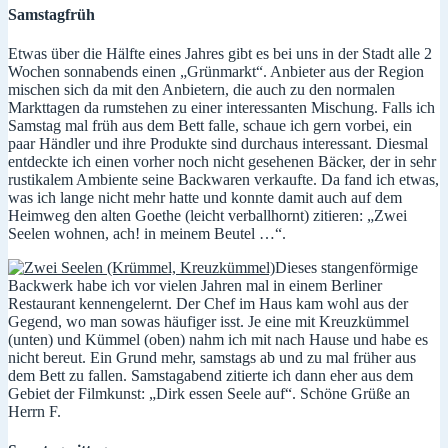
Samstagfrüh
Etwas über die Hälfte eines Jahres gibt es bei uns in der Stadt alle 2
Wochen sonnabends einen „Grünmarkt“. Anbieter aus der Region
mischen sich da mit den Anbietern, die auch zu den normalen
Markttagen da rumstehen zu einer interessanten Mischung. Falls ich
Samstag mal früh aus dem Bett falle, schaue ich gern vorbei, ein
paar Händler und ihre Produkte sind durchaus interessant. Diesmal
entdeckte ich einen vorher noch nicht gesehenen Bäcker, der in sehr
rustikalem Ambiente seine Backwaren verkaufte. Da fand ich etwas,
was ich lange nicht mehr hatte und konnte damit auch auf dem
Heimweg den alten Goethe (leicht verballhornt) zitieren: „Zwei
Seelen wohnen, ach! in meinem Beutel …“.
Dieses stangenförmige
Backwerk habe ich vor vielen Jahren mal in einem Berliner
Restaurant kennengelernt. Der Chef im Haus kam wohl aus der
Gegend, wo man sowas häufiger isst. Je eine mit Kreuzkümmel
(unten) und Kümmel (oben) nahm ich mit nach Hause und habe es
nicht bereut. Ein Grund mehr, samstags ab und zu mal früher aus
dem Bett zu fallen. Samstagabend zitierte ich dann eher aus dem
Gebiet der Filmkunst: „Dirk essen Seele auf“. Schöne Grüße an
Herrn F.