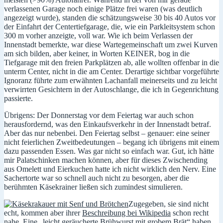
verlassenen Garage noch einige Plätze frei waren (was deutlich
angezeigt wurde), standen die schätzungsweise 30 bis 40 Autos vor
der Einfahrt der Centertiefgarage, die, wie ein Parkleitsystem schon
300 m vorher anzeigte, voll war. Wie ich beim Verlassen der
Innenstadt bemerkte, war diese Wartegemeinschaft um zwei Kurven
am sich bilden, aber keiner, in Worten KEINER, bog in die
Tiefgarage mit den freien Parkplätzen ab, alle wollten offenbar in die
unterm Center, nicht in die am Center. Derartige sichtbar vorgeführte
Ignoranz führte zum erwähnten Lachanfall meinerseits und zu leicht
verwirrten Gesichtern in der Autoschlange, die ich in Gegenrichtung
passierte.
Übrigens: Der Donnerstag vor dem Feiertag war auch schon
herausfordernd, was den Einkaufsverkehr in der Innenstadt betraf.
Aber das nur nebenbei. Den Feiertag selbst – genauer: eine seiner
nicht feierlichen Zweitbedeutungen – begang ich übrigens mit einem
dazu passenden Essen. Was gar nicht so einfach war. Gut, ich hätte
mir Palatschinken machen können, aber für dieses Zwischending
aus Omelett und Eierkuchen hatte ich nicht wirklich den Nerv. Eine
Sachertorte war so schnell auch nicht zu besorgen, aber die
berühmten Käsekrainer ließen sich zumindest simulieren.
Zugegeben, sie sind nicht
echt, kommen aber ihrer
Beschreibung bei Wikipedia
schon recht
nahe. Eine „leicht geräucherte Brühwurst mit grobem Brät“ haben