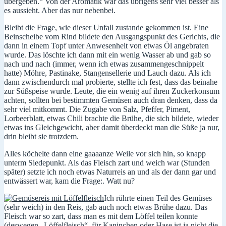
übergeben.“ Von der Aromatik war das übrigens sehr viel besser als
es aussieht. Aber das nur nebenbei.
Bleibt die Frage, wie dieser Unfall zustande gekommen ist. Eine
Beinscheibe vom Rind bildete den Ausgangspunkt des Gerichts, die
dann in einem Topf unter Anwesenheit von etwas Öl angebraten
wurde. Das löschte ich dann mit ein wenig Wasser ab und gab so
nach und nach (immer, wenn ich etwas zusammengeschnippelt
hatte) Möhre, Pastinake, Stangensellerie und Lauch dazu. Als ich
dann zwischendurch mal probierte, stellte ich fest, dass das beinahe
zur Süßspeise wurde. Leute, die ein wenig auf ihren Zuckerkonsum
achten, sollten bei bestimmten Gemüsen auch dran denken, dass da
sehr viel mitkommt. Die Zugabe von Salz, Pfeffer, Piment,
Lorbeerblatt, etwas Chili brachte die Brühe, die sich bildete, wieder
etwas ins Gleichgewicht, aber damit überdeckt man die Süße ja nur,
drin bleibt sie trotzdem.
Alles köchelte dann eine gaaaanze Weile vor sich hin, so knapp
unterm Siedepunkt. Als das Fleisch zart und weich war (Stunden
später) setzte ich noch etwas Naturreis an und als der dann gar und
entwässert war, kam die Frage:. Watt nu?
Ich rührte einen Teil des Gemüses
(sehr weich) in den Reis, gab auch noch etwas Brühe dazu. Das
Fleisch war so zart, dass man es mit dem Löffel teilen konnte
(deswegen „Löffelfleisch“, für Kaninchen oder Hase ist ja nicht die