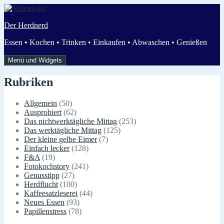
Zum
Inhalt
Der Herdnerd
springen
Essen • Kochen • Trinken • Einkaufen • Abwaschen • Genießen
Menü und Widgets
Rubriken
Allgemein
(50)
Ausprobiert
(62)
Das nichtwerktägliche Mittag
(253)
Das werktägliche Mittag
(125)
Der kleine gelbe Eimer
(7)
Einfach lecker
(128)
F&A
(19)
Fotokochstory
(241)
Genusstipp
(27)
Herdflucht
(100)
Kaffeesatzleserei
(44)
Neues Essen
(93)
Papillenstress
(78)