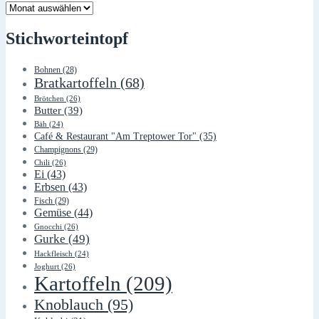
Lager
Stichworteintopf
Bohnen
(28)
Bratkartoffeln
(68)
Brötchen
(26)
Butter
(39)
Bäh
(24)
Café & Restaurant "Am Treptower Tor"
(35)
Champignons
(29)
Chili
(26)
Ei
(43)
Erbsen
(43)
Fisch
(29)
Gemüse
(44)
Gnocchi
(26)
Gurke
(49)
Hackfleisch
(24)
Joghurt
(26)
Kartoffeln
(209)
Knoblauch
(95)