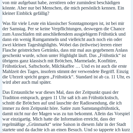
von mir aufgebaut habe, zerstören oder zumindest beschädigen
könnte. Aber nur bei Menschen, die mich persönlich kennen. Ein
kleiner Einblick gefällig?
Was für viele Leute ein klassischer Sonntagmorgen ist, ist bei mir
der Samstag. Per se keine Verpflichtungen, deswegen die Chance
zum Ausschlafen mit anschließendem ausgiebigem Frühstück und
dann ein wenig Rumgammeln und vielleicht auch noch ein oder
zwei kleinen Tageshighlights. Wobei das (teilweise) leeren einer
Flasche geistreichen Getränks, dass mir mal aus gegebenem Anlass
geschenkt wurde, schon unter Highlight läuft. Das „Frühstück“ ist
übrigens ganz klassisch mit Brötchen, Marmelade, Konfitüre,
Frühstücksei, Saftschorle, Milchkaffee … Und es ist auch die erste
Mahlzeit des Tages, insofern stimmt der verwendete Begriff. Einzig
die Uhrzeit spricht gegen „Frühstück“. Standard ist ab ca. 11 Uhr, es
wird aber auch mal später.
Das Erstaunliche war dieses Mal, dass der Zeitpunkt quasi der
Tradition entsprach, gegen 11 Uhr saß ich am Frühstückstisch,
schnitt die Brötchen auf und lauschte der Radiosendung, die ich
immer zu dem Zeitpunkt höre. Satire zum Samstangsfrühstück,
damit nicht nur der Magen was zu tun bekommt. Allein das Vorspiel
war einzigartig. Mich hatte die Information erreicht, dass der
regelmäßige „Grünmarkt“ seine Saison in diesem Jahr in der Stadt
startete und da dachte ich an einen Besuch. Und so tapperte ich kurz