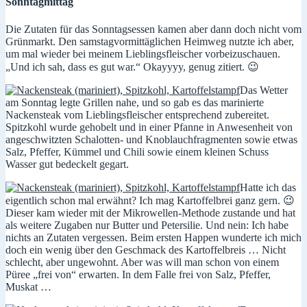
Sonntagmittag
Die Zutaten für das Sonntagsessen kamen aber dann doch nicht vom
Grünmarkt. Den samstagvormittäglichen Heimweg nutzte ich aber,
um mal wieder bei meinem Lieblingsfleischer vorbeizuschauen.
„Und ich sah, dass es gut war.“ Okayyyy, genug zitiert. 😉
Das Wetter
am Sonntag legte Grillen nahe, und so gab es das marinierte
Nackensteak vom Lieblingsfleischer entsprechend zubereitet.
Spitzkohl wurde gehobelt und in einer Pfanne in Anwesenheit von
angeschwitzten Schalotten- und Knoblauchfragmenten sowie etwas
Salz, Pfeffer, Kümmel und Chili sowie einem kleinen Schuss
Wasser gut bedeckelt gegart.
Hatte ich das
eigentlich schon mal erwähnt? Ich mag Kartoffelbrei ganz gern. 😉
Dieser kam wieder mit der Mikrowellen-Methode zustande und hat
als weitere Zugaben nur Butter und Petersilie. Und nein: Ich habe
nichts an Zutaten vergessen. Beim ersten Happen wunderte ich mich
doch ein wenig über den Geschmack des Kartoffelbreis … Nicht
schlecht, aber ungewohnt. Aber was will man schon von einem
Püree „frei von“ erwarten. In dem Falle frei von Salz, Pfeffer,
Muskat …