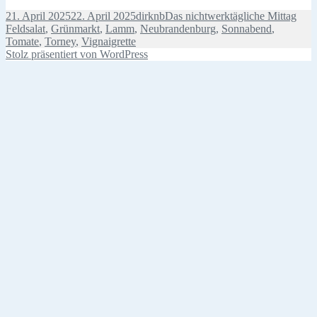
Veröffentlicht
Autor
Kategorien
Schl
21. April 2025
22. April 2025
dirknb
Das nichtwerktägliche Mittag
am
Feldsalat
,
Grünmarkt
,
Lamm
,
Neubrandenburg
,
Sonnabend
,
Tomate
,
Torney
,
Vignaigrette
Stolz präsentiert von WordPress