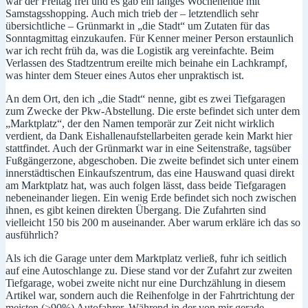
war der Freitag frei und es gab ein langes Wochenende mit
Samstagsshopping. Auch mich trieb der – letztendlich sehr
übersichtliche – Grünmarkt in „die Stadt“ um Zutaten für das
Sonntagmittag einzukaufen. Für Kenner meiner Person erstaunlich
war ich recht früh da, was die Logistik arg vereinfachte. Beim
Verlassen des Stadtzentrum ereilte mich beinahe ein Lachkrampf,
was hinter dem Steuer eines Autos eher unpraktisch ist.
An dem Ort, den ich „die Stadt“ nenne, gibt es zwei Tiefgaragen
zum Zwecke der Pkw-Abstellung. Die erste befindet sich unter dem
„Marktplatz“, der den Namen temporär zur Zeit nicht wirklich
verdient, da Dank Eishallenaufstellarbeiten gerade kein Markt hier
stattfindet. Auch der Grünmarkt war in eine Seitenstraße, tagsüber
Fußgängerzone, abgeschoben. Die zweite befindet sich unter einem
innerstädtischen Einkaufszentrum, das eine Hauswand quasi direkt
am Marktplatz hat, was auch folgen lässt, dass beide Tiefgaragen
nebeneinander liegen. Ein wenig Erde befindet sich noch zwischen
ihnen, es gibt keinen direkten Übergang. Die Zufahrten sind
vielleicht 150 bis 200 m auseinander. Aber warum erkläre ich das so
ausführlich?
Als ich die Garage unter dem Marktplatz verließ, fuhr ich seitlich
auf eine Autoschlange zu. Diese stand vor der Zufahrt zur zweiten
Tiefgarage, wobei zweite nicht nur eine Durchzählung in diesem
Artikel war, sondern auch die Reihenfolge in der Fahrtrichtung der
meisten (>90%) Autofahrer. Während in der von mir gerade