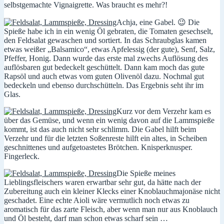
selbstgemachte Vignaigrette. Was braucht es mehr?!
Achja, eine Gabel. 😉 Die
Spieße habe ich in ein wenig Öl gebraten, die Tomaten gesechselt,
den Feldsalat gewaschen und sortiert. In das Schraubglas kamen
etwas weißer „Balsamico“, etwas Apfelessig (der gute), Senf, Salz,
Pfeffer, Honig. Dann wurde das erste mal zwechs Auflösung des
auflösbaren gut bedeckelt geschüttelt. Dann kam moch das gute
Rapsöl und auch etwas vom guten Olivenöl dazu. Nochmal gut
bedeckeln und ebenso durchschütteln. Das Ergebnis seht ihr im
Glas.
Kurz vor dem Verzehr kam es
über das Gemüse, und wenn ein wenig davon auf die Lammspieße
kommt, ist das auch nicht sehr schlimm. Die Gabel hilft beim
Verzehr und für die letzten Soßenreste hilft ein altes, in Scheiben
geschnittenes und aufgetoastetes Brötchen. Knisperknusper.
Fingerleck.
Die Spieße meines
Lieblingsfleischers waren erwartbar sehr gut, da hätte nach der
Zubereitung auch ein kleiner Klecks einer Knoblauchmajonäse nicht
geschadet. Eine echte Aioli wäre vermutlich noch etwas zu
aromatisch für das zarte Fleisch, aber wenn man nur aus Knoblauch
und Öl besteht, darf man schon etwas scharf sein …