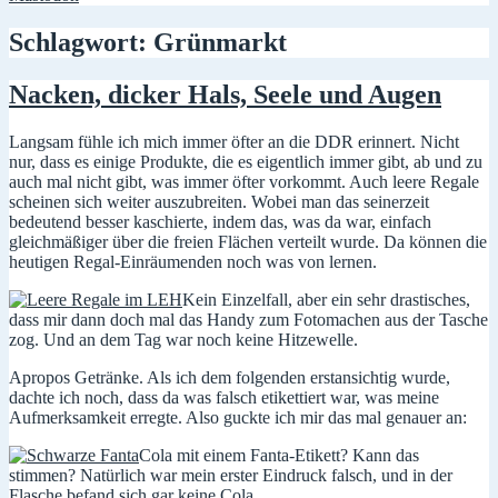
Schlagwort:
Grünmarkt
Nacken, dicker Hals, Seele und Augen
Langsam fühle ich mich immer öfter an die DDR erinnert. Nicht
nur, dass es einige Produkte, die es eigentlich immer gibt, ab und zu
auch mal nicht gibt, was immer öfter vorkommt. Auch leere Regale
scheinen sich weiter auszubreiten. Wobei man das seinerzeit
bedeutend besser kaschierte, indem das, was da war, einfach
gleichmäßiger über die freien Flächen verteilt wurde. Da können die
heutigen Regal-Einräumenden noch was von lernen.
Kein Einzelfall, aber ein sehr drastisches,
dass mir dann doch mal das Handy zum Fotomachen aus der Tasche
zog. Und an dem Tag war noch keine Hitzewelle.
Apropos Getränke. Als ich dem folgenden erstansichtig wurde,
dachte ich noch, dass da was falsch etikettiert war, was meine
Aufmerksamkeit erregte. Also guckte ich mir das mal genauer an:
Cola mit einem Fanta-Etikett? Kann das
stimmen? Natürlich war mein erster Eindruck falsch, und in der
Flasche befand sich gar keine Cola.