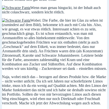
Wenn man genau hinguckt, ist der Inhalt auch
nicht colaschwarz, sondern leicht rötlich.
Wobei: Die Farbe, die hier im Glas zu sehen ist
(zumindest auf dem Bild), bekomme ich auch mit Cola hin. Also,
wie gesagt, es war etwas rötlich. Interessant schien es zu sein,
geschmacklich gings. Es ist schon erstaunlich, was man mit
Aromastoffen so alles hinbekommt mittlerweile. Von den
geschmacksgebenden Früchten war nix enthalten (steht ja auch
„Geschmack“ auf dem Etikett, was immer bedeutet, dass nur
Aromastoffe drin sind). An Früchten waren drin (als Konzentrate)
Zitronensaft, Karotte und Schwarze Johannisbeere. Letztere beide
für die Farbe, ansonsten zahlenmäßig viel Kram und eine
Kombination aus Zucker und Süßstoffen. Auf diese Kombination
werden wir uns künftig – Zuckersteuer sei dank – einstellen müssen.
Naja, wobei mich das – bezogen auf dieses Produkt bzw. die Marke
– nicht weiter anficht. Da ich seit Jahren nur schorlefizierte Limos
trinke, muss ich da ein wenig auf Qualität achten. Mit den Limos der
Marke funktioniert das nicht und ich habe sie deshalb sowieso nicht
im Portfolio. Sollten die von mir bevorzugten Limos auch diesen
Weg einschlagen, wird eben nur noch Direktsaft oder Fruchtsaft
verschorlt. Mache ich jetzt der Abwechslung wegen auch schon.