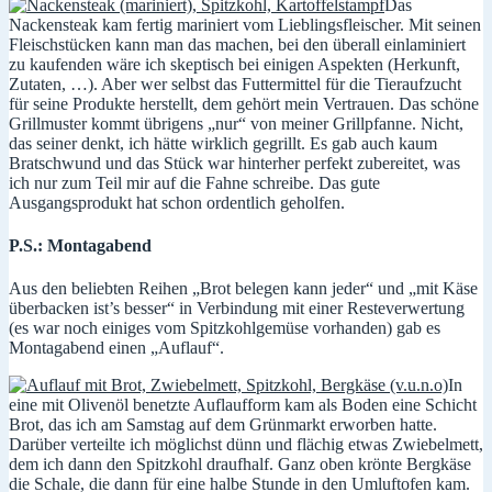
Das
Nackensteak kam fertig mariniert vom Lieblingsfleischer. Mit seinen
Fleischstücken kann man das machen, bei den überall einlaminiert
zu kaufenden wäre ich skeptisch bei einigen Aspekten (Herkunft,
Zutaten, …). Aber wer selbst das Futtermittel für die Tieraufzucht
für seine Produkte herstellt, dem gehört mein Vertrauen. Das schöne
Grillmuster kommt übrigens „nur“ von meiner Grillpfanne. Nicht,
das seiner denkt, ich hätte wirklich gegrillt. Es gab auch kaum
Bratschwund und das Stück war hinterher perfekt zubereitet, was
ich nur zum Teil mir auf die Fahne schreibe. Das gute
Ausgangsprodukt hat schon ordentlich geholfen.
P.S.: Montagabend
Aus den beliebten Reihen „Brot belegen kann jeder“ und „mit Käse
überbacken ist’s besser“ in Verbindung mit einer Resteverwertung
(es war noch einiges vom Spitzkohlgemüse vorhanden) gab es
Montagabend einen „Auflauf“.
In
eine mit Olivenöl benetzte Auflaufform kam als Boden eine Schicht
Brot, das ich am Samstag auf dem Grünmarkt erworben hatte.
Darüber verteilte ich möglichst dünn und flächig etwas Zwiebelmett,
dem ich dann den Spitzkohl draufhalf. Ganz oben krönte Bergkäse
die Schale, die dann für eine halbe Stunde in den Umluftofen kam.