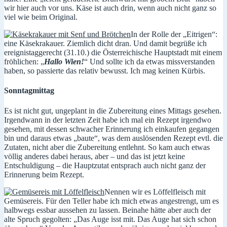
wir hier auch vor uns. Käse ist auch drin, wenn auch nicht ganz so
viel wie beim Original.
In der Rolle der „Eitrigen“:
eine Käsekrakauer. Ziemlich dicht dran. Und damit begrüße ich
ereignistaggerecht (31.10.) die Österreichische Hauptstadt mit einem
fröhlichen: „
Hallo Wien!
“ Und sollte ich da etwas missverstanden
haben, so passierte das relativ bewusst. Ich mag keinen Kürbis.
Sonntagmittag
Es ist nicht gut, ungeplant in die Zubereitung eines Mittags gesehen.
Irgendwann in der letzten Zeit habe ich mal ein Rezept irgendwo
gesehen, mit dessen schwacher Erinnerung ich einkaufen gegangen
bin und daraus etwas „baute“, was dem auslösenden Rezept evtl. die
Zutaten, nicht aber die Zubereitung entlehnt. So kam auch etwas
völlig anderes dabei heraus, aber – und das ist jetzt keine
Entschuldigung – die Hauptzutat entsprach auch nicht ganz der
Erinnerung beim Rezept.
Nennen wir es Löffelfleisch mit
Gemüsereis. Für den Teller habe ich mich etwas angestrengt, um es
halbwegs essbar aussehen zu lassen. Beinahe hätte aber auch der
alte Spruch gegolten: „Das Auge isst mit. Das Auge hat sich schon