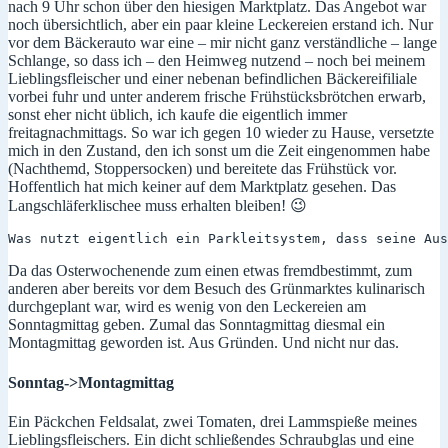
nach 9 Uhr schon über den hiesigen Marktplatz. Das Angebot war
noch übersichtlich, aber ein paar kleine Leckereien erstand ich. Nur
vor dem Bäckerauto war eine – mir nicht ganz verständliche – lange
Schlange, so dass ich – den Heimweg nutzend – noch bei meinem
Lieblingsfleischer und einer nebenan befindlichen Bäckereifiliale
vorbei fuhr und unter anderem frische Frühstücksbrötchen erwarb,
sonst eher nicht üblich, ich kaufe die eigentlich immer
freitagnachmittags. So war ich gegen 10 wieder zu Hause, versetzte
mich in den Zustand, den ich sonst um die Zeit eingenommen habe
(Nachthemd, Stoppersocken) und bereitete das Frühstück vor.
Hoffentlich hat mich keiner auf dem Marktplatz gesehen. Das
Langschläferklischee muss erhalten bleiben! 😉
Was nutzt eigentlich ein Parkleitsystem, dass seine Aus
Da das Osterwochenende zum einen etwas fremdbestimmt, zum
anderen aber bereits vor dem Besuch des Grünmarktes kulinarisch
durchgeplant war, wird es wenig von den Leckereien am
Sonntagmittag geben. Zumal das Sonntagmittag diesmal ein
Montagmittag geworden ist. Aus Gründen. Und nicht nur das.
Sonntag->Montagmittag
Ein Päckchen Feldsalat, zwei Tomaten, drei Lammspieße meines
Lieblingsfleischers. Ein dicht schließendes Schraubglas und eine