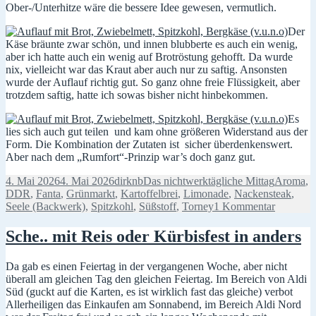
Ober-/Unterhitze wäre die bessere Idee gewesen, vermutlich.
Der
Käse bräunte zwar schön, und innen blubberte es auch ein wenig,
aber ich hatte auch ein wenig auf Brotröstung gehofft. Da wurde
nix, vielleicht war das Kraut aber auch nur zu saftig. Ansonsten
wurde der Auflauf richtig gut. So ganz ohne freie Flüssigkeit, aber
trotzdem saftig, hatte ich sowas bisher nicht hinbekommen.
Es
lies sich auch gut teilen und kam ohne größeren Widerstand aus der
Form. Die Kombination der Zutaten ist sicher überdenkenswert.
Aber nach dem „Rumfort“-Prinzip war’s doch ganz gut.
Veröffentlicht
Autor
Kategorien
Schlagwö
4. Mai 2026
4. Mai 2026
dirknb
Das nichtwerktägliche Mittag
Aroma
,
am
DDR
,
Fanta
,
Grünmarkt
,
Kartoffelbrei
,
Limonade
,
Nackensteak
,
zu
Seele (Backwerk)
,
Spitzkohl
,
Süßstoff
,
Torney
1 Kommentar
Nacken,
dicker
Sche.. mit Reis oder Kürbisfest in anders
Hals,
Seele
Da gab es einen Feiertag in der vergangenen Woche, aber nicht
und
überall am gleichen Tag den gleichen Feiertag. Im Bereich von Aldi
Augen
Süd (guckt auf die Karten, es ist wirklich fast das gleiche) verbot
Allerheiligen das Einkaufen am Sonnabend, im Bereich Aldi Nord