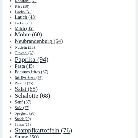
Kohlrabi
(31)
Käse
(30)
Lachs
(31)
Lauch
(43)
Lecker
(25)
Milch
(35)
Möhre
(60)
Neubrandenburg
(54)
Nudeln
(33)
Olivenöl
(28)
Paprika
(94)
Pasta
(45)
Pommes frites
(37)
Rib-Eye-Steak
(26)
Rotkohl
(25)
Salat
(65)
Schalotte
(68)
Senf
(37)
Soße
(27)
Spaghetti
(28)
Speck
(29)
Spinat
(25)
Stampfkartoffeln
(76)
Suppe
(50)