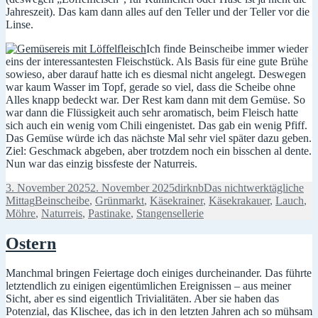
Jahreszeit). Das kam dann alles auf den Teller und der Teller vor die
Linse.
Ich finde Beinscheibe immer wieder
eins der interessantesten Fleischstück. Als Basis für eine gute Brühe
sowieso, aber darauf hatte ich es diesmal nicht angelegt. Deswegen
war kaum Wasser im Topf, gerade so viel, dass die Scheibe ohne
Alles knapp bedeckt war. Der Rest kam dann mit dem Gemüse. So
war dann die Flüssigkeit auch sehr aromatisch, beim Fleisch hatte
sich auch ein wenig vom Chili eingenistet. Das gab ein wenig Pfiff.
Das Gemüse würde ich das nächste Mal sehr viel später dazu geben.
Ziel: Geschmack abgeben, aber trotzdem noch ein bisschen al dente.
Nun war das einzig bissfeste der Naturreis.
Veröffentlicht
Autor
Kategorien
3. November 2025
2. November 2025
dirknb
Das nichtwerktägliche
am
Schlagwörter
Mittag
Beinscheibe
,
Grünmarkt
,
Käsekrainer
,
Käsekrakauer
,
Lauch
,
Möhre
,
Naturreis
,
Pastinake
,
Stangensellerie
Ostern
Manchmal bringen Feiertage doch einiges durcheinander. Das führte
letztendlich zu einigen eigentümlichen Ereignissen – aus meiner
Sicht, aber es sind eigentlich Trivialitäten. Aber sie haben das
Potenzial, das Klischee, das ich in den letzten Jahren ach so mühsam