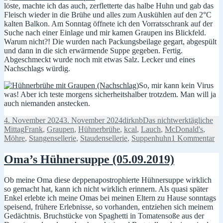
löste, machte ich das auch, zerfletterte das halbe Huhn und gab das
Fleisch wieder in die Brühe und alles zum Auskühlen auf den 2°C
kalten Balkon. Am Sonntag öffnete ich den Vorratsschrank auf der
Suche nach einer Einlage und mir kamen Graupen ins Blickfeld.
Warum nicht?! Die wurden nach Packungsbeilage gegart, abgespült
und dann in die sich erwärmende Suppe gegeben. Fertig.
Abgeschmeckt wurde noch mit etwas Salz. Lecker und eines
Nachschlags würdig.
So, mir kann kein Virus
was! Aber ich teste morgens sicherheitshalber trotzdem. Man will ja
auch niemanden anstecken.
Veröffentlicht
Autor
Kategorien
4. November 2024
3. November 2024
dirknb
Das nichtwerktägliche
am
Schlagwörter
Mittag
Frank
,
Graupen
,
Hühnerbrühe
,
kcal
,
Lauch
,
McDonald's
,
zu
Möhre
,
Stangensellerie
,
Staudensellerie
,
Suppenhuhn
1 Kommentar
Es
ist
Oma’s Hühnersuppe (05.09.2019)
no
Su
Ob meine Oma diese deppenapostrophierte Hühnersuppe wirklich
da
so gemacht hat, kann ich nicht wirklich erinnern. Als quasi später
Enkel erlebte ich meine Omas bei meinen Eltern zu Hause sonntags
speisend, frühere Erlebnisse, so vorhanden, entziehen sich meinem
Gedächtnis. Bruchstücke von Spaghetti in Tomatensoße aus der