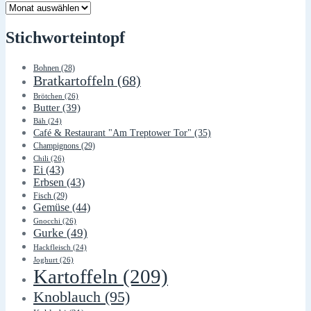
Lager
Stichworteintopf
Bohnen
(28)
Bratkartoffeln
(68)
Brötchen
(26)
Butter
(39)
Bäh
(24)
Café & Restaurant "Am Treptower Tor"
(35)
Champignons
(29)
Chili
(26)
Ei
(43)
Erbsen
(43)
Fisch
(29)
Gemüse
(44)
Gnocchi
(26)
Gurke
(49)
Hackfleisch
(24)
Joghurt
(26)
Kartoffeln
(209)
Knoblauch
(95)