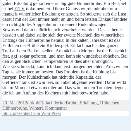
guten Erkältung gehört eine richtig gute Hühnerbrühe. Ein Beispiel
ist bei
EiTV
dokumentiert. Dieser Genuss wurde mir aber nun
mangels winterlicher Erkältung entzogen. So steigerte sich die Lust
darauf mit der Zeit immer mehr an und beim letzten Einkauf landete
ein richtig tolles Suppenhuhn in meinem Einkaufswagen.
Sowas will dann natürlich auch verarbeitet werden. Das ist heute
passiert und dabei stellte sich der zweite Nachteil des winterlichen
Entzugs der Hühnerbrühe heraus: In der kalten Jahreszeit ist das
Entfetten der Brühe ein Kinderspiel. Einfach nachts den ganzen
Topf auf den Balkon stellen. Am nächsten Morgen ist die Fettschicht
fest, ggf. sogar gefroren, und man kann sie wunderbar abheben. Bei
den augenblicklichen Temperaturen ist dies aber unmöglich.
Wie sie schmeckt, kann ich dann erst morgen berichten. Am zweiten
Tag ist sie immer am besten. Das Problem ist die Kühlung bis
morgen. Der Kühlschrank hat nicht die Kapazität, der
Gefrierschrank ist zwar leer, soll aber abgetaut werden. Dafür wirkt
sie im Moment etwas mediterran. Das wird an den Tomaten liegen,
die ich am Anfang des Kochens mit hineingeworfen habe.
Veröffentlicht
Autor
Kategorien
Schlagwörter
20. Mai 2012
dirknb
Einfach lecker
Brühe
,
Erkältung
,
Hühnchen
,
am
zu
Hühnerbrühe
,
Winter
1 Kommentar
Eigentlich
Stolz präsentiert von WordPress
passt
nichts