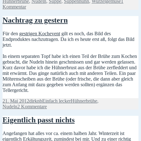
am
Hühnerbrühe
,
Nudeln
,
Suppe
,
Suppenhuhn
,
Wurzelgemüse
1
zu
Kommentar
Zeit
bringt
Nachtrag zu gestern
Geschmack
Für den
gestrigen Kochevent
gilt es noch, das Bild des
Endproduktes nachzutragen. Da ich es heute erst aß, folgt das Bild
jetzt.
In einem separaten Topf habe ich einen Teil der Brühe zum Kochen
gebracht, die Nudeln hinein geschmissen und gar werden gelassen.
Kurz davor habe ich die Hühnerbrust aus der Brühe zerfleddert und
mit erwärmt. Das ginge natürlich auch mit anderen Teilen. Ein paar
Möhrenscheiben aus der Brühe (oder frische, die dann aber gleich
zum Anfang mit dazu gegeben werden sollten) ergänzen das
Tellergericht.
Veröffentlicht
Autor
Kategorien
Schlagwörter
21. Mai 2012
dirknb
Einfach lecker
Hühnerbrühe
,
am
zu
Nudeln
2 Kommentare
Nachtrag
zu
Eigentlich passt nichts
gestern
Angefangen hat alles vor ca. einem halben Jahr. Winterzeit ist
eigentlich Erkältungszeit, zumindest bei mir. Und zu einer richtig