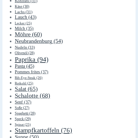
Kohlrabi
(31)
Käse
(30)
Lachs
(31)
Lauch
(43)
Lecker
(25)
Milch
(35)
Möhre
(60)
Neubrandenburg
(54)
Nudeln
(33)
Olivenöl
(28)
Paprika
(94)
Pasta
(45)
Pommes frites
(37)
Rib-Eye-Steak
(26)
Rotkohl
(25)
Salat
(65)
Schalotte
(68)
Senf
(37)
Soße
(27)
Spaghetti
(28)
Speck
(29)
Spinat
(25)
Stampfkartoffeln
(76)
Suppe
(50)