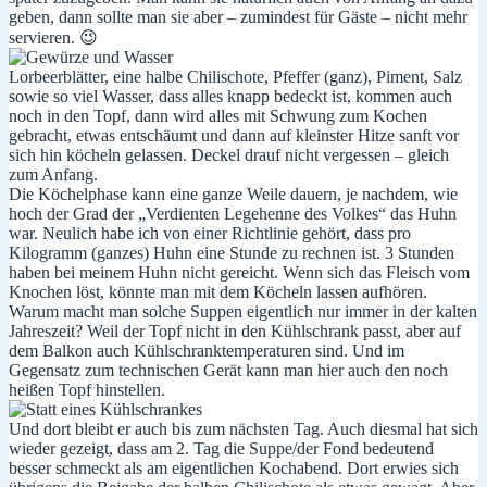
geben, dann sollte man sie aber – zumindest für Gäste – nicht mehr
servieren. 😉
Lorbeerblätter, eine halbe Chilischote, Pfeffer (ganz), Piment, Salz
sowie so viel Wasser, dass alles knapp bedeckt ist, kommen auch
noch in den Topf, dann wird alles mit Schwung zum Kochen
gebracht, etwas entschäumt und dann auf kleinster Hitze sanft vor
sich hin köcheln gelassen. Deckel drauf nicht vergessen – gleich
zum Anfang.
Die Köchelphase kann eine ganze Weile dauern, je nachdem, wie
hoch der Grad der „Verdienten Legehenne des Volkes“ das Huhn
war. Neulich habe ich von einer Richtlinie gehört, dass pro
Kilogramm (ganzes) Huhn eine Stunde zu rechnen ist. 3 Stunden
haben bei meinem Huhn nicht gereicht. Wenn sich das Fleisch vom
Knochen löst, könnte man mit dem Köcheln lassen aufhören.
Warum macht man solche Suppen eigentlich nur immer in der kalten
Jahreszeit? Weil der Topf nicht in den Kühlschrank passt, aber auf
dem Balkon auch Kühlschranktemperaturen sind. Und im
Gegensatz zum technischen Gerät kann man hier auch den noch
heißen Topf hinstellen.
Und dort bleibt er auch bis zum nächsten Tag. Auch diesmal hat sich
wieder gezeigt, dass am 2. Tag die Suppe/der Fond bedeutend
besser schmeckt als am eigentlichen Kochabend. Dort erwies sich