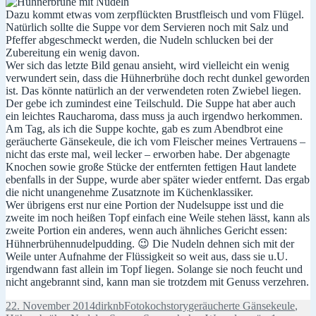
Dazu kommt etwas vom zerpflückten Brustfleisch und vom Flügel.
Natürlich sollte die Suppe vor dem Servieren noch mit Salz und
Pfeffer abgeschmeckt werden, die Nudeln schlucken bei der
Zubereitung ein wenig davon.
Wer sich das letzte Bild genau ansieht, wird vielleicht ein wenig
verwundert sein, dass die Hühnerbrühe doch recht dunkel geworden
ist. Das könnte natürlich an der verwendeten roten Zwiebel liegen.
Der gebe ich zumindest eine Teilschuld. Die Suppe hat aber auch
ein leichtes Raucharoma, dass muss ja auch irgendwo herkommen.
Am Tag, als ich die Suppe kochte, gab es zum Abendbrot eine
geräucherte Gänsekeule, die ich vom Fleischer meines Vertrauens –
nicht das erste mal, weil lecker – erworben habe. Der abgenagte
Knochen sowie große Stücke der entfernten fettigen Haut landete
ebenfalls in der Suppe, wurde aber später wieder entfernt. Das ergab
die nicht unangenehme Zusatznote im Küchenklassiker.
Wer übrigens erst nur eine Portion der Nudelsuppe isst und die
zweite im noch heißen Topf einfach eine Weile stehen lässt, kann als
zweite Portion ein anderes, wenn auch ähnliches Gericht essen:
Hühnerbrühennudelpudding. 😉 Die Nudeln dehnen sich mit der
Weile unter Aufnahme der Flüssigkeit so weit aus, dass sie u.U.
irgendwann fast allein im Topf liegen. Solange sie noch feucht und
nicht angebrannt sind, kann man sie trotzdem mit Genuss verzehren.
Veröffentlicht
Autor
Kategorien
Schlagwörter
22. November 2014
dirknb
Fotokochstory
geräucherte Gänsekeule
,