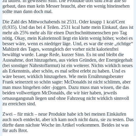
zu laufen. In gewissem Sinn. Die Produkte dort sind zwar alle so
gebaut, dass man kein Messer braucht, aber ein wenig hineinsehen
sollte man dann doch mal.
Die Zahl des Mittwochabends ist 2531. Oder knapp 1 kcal/Cent
(0,935). Und das bei 4 Teilen. 2531 kcal hatte mein Einkauf, dass ist
mehr als 25% mehr als für einen Durchschnittsmenschen pro Tag
nötig. Okay, mein Kaloriensoll liegt ein klein wenig höher, wobei es
besser wäre, wenn es niedriger läge. Und, es war die erste „richtige“
Mahlzeit des Tages, wenngleich der vorher nicht kalorienfrei
bewältigt wurde. Lange Rede, kurzer Sinn. Es ist und bleibt die
Ausnahme, dort hinzugehen, aus vielen Gründen, der Energiegehalt
(bei sonstiger Nährstoffarmut) ist ein weiterer. Nichts wirklich neues
als Erkenntnis, aber schön, es mal selbst erlebt zu haben. Und es
wäre besser, wirklich hinzugehen. Wie mein Ernährungsberater
Frank seinerzeit so schön sagte: McDonalds ist nicht schlimm, aber
man muss hingehen oder -joggen. Dazu muss man wissen, die das
beiden vollwertigen McDonalds, die wir hier haben, jeweils
ortsausgangsnah liegen und ohne Fahrzeug nicht wirklich sinnvoll
zu erreichen sind.
Zwei – für mich – neue Produkte habe ich bei meinen Einkäufen
auch noch entdeckt, aber ich kam noch nicht dazu, sie zu testen. Das
dürfte dann nächste Woche im Artikel vorkommen. Beides ist was
für aufs Brot.