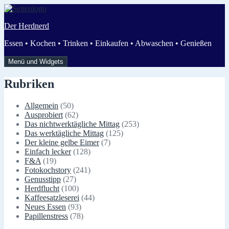
Zum
Inhalt
Der Herdnerd
springen
Essen • Kochen • Trinken • Einkaufen • Abwaschen • Genießen
Menü und Widgets
Rubriken
Allgemein
(50)
Ausprobiert
(62)
Das nichtwerktägliche Mittag
(253)
Das werktägliche Mittag
(125)
Der kleine gelbe Eimer
(7)
Einfach lecker
(128)
F&A
(19)
Fotokochstory
(241)
Genusstipp
(27)
Herdflucht
(100)
Kaffeesatzleserei
(44)
Neues Essen
(93)
Papillenstress
(78)