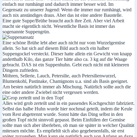
einfach nur rumhängt und dadurch immer besser wird. Im
Gegensatz zu unserer Jugend: Wenn die immer nur rumhängt, wird
auch nix anständiges draus. Aber das ist eine andere Baustelle.
Eine gute Suppe/Brühe braucht auch ihre Zeit. Aber viel Arbeit
macht sie eigentlich nicht. Wesentliche Basis ist immer das
sogenannte Suppengrün.
Eine schöne Brühe lebt aber auch nicht nur vom Wurzelgemüse
allein. So hat sich auf diesem Bild auch noch ein halber
Suppengockel versteckt. Dieser hatte allein ein Gewicht von knapp
anderthalb Kilo, das ganze Tier hätte also ca. 3 kg auf die Waage
gebracht. DAS ist ein Suppenhuhn. Gebt euch nicht mit kleineren
Dingern zufrieden.
Möhren, Sellerie, Lauch, Petersilie, auch Petersilienwurzel,
Blumenkohl, Pastinake, Chamignons u.a. sind als Basis geeignet.
Am besten natürlich immer als Mischung. Natürlich sollte auch die
eine oder andere Zwiebel nicht vergessen werden.
Alles wird grob zerteilt und in ein passendes Kochgeschirr fabriziert.
Selbst das halbe Huhn wurde hier nochmal geteilt, indem die Keule
vom Rest abgetrennt wurde. Sonst hätte das Ding selbst in den
großen Topf nicht sinnvoll gepasst. Beim Einfüllen der Gemüse
sollte man sich aber überleben, ob man sie später in welcher Qualität
mitessen möchte. Es empfiehlt sich also gegebenenfalls, sie erst
später zuzugeben. Man kann sie natürlich auch von Anfang an dazu