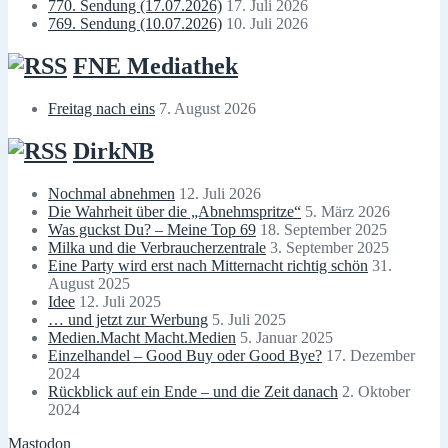
770. Sendung (17.07.2026)
17. Juli 2026
769. Sendung (10.07.2026)
10. Juli 2026
FNE Mediathek
Freitag nach eins
7. August 2026
DirkNB
Nochmal abnehmen
12. Juli 2026
Die Wahrheit über die „Abnehmspritze“
5. März 2026
Was guckst Du? – Meine Top 69
18. September 2025
Milka und die Verbraucherzentrale
3. September 2025
Eine Party wird erst nach Mitternacht richtig schön
31.
August 2025
Idee
12. Juli 2025
… und jetzt zur Werbung
5. Juli 2025
Medien.Macht Macht.Medien
5. Januar 2025
Einzelhandel – Good Buy oder Good Bye?
17. Dezember
2024
Rückblick auf ein Ende – und die Zeit danach
2. Oktober
2024
Mastodon