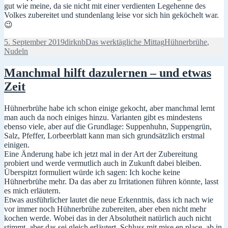
gut wie meine, da sie nicht mit einer verdienten Legehenne des
Volkes zubereitet und stundenlang leise vor sich hin geköchelt war.
😉
Veröffentlicht
Autor
Kategorien
Schlagwörter
5. September 2019
dirknb
Das werktägliche Mittag
Hühnerbrühe
,
am
Nudeln
Manchmal hilft dazulernen – und etwas
Zeit
Hühnerbrühe habe ich schon einige gekocht, aber manchmal lernt
man auch da noch einiges hinzu. Varianten gibt es mindestens
ebenso viele, aber auf die Grundlage: Suppenhuhn, Suppengrün,
Salz, Pfeffer, Lorbeerblatt kann man sich grundsätzlich erstmal
einigen.
Eine Änderung habe ich jetzt mal in der Art der Zubereitung
probiert und werde vermutlich auch in Zukunft dabei bleiben.
Überspitzt formuliert würde ich sagen: Ich koche keine
Hühnerbrühe mehr. Da das aber zu Irritationen führen könnte, lasst
es mich erläutern.
Etwas ausführlicher lautet die neue Erkenntnis, dass ich nach wie
vor immer noch Hühnerbrühe zubereiten, aber eben nicht mehr
kochen werde. Wobei das in der Absolutheit natürlich auch nicht
stimmt, aber das sei gleich erläutert. Schluss mit mise en place, ab in