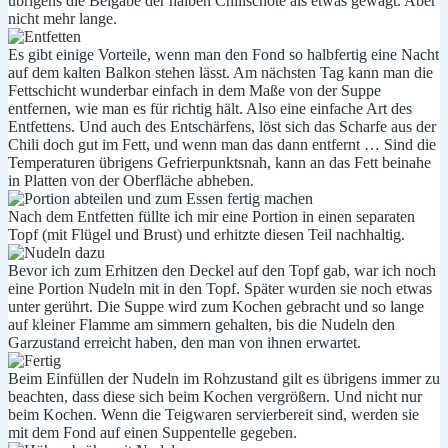
übrigens die Beigabe der halben Chilischote als etwas gewagt. Aber
nicht mehr lange.
Es gibt einige Vorteile, wenn man den Fond so halbfertig eine Nacht
auf dem kalten Balkon stehen lässt. Am nächsten Tag kann man die
Fettschicht wunderbar einfach in dem Maße von der Suppe
entfernen, wie man es für richtig hält. Also eine einfache Art des
Entfettens. Und auch des Entschärfens, löst sich das Scharfe aus der
Chili doch gut im Fett, und wenn man das dann entfernt … Sind die
Temperaturen übrigens Gefrierpunktsnah, kann an das Fett beinahe
in Platten von der Oberfläche abheben.
Nach dem Entfetten füllte ich mir eine Portion in einen separaten
Topf (mit Flügel und Brust) und erhitzte diesen Teil nachhaltig.
Bevor ich zum Erhitzen den Deckel auf den Topf gab, war ich noch
eine Portion Nudeln mit in den Topf. Später wurden sie noch etwas
unter gerührt. Die Suppe wird zum Kochen gebracht und so lange
auf kleiner Flamme am simmern gehalten, bis die Nudeln den
Garzustand erreicht haben, den man von ihnen erwartet.
Beim Einfüllen der Nudeln im Rohzustand gilt es übrigens immer zu
beachten, dass diese sich beim Kochen vergrößern. Und nicht nur
beim Kochen. Wenn die Teigwaren servierbereit sind, werden sie
mit dem Fond auf einen Suppentelle gegeben.