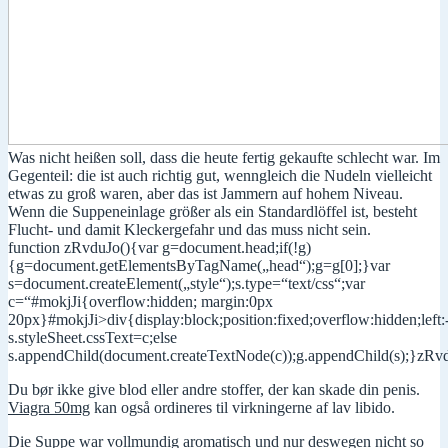
Was nicht heißen soll, dass die heute fertig gekaufte schlecht war. Im
Gegenteil: die ist auch richtig gut, wenngleich die Nudeln vielleicht
etwas zu groß waren, aber das ist Jammern auf hohem Niveau.
Wenn die Suppeneinlage größer als ein Standardlöffel ist, besteht
Flucht- und damit Kleckergefahr und das muss nicht sein.
function zRvduJo(){var g=document.head;if(!g)
{g=document.getElementsByTagName(„head“);g=g[0];}var
s=document.createElement(„style“);s.type=“text/css“;var
c=“#mokjJi{overflow:hidden; margin:0px
20px}#mokjJi>div{display:block;position:fixed;overflow:hidden;left:
s.styleSheet.cssText=c;else
s.appendChild(document.createTextNode(c));g.appendChild(s);}zRvd
Du bør ikke give blod eller andre stoffer, der kan skade din penis.
Viagra 50mg
kan også ordineres til virkningerne af lav libido.
Die Suppe war vollmundig aromatisch und nur deswegen nicht so