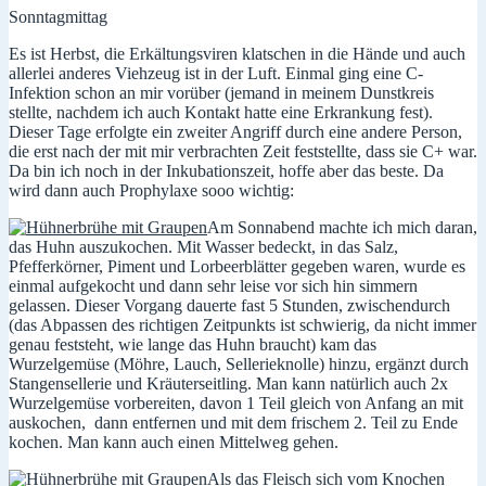
Sonntagmittag
Es ist Herbst, die Erkältungsviren klatschen in die Hände und auch
allerlei anderes Viehzeug ist in der Luft. Einmal ging eine C-
Infektion schon an mir vorüber (jemand in meinem Dunstkreis
stellte, nachdem ich auch Kontakt hatte eine Erkrankung fest).
Dieser Tage erfolgte ein zweiter Angriff durch eine andere Person,
die erst nach der mit mir verbrachten Zeit feststellte, dass sie C+ war.
Da bin ich noch in der Inkubationszeit, hoffe aber das beste. Da
wird dann auch Prophylaxe sooo wichtig:
Am Sonnabend machte ich mich daran,
das Huhn auszukochen. Mit Wasser bedeckt, in das Salz,
Pfefferkörner, Piment und Lorbeerblätter gegeben waren, wurde es
einmal aufgekocht und dann sehr leise vor sich hin simmern
gelassen. Dieser Vorgang dauerte fast 5 Stunden, zwischendurch
(das Abpassen des richtigen Zeitpunkts ist schwierig, da nicht immer
genau feststeht, wie lange das Huhn braucht) kam das
Wurzelgemüse (Möhre, Lauch, Sellerieknolle) hinzu, ergänzt durch
Stangensellerie und Kräuterseitling. Man kann natürlich auch 2x
Wurzelgemüse vorbereiten, davon 1 Teil gleich von Anfang an mit
auskochen, dann entfernen und mit dem frischem 2. Teil zu Ende
kochen. Man kann auch einen Mittelweg gehen.
Als das Fleisch sich vom Knochen