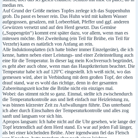
medias res.
Auf Grund der Größe meines Topfes zerlege ich das Suppenhuhn
grob. Da passt es besser rein. Das Huhn wird mit kaltem Wasser
aufgegossen, gesalzen, mit Lorbeerblatt, Pfeffer und ggf. anderen
Gewürzen versetzt und auf den Herd gesetzt. Das Gemüse
(„Suppengrün“) kommt erst später dazu, vor allem, wenn man es
mitessen möchte. Bei Zweiteilung (ein Teil für Brühe, ein Teil für
Verzehr) kann es natürlich von Anfang an rein.
Alle Induktionsplatten (ich hatte bisher immer Einzelgeräte), die ich
kenne, hatten neben einer Leistungs- und einer Zeiteinstellung auch
eine für die Temperatur. In dieser lag mein Kochversuch begründet,
es geht aber auch ohne, wenn man das Hauptkriterium beachtet. Die
Temperatur habe ich auf 120°C eingestellt. Ich weiß nicht, wo das
gemessen wird, aber in Verbindung mit dem großen Topf, der oben
drauf stand, war es wohl das richtige, denn in der gesamten
Zubereitungszeit kochte die Brühe nicht ein einziges mal.
Wobei: das stimmt nicht so ganz. Einmal, stellte ich zwischendurch
die Temperaturkontrolle aus und ließ einfach nur Heizleistung zu,
was binnen kürzester Zeit zu Aufwallungen führte. Das unterband
ich aber durch Einschalten der Temperaturkontrolle und alles zog
sanft und langsam vor sich hin.
Apropos langsam: Ich habe nicht auf die Uhr gesehen, wie lange der
Topf letztendlich auf dem Herd stand. Es war auf jeden Fall länger,
als bei einer köchelnden Brühe. Aber irgendwann fiel das Fleisch