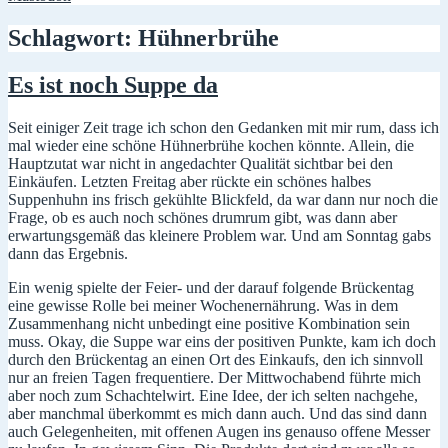
Schlagwort:
Hühnerbrühe
Es ist noch Suppe da
Seit einiger Zeit trage ich schon den Gedanken mit mir rum, dass ich
mal wieder eine schöne Hühnerbrühe kochen könnte. Allein, die
Hauptzutat war nicht in angedachter Qualität sichtbar bei den
Einkäufen. Letzten Freitag aber rückte ein schönes halbes
Suppenhuhn ins frisch gekühlte Blickfeld, da war dann nur noch die
Frage, ob es auch noch schönes drumrum gibt, was dann aber
erwartungsgemäß das kleinere Problem war. Und am Sonntag gabs
dann das Ergebnis.
Ein wenig spielte der Feier- und der darauf folgende Brückentag
eine gewisse Rolle bei meiner Wochenernährung. Was in dem
Zusammenhang nicht unbedingt eine positive Kombination sein
muss. Okay, die Suppe war eins der positiven Punkte, kam ich doch
durch den Brückentag an einen Ort des Einkaufs, den ich sinnvoll
nur an freien Tagen frequentiere. Der Mittwochabend führte mich
aber noch zum Schachtelwirt. Eine Idee, der ich selten nachgehe,
aber manchmal überkommt es mich dann auch. Und das sind dann
auch Gelegenheiten, mit offenen Augen ins genauso offene Messer