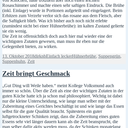
von Knochen, hatte trotzdem aber noch einen leichten
Rosaschimmer und machte einen sehr saftigen Eindruck. Die Brühe
(inkl. Einlage) wurde in Portionen aufgeteilt und eingelagert. Beim
Erhitzen zum Verzehr verlor sich das rosane aus dem Fleisch, aber
die Saftigkeit blieb. Was ich bisher auch noch nicht erlebte
(zumindest nicht bei einer Hühnerbrühe): im kalten Zustand gelierte
sie ein wenig.
Die Zeit ist offensichtlich doch auch hier mal wieder eine der
wichtigsten Zutaten gewesen, man muss ihr eben nur die
Gelegenheit bieten, zu wirken.
Veröffentlicht
Autor
Kategorien
Schlagwörter
13. Oktober 2018
dirknb
Einfach lecker
Hühnerbrühe
,
Suppengrün
,
am
Suppenhuhn
,
Zeit
Zeit bringt Geschmack
„Gut Ding will Weile haben.“ meint Kollege Volksmund auch
immer so schön. Über die Zeit als eine der wichtigen Zutaten in der
guten Küche hatte ich ja schon mal philosophiert. Wichtig ist dabei
nur die kleine Unterscheidung, wie lange man selber mit der
Zubereitung eines Gerichtes beschäftigt ist und wie lange das Essen
selbst für die gute Qualität braucht. Spätestens ein guter
luftgetrockneter Schinken zeigt, dass die Zubereitung eines guten
Essens sehr viel länger dauern kann als die Zeit beansprucht, die
man selber dafür aktiv werden muss, da der Schinken monatelang