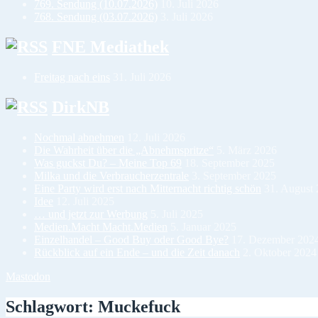
769. Sendung (10.07.2026)
10. Juli 2026
768. Sendung (03.07.2026)
3. Juli 2026
FNE Mediathek
Freitag nach eins
31. Juli 2026
DirkNB
Nochmal abnehmen
12. Juli 2026
Die Wahrheit über die „Abnehmspritze“
5. März 2026
Was guckst Du? – Meine Top 69
18. September 2025
Milka und die Verbraucherzentrale
3. September 2025
Eine Party wird erst nach Mitternacht richtig schön
31. August
Idee
12. Juli 2025
… und jetzt zur Werbung
5. Juli 2025
Medien.Macht Macht.Medien
5. Januar 2025
Einzelhandel – Good Buy oder Good Bye?
17. Dezember 202
Rückblick auf ein Ende – und die Zeit danach
2. Oktober 2024
Mastodon
Schlagwort:
Muckefuck