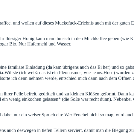
affee, und wollen auf dieses Muckefuck-Erlebnis auch mit der guten E
hr flüssiger Honig kann man ihn sich in den Milchkaffee geben (wie Ka
 sogar Bio. Nur Hafermehl und Wasser.
ne familiäre Einladung (da kam übrigens auch das Ei her) und so gabs 
ia-Würste (ich weiß: das ist ein Pleonasmus, wie Jeans-Hose) wurden z
lsorte ich denn nehmen werde, entschied mich dann nach dem Öffnen de
 ihrer Pelle befreit, gedrittelt und zu kleinen Klößen geformt. Dann ka
ein wenig einkochen gelassen* (die Soße war recht dünn). Nebenbei w
el dabei nur ein weiser Spruch ein: Wer Fenchel nicht so mag, wird auc
ens auch deswegen in tiefen Tellern serviert, damit man die Biegung 