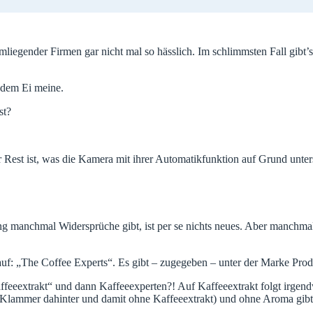
iegender Firmen gar nicht mal so hässlich. Im schlimmsten Fall gibt’s
f dem Ei meine.
st?
er Rest ist, was die Kamera mit ihrer Automatikfunktion auf Grund unte
ng manchmal Widersprüche gibt, ist per se nichts neues. Aber manchm
uf: „The Coffee Experts“. Es gibt – zugegeben – unter der Marke Produk
ffeeextrakt“ und dann Kaffeeexperten?! Auf Kaffeeextrakt folgt irge
Klammer dahinter und damit ohne Kaffeeextrakt) und ohne Aroma gibt. 