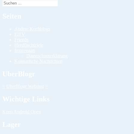
Suchen
nach:
Seiten
Andere Kochblogs
EiTV
Friends
Herdfluchtziele
Impressum
Datenschutzerklärung
Kulinarische Nachrichten
UberBlogr
<
UberBlogr Webring
>
Wichtige Links
Keep Android Open
Lager