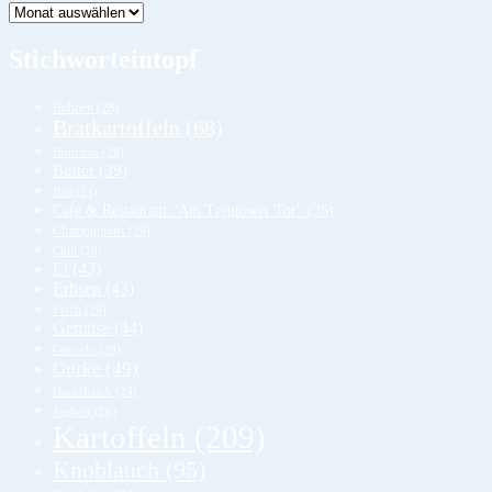
Lager
Stichworteintopf
Bohnen
(28)
Bratkartoffeln
(68)
Brötchen
(26)
Butter
(39)
Bäh
(24)
Café & Restaurant "Am Treptower Tor"
(35)
Champignons
(29)
Chili
(26)
Ei
(43)
Erbsen
(43)
Fisch
(29)
Gemüse
(44)
Gnocchi
(26)
Gurke
(49)
Hackfleisch
(24)
Joghurt
(26)
Kartoffeln
(209)
Knoblauch
(95)