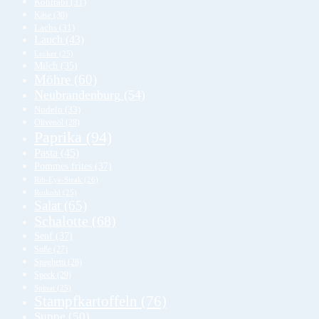
Kohlrabi
(31)
Käse
(30)
Lachs
(31)
Lauch
(43)
Lecker
(25)
Milch
(35)
Möhre
(60)
Neubrandenburg
(54)
Nudeln
(33)
Olivenöl
(28)
Paprika
(94)
Pasta
(45)
Pommes frites
(37)
Rib-Eye-Steak
(26)
Rotkohl
(25)
Salat
(65)
Schalotte
(68)
Senf
(37)
Soße
(27)
Spaghetti
(28)
Speck
(29)
Spinat
(25)
Stampfkartoffeln
(76)
Suppe
(50)