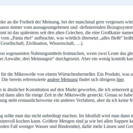
ke an die Freiheit der Meinung, bei der manchmal gern vergessen wird
enauso immer vom aussageumgebenen und -definierenden Bezugssystem 
annt ist das spätestens seit den alten Griechen, die eine Großkatze na
vom „Panta rhei“ aufbrachte, was wörtlich übersetzt „alles fließt“ heiß
Gesellschaft, Zivilisation, Wissenschaft, …).
n sogenannten Nahrungsmitteln festmachen, wenn zwei Leute das glei
wei Anwälte, drei Meinungen“ durchgesetzt. Aber ein wenig konträh kan
t für die Mikrowelle von einem Würstchenhersteller. Ein Produkt, was 
Die bereits referenzierte
andere Meinung
findet sich übrigens
hier
.
 in ähnlicher Konstitution auf den Markt geworfen, die ich seinerzeit g
d dann alles für einige Zeit in die Mikrowelle gesteckt. Genau so habe 
ng steht erstaunlicherweise ein anderes Verfahren, aber da ich keine
sollte man das nicht unbedingt machen. Im Idealfall wird man dann nur
sinnvoll kochen kann. Größere Mengen sind ja wie bei allen Suppen kei
f jeden Fall weniger Wasser und Bindemittel, dafür mehr Linsen und G