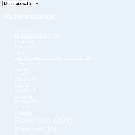
Lager
Stichworteintopf
Bohnen
(28)
Bratkartoffeln
(68)
Brötchen
(26)
Butter
(39)
Bäh
(24)
Café & Restaurant "Am Treptower Tor"
(35)
Champignons
(29)
Chili
(26)
Ei
(43)
Erbsen
(43)
Fisch
(29)
Gemüse
(44)
Gnocchi
(26)
Gurke
(49)
Hackfleisch
(24)
Joghurt
(26)
Kartoffeln
(209)
Knoblauch
(95)