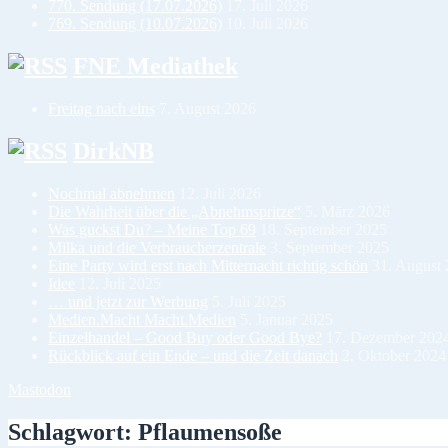
770. Sendung (17.07.2026)
17. Juli 2026
769. Sendung (10.07.2026)
10. Juli 2026
FNE Mediathek
Freitag nach eins
7. August 2026
DirkNB
Nochmal abnehmen
12. Juli 2026
Die Wahrheit über die „Abnehmspritze“
5. März 2026
Was guckst Du? – Meine Top 69
18. September 2025
Milka und die Verbraucherzentrale
3. September 2025
Eine Party wird erst nach Mitternacht richtig schön
31. August
Idee
12. Juli 2025
… und jetzt zur Werbung
5. Juli 2025
Medien.Macht Macht.Medien
5. Januar 2025
Einzelhandel – Good Buy oder Good Bye?
17. Dezember 202
Rückblick auf ein Ende – und die Zeit danach
2. Oktober 2024
Mastodon
Schlagwort:
Pflaumensoße