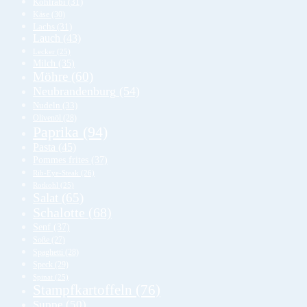
Kohlrabi
(31)
Käse
(30)
Lachs
(31)
Lauch
(43)
Lecker
(25)
Milch
(35)
Möhre
(60)
Neubrandenburg
(54)
Nudeln
(33)
Olivenöl
(28)
Paprika
(94)
Pasta
(45)
Pommes frites
(37)
Rib-Eye-Steak
(26)
Rotkohl
(25)
Salat
(65)
Schalotte
(68)
Senf
(37)
Soße
(27)
Spaghetti
(28)
Speck
(29)
Spinat
(25)
Stampfkartoffeln
(76)
Suppe
(50)