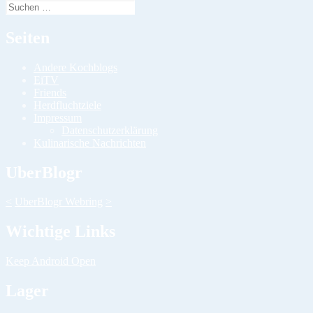
Suchen
nach:
Seiten
Andere Kochblogs
EiTV
Friends
Herdfluchtziele
Impressum
Datenschutzerklärung
Kulinarische Nachrichten
UberBlogr
<
UberBlogr Webring
>
Wichtige Links
Keep Android Open
Lager