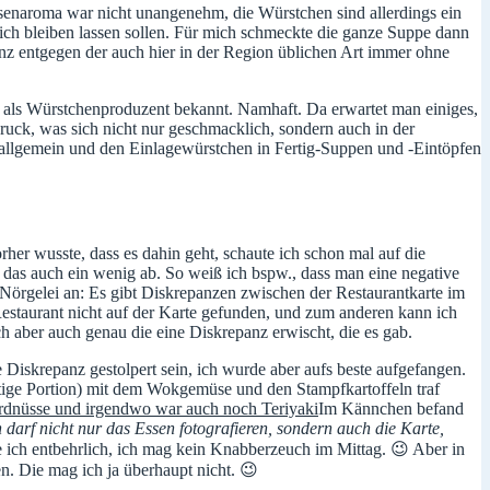
insenaroma war nicht unangenehm, die Würstchen sind allerdings ein
e ich bleiben lassen sollen. Für mich schmeckte die ganze Suppe dann
nz entgegen der auch hier in der Region üblichen Art immer ohne
ich als Würstchenproduzent bekannt. Namhaft. Da erwartet man einiges,
ruck, was sich nicht nur geschmacklich, sondern auch in der
allgemein und den Einlagewürstchen in Fertig-Suppen und -Eintöpfen
rher wusste, dass es dahin geht, schaute ich schon mal auf die
 das auch ein wenig ab. So weiß ich bspw., dass man eine negative
 Nörgelei an: Es gibt Diskrepanzen zwischen der Restaurantkarte im
estaurant nicht auf der Karte gefunden, und zum anderen kann ich
h aber auch genau die eine Diskrepanz erwischt, die es gab.
 Diskrepanz gestolpert sein, ich wurde aber aufs beste aufgefangen.
nftige Portion) mit dem Wokgemüse und den Stampfkartoffeln traf
Im Kännchen befand
h darf nicht nur das Essen fotografieren, sondern auch die Karte,
ch entbehrlich, ich mag kein Knabberzeuch im Mittag. 😉 Aber in
n. Die mag ich ja überhaupt nicht. 😉