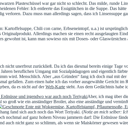
chwarzen Plasteschüssel war gar nicht so schlecht. Das milde, runde L
heidenen Fehler: Ich entleerte das Essigtütchen in die Suppe. Das hätt
g verloren. Dazu muss man allerdings sagen, dass ich Linsensuppe ga
en: Kartoffelsuppe, Chili con carne, Erbseneintopf, u.a.) ist ursprüngl
Originalprodukt. Allerdings machen sie einen recht ausgelaugten Eind
ers gewohnt ist, kann man sowieso nix mit Dosen- oder Glaswürstchen 
h nicht unerfreut zurückließ. Da ich das diesmal bereits einige Tage vo
 Jahren beruflichen Umgang mit Sozialpädagogen und eigentlich färbte
chlimm wird. Menschlich. Aber „aus Gründen“ fang ich doch mal mit der
mal gefallen. Zum einen habe ich das vorher ausgewählte Gericht im R
eben, da es nicht auf der
Web-Karte
steht. Aus dem Gedächtnis habe ic
Aber, ich mag über die
al so groß wie ein anständiger Broiler, also eine anständige und vernü
ang fand sich auch noch das Wort Teriyaki. (
Notiz an mich selber: Ic
ch nochmal auf ganz hohem Niveau jammern darf: Die Erdnüsse fände i
sind auch nicht ganz so schlimm, als wenn sie Maiskörner gewesen wäre