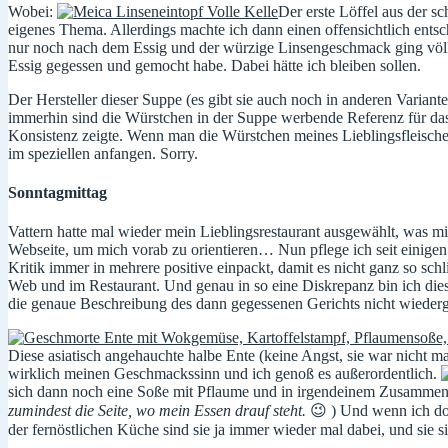
Wobei:
Der erste Löffel aus der s
eigenes Thema. Allerdings machte ich dann einen offensichtlich entsc
nur noch nach dem Essig und der würzige Linsengeschmack ging völli
Essig gegessen und gemocht habe. Dabei hätte ich bleiben sollen.
Der Hersteller dieser Suppe (es gibt sie auch noch in anderen Variant
immerhin sind die Würstchen in der Suppe werbende Referenz für das 
Konsistenz zeigte. Wenn man die Würstchen meines Lieblingsfleisch
im speziellen anfangen. Sorry.
Sonntagmittag
Vattern hatte mal wieder mein Lieblingsrestaurant ausgewählt, was mic
Webseite, um mich vorab zu orientieren… Nun pflege ich seit einigen
Kritik immer in mehrere positive einpackt, damit es nicht ganz so s
Web und im Restaurant. Und genau in so eine Diskrepanz bin ich dies
die genaue Beschreibung des dann gegessenen Gerichts nicht wiederg
Diese asiatisch angehauchte halbe Ente (keine Angst, sie war nicht m
wirklich meinen Geschmackssinn und ich genoß es außerordentlich.
sich dann noch eine Soße mit Pflaume und in irgendeinem Zusammenh
zumindest die Seite, wo mein Essen drauf steht.
😉 ) Und wenn ich do
der fernöstlichen Küche sind sie ja immer wieder mal dabei, und sie 