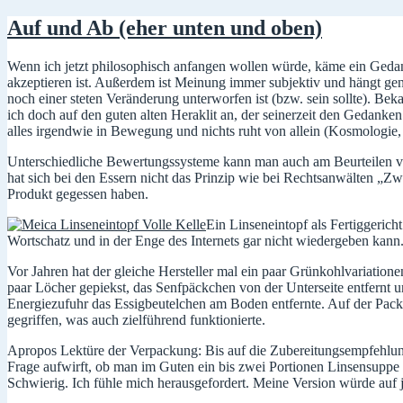
Auf und Ab (eher unten und oben)
Wenn ich jetzt philosophisch anfangen wollen würde, käme ein Gedan
akzeptieren ist. Außerdem ist Meinung immer subjektiv und hängt g
noch einer steten Veränderung unterworfen ist (bzw. sein sollte). Bek
ich doch auf den guten alten Heraklit an, der seinerzeit den Gedanken 
alles irgendwie in Bewegung und nichts ruht von allein (Kosmologie, 
Unterschiedliche Bewertungssysteme kann man auch am Beurteilen vo
hat sich bei den Essern nicht das Prinzip wie bei Rechtsanwälten „Z
Produkt gegessen haben.
Ein Linseneintopf als Fertiggerich
Wortschatz und in der Enge des Internets gar nicht wiedergeben kann. 
Vor Jahren hat der gleiche Hersteller mal ein paar Grünkohlvariationen
paar Löcher gepiekst, das Senfpäckchen von der Unterseite entfernt un
Energiezufuhr das Essigbeutelchen am Boden entfernte. Auf der Packu
gegriffen, was auch zielführend funktionierte.
Apropos Lektüre der Verpackung: Bis auf die Zubereitungsempfehlung 
Frage aufwirft, ob man im Guten ein bis zwei Portionen Linsensuppe 
Schwierig. Ich fühle mich herausgefordert. Meine Version würde au