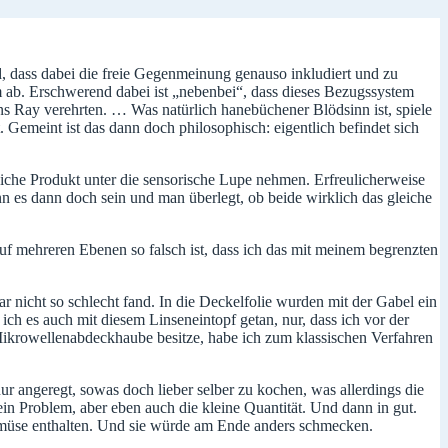
, dass dabei die freie Gegenmeinung genauso inkludiert und zu
ab. Erschwerend dabei ist „nebenbei“, dass dieses Bezugssystem
mens Ray verehrten. … Was natürlich hanebüchener Blödsinn ist, spiele
t. Gemeint ist das dann doch philosophisch: eigentlich befindet sich
che Produkt unter die sensorische Lupe nehmen. Erfreulicherweise
n es dann doch sein und man überlegt, ob beide wirklich das gleiche
auf mehreren Ebenen so falsch ist, dass ich das mit meinem begrenzten
ar nicht so schlecht fand. In die Deckelfolie wurden mit der Gabel ein
ich es auch mit diesem Linseneintopf getan, nur, dass ich vor der
 Mikrowellenabdeckhaube besitze, habe ich zum klassischen Verfahren
 angeregt, sowas doch lieber selber zu kochen, was allerdings die
n Problem, aber eben auch die kleine Quantität. Und dann in gut.
emüse enthalten. Und sie würde am Ende anders schmecken.